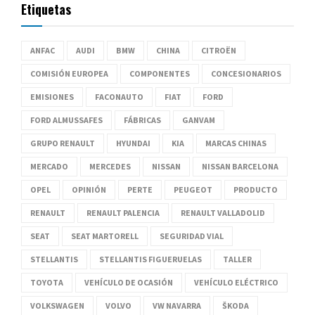
Etiquetas
ANFAC
AUDI
BMW
CHINA
CITROËN
COMISIÓN EUROPEA
COMPONENTES
CONCESIONARIOS
EMISIONES
FACONAUTO
FIAT
FORD
FORD ALMUSSAFES
FÁBRICAS
GANVAM
GRUPO RENAULT
HYUNDAI
KIA
MARCAS CHINAS
MERCADO
MERCEDES
NISSAN
NISSAN BARCELONA
OPEL
OPINIÓN
PERTE
PEUGEOT
PRODUCTO
RENAULT
RENAULT PALENCIA
RENAULT VALLADOLID
SEAT
SEAT MARTORELL
SEGURIDAD VIAL
STELLANTIS
STELLANTIS FIGUERUELAS
TALLER
TOYOTA
VEHÍCULO DE OCASIÓN
VEHÍCULO ELÉCTRICO
VOLKSWAGEN
VOLVO
VW NAVARRA
ŠKODA