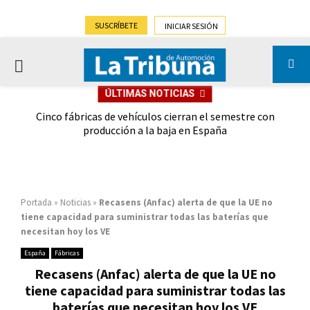
SUSCRÍBETE
INICIAR SESIÓN
PRIMARY
ÚLTIMAS NOTICIAS
MENU
 las
Cinco fábricas de vehículos cierran el semestre con
G
ión
producción a la baja en España
Portada
»
Noticias
»
Recasens (Anfac) alerta de que la UE no
tiene capacidad para suministrar todas las baterías que
necesitan hoy los VE
España
Fábricas
Recasens (Anfac) alerta de que la UE no
tiene capacidad para suministrar todas las
baterías que necesitan hoy los VE