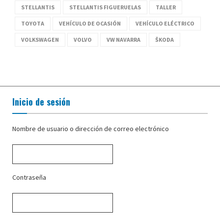
STELLANTIS
STELLANTIS FIGUERUELAS
TALLER
TOYOTA
VEHÍCULO DE OCASIÓN
VEHÍCULO ELÉCTRICO
VOLKSWAGEN
VOLVO
VW NAVARRA
ŠKODA
Inicio de sesión
Nombre de usuario o dirección de correo electrónico
Contraseña