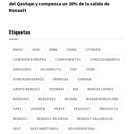
del Qashqai y compensa un 20% de la salida de
Renault
Etiquetas
ANFAC
AUDI
BMW
CHINA
CITROËN
COMISIÓN EUROPEA
COMPONENTES
CONCESIONARIOS
EMISIONES
FACONAUTO
FIAT
FORD
FORD ALMUSSAFES
FÁBRICAS
GANVAM
GRUPO RENAULT
HYUNDAI
KIA
MARCAS CHINAS
MERCADO
MERCEDES
NISSAN
NISSAN BARCELONA
OPEL
OPINIÓN
PERTE
PEUGEOT
PRODUCTO
RENAULT
RENAULT PALENCIA
RENAULT VALLADOLID
SEAT
SEAT MARTORELL
SEGURIDAD VIAL