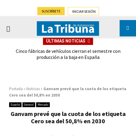
SUSCRÍBETE
INICIAR SESIÓN
PRIMARY
ÚLTIMAS NOTICIAS
MENU
 las
Cinco fábricas de vehículos cierran el semestre con
G
ión
producción a la baja en España
Portada
»
Noticias
»
Ganvam prevé que la cuota de los etiqueta
Cero sea del 50,8% en 2030
España
General
Mercado
Ganvam prevé que la cuota de los etiqueta
Cero sea del 50,8% en 2030