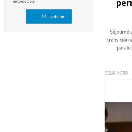
per
automoción.
Suscribirme
Séjourné a
transición 
paralel
CELIA MORO