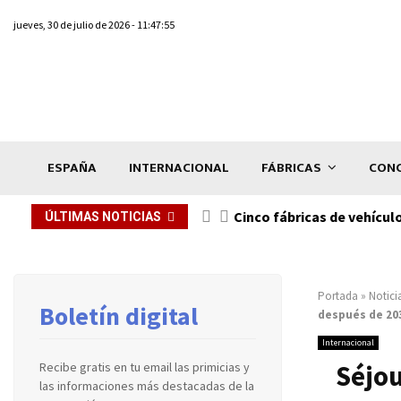
jueves, 30 de julio de 2026 - 11:47:55
ESPAÑA
INTERNACIONAL
FÁBRICAS
CONC
n de...
Cinco fábricas de vehícul
ÚLTIMAS NOTICIAS
Portada
»
Notici
Boletín digital
después de 20
Internacional
Séjou
Recibe gratis en tu email las primicias y
las informaciones más destacadas de la