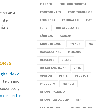
CITROËN
COMISIÓN EUROPEA
COMPONENTES
CONCESIONARIOS
ios en el
n de
EMISIONES
FACONAUTO
FIAT
mía y
FORD
FORD ALMUSSAFES
FÁBRICAS
GANVAM
GRUPO RENAULT
HYUNDAI
KIA
MARCAS CHINAS
MERCADO
MERCEDES
NISSAN
TORES
NISSAN BARCELONA
OPEL
igital de
La
OPINIÓN
PERTE
PEUGEOT
nte un año
PRODUCTO
RENAULT
suscriptor,
RENAULT PALENCIA
ón del sector
.
RENAULT VALLADOLID
SEAT
SEAT MARTORELL
SEGURIDAD VIAL