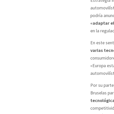
Estrategia I
automovilíst
podría anun
«adaptar el
en la regulac
En este sent
varias tec
consumidore
«Europa está
automovilíst
Por su parte
Bruselas par
tecnológic
competitivid