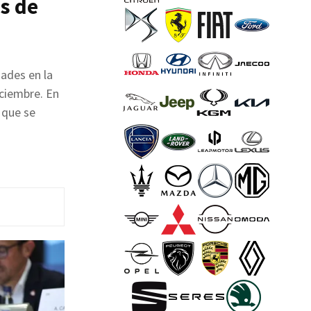
s de
dades en la
iciembre. En
r que se