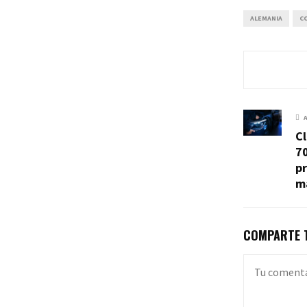
ALEMANIA
C
Cl
7
p
ma
COMPARTE T