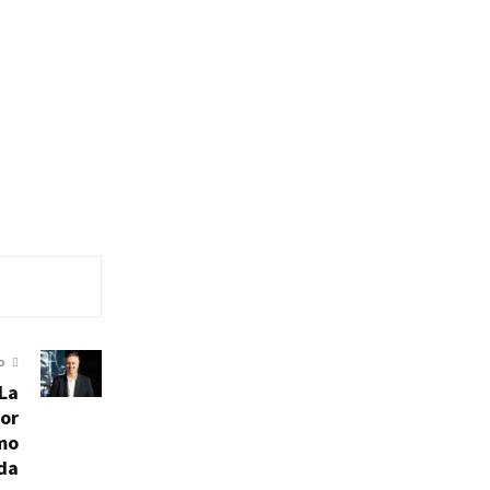
O
«La
for
omo
da