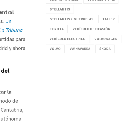
STELLANTIS
entral
STELLANTIS FIGUERUELAS
TALLER
os
.
Un
TOYOTA
VEHÍCULO DE OCASIÓN
La Tribuna
artidas para
VEHÍCULO ELÉCTRICO
VOLKSWAGEN
rid y ahora
VOLVO
VW NAVARRA
ŠKODA
 del
car la
eriodo de
 Cantabria,
d autónoma