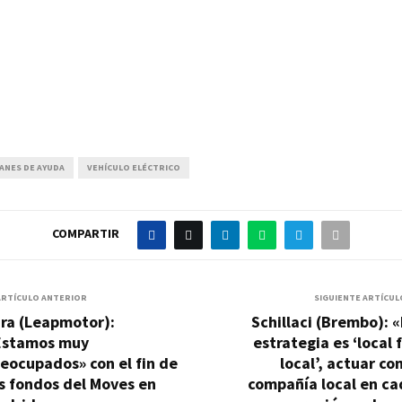
ANES DE AYUDA
VEHÍCULO ELÉCTRICO
COMPARTIR
ARTÍCULO ANTERIOR
SIGUIENTE ARTÍCUL
ira (Leapmotor):
Schillaci (Brembo): 
Estamos muy
estrategia es ‘local 
eocupados» con el fin de
local’, actuar c
s fondos del Moves en
compañía local en ca