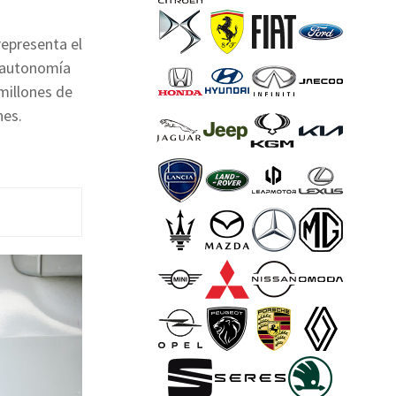
epresenta el
a autonomía
 millones de
nes.