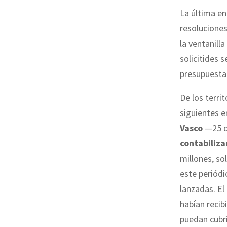
La última en
resoluciones
la ventanill
solicitides
presupuestar
De los terri
siguientes e
Vasco
—25 de
contabiliza
millones, so
este periódi
lanzadas. El
habían recib
puedan cubri