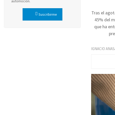
automoción.
Tras el ago
Suscribirme
45% del me
que ha entr
pre
IGNACIO ANAS