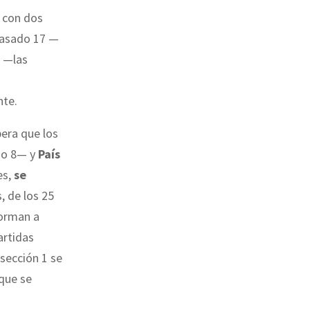
con dos
 pasado 17 —
y —las
nte.
pera que los
do 8— y
País
es,
se
, de los 25
forman a
artidas
 sección 1 se
 que se