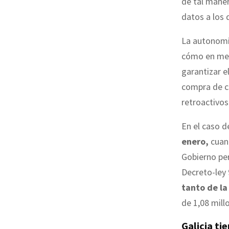
de tal maner
datos a los
La autonom
cómo en men
garantizar e
compra de co
retroactivos
En el caso d
enero,
cuand
Gobierno per
Decreto-ley 
tanto de la
de 1,08 mill
Galicia ti