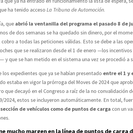
a que ya ha entrado en funcionamiento la lista de espera, s
 que ha tenido acceso
La Tribuna de Automoción
.
ía, que
abrió la ventanilla del programa el pasado 8 de ju
os de dos semanas se ha quedado sin dinero, por el mome
l cobro a todas las peticiones válidas. Esto se debe a las op
ches que se realizaron desde el 1 de enero —los incentivos
— y que se han metido en el sistema una vez se procedió a s
e los expedientes que ya se habían presentado
entre el 1 y 
o estaba en vigor la prórroga del Moves de 2024 que aprob
o que decayó en el Congreso a raíz de la no convalidación d
9/2024, estos se incluyeron automáticamente. En total, fue
 sección de vehículos como de puntos de carga
con un va
ones.
ene mucho margen en la línea de puntos de carga 