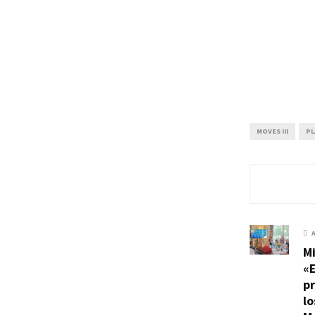
MOVES III
PL
M
«
pr
lo