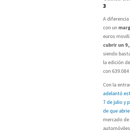
3
A diferencia
con un
marg
euros movil
cubrir un 9
siendo basta
la edición d
con 639.084 
Con la entrad
adelantó est
7 de julio y
de que abrie
mercado de e
automóviles 