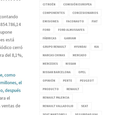
CITROËN
COMISIÓN EUROPEA
COMPONENTES
CONCESIONARIOS
 contando
EMISIONES
FACONAUTO
FIAT
.854.786,14
FORD
FORD ALMUSSAFES
supone
FÁBRICAS
GANVAM
nes está
iódico cerró
GRUPO RENAULT
HYUNDAI
KIA
ra del 8,1%,
MARCAS CHINAS
MERCADO
MERCEDES
NISSAN
NISSAN BARCELONA
OPEL
ue, como
OPINIÓN
PERTE
PEUGEOT
millones, el
PRODUCTO
RENAULT
nio, después
ara el
RENAULT PALENCIA
s ventas de
RENAULT VALLADOLID
SEAT
SEAT MARTORELL
SEGURIDAD VIAL