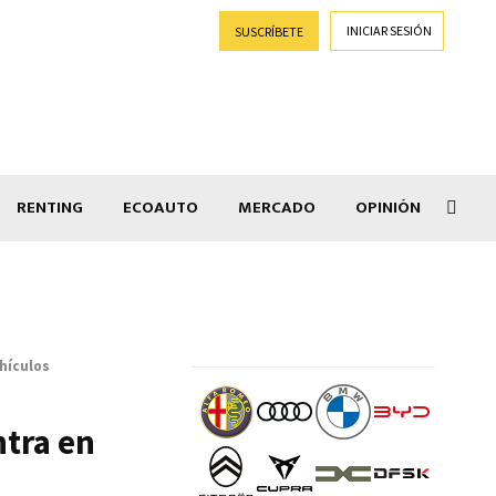
INICIAR SESIÓN
SUSCRÍBETE
RENTING
ECOAUTO
MERCADO
OPINIÓN
Goti
ehículos
ntra en