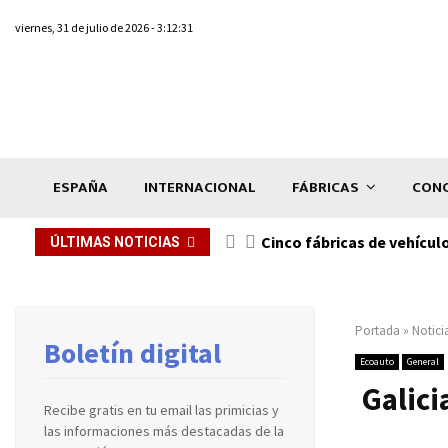
viernes, 31 de julio de 2026 - 3:12:31
ESPAÑA
INTERNACIONAL
FÁBRICAS
CONC
n de...
Cinco fábricas de vehícul
ÚLTIMAS NOTICIAS
Portada
»
Notici
Boletín digital
Ecoauto
General
Galici
Recibe gratis en tu email las primicias y
las informaciones más destacadas de la