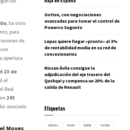
egún los
baja en España
Gotion, con negociaciones
avanzadas para tomar el control de
lio
, ha visto
Powerco Sagunto
nto, para
eraciones de
Lepas quiere llegar «pronto» al 3%
de rentabilidad media en su red de
 son
concesionarios
u apertura.
Nissan Ávila consigue la
el 23 de
adjudicación del eje trasero del
ó el
Qashqai y compensa un 20% de la
salida de Renault
el Real
ron
243
lor asociado
Etiquetas
ANFAC
AUDI
BMW
CHINA
del Moves