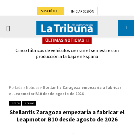
SUSCRÍBETE
INICIAR SESIÓN
PRIMARY
ÚLTIMAS NOTICIAS
MENU
 las
Cinco fábricas de vehículos cierran el semestre con
G
ión
producción a la baja en España
Portada
»
Noticias
»
Stellantis Zaragoza empezaría a fabricar
el Leapmotor B10 desde agosto de 2026
España
Fábricas
Stellantis Zaragoza empezaría a fabricar el
Leapmotor B10 desde agosto de 2026