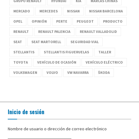
GRUPO RENAULT
HYUNDAI
KIA
MARCAS CHINAS
MERCADO
MERCEDES
NISSAN
NISSAN BARCELONA
OPEL
OPINIÓN
PERTE
PEUGEOT
PRODUCTO
RENAULT
RENAULT PALENCIA
RENAULT VALLADOLID
SEAT
SEAT MARTORELL
SEGURIDAD VIAL
STELLANTIS
STELLANTIS FIGUERUELAS
TALLER
TOYOTA
VEHÍCULO DE OCASIÓN
VEHÍCULO ELÉCTRICO
VOLKSWAGEN
VOLVO
VW NAVARRA
ŠKODA
Inicio de sesión
Nombre de usuario o dirección de correo electrónico