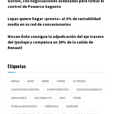
Gotion, con negociaciones avanzadas para tomar el
control de Powerco Sagunto
Lepas quiere llegar «pronto» al 3% de rentabilidad
media en su red de concesionarios
Nissan Ávila consigue la adjudicación del eje trasero
del Qashqai y compensa un 20% de la salida de
Renault
Etiquetas
ANFAC
AUDI
BMW
CHINA
CITROËN
COMISIÓN EUROPEA
COMPONENTES
CONCESIONARIOS
EMISIONES
FACONAUTO
FIAT
FORD
FORD ALMUSSAFES
FÁBRICAS
GANVAM