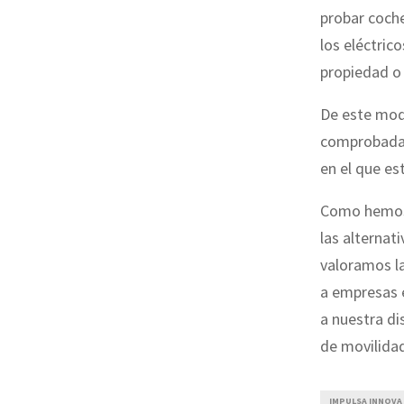
probar coche
los eléctrico
propiedad o 
De este mod
comprobad
en el que e
Como hemos 
las alternat
valoramos la
a empresas 
a nuestra d
de movilida
IMPULSA INNOVA