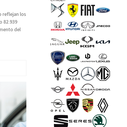
 reflejan los
o 82.939
emento del