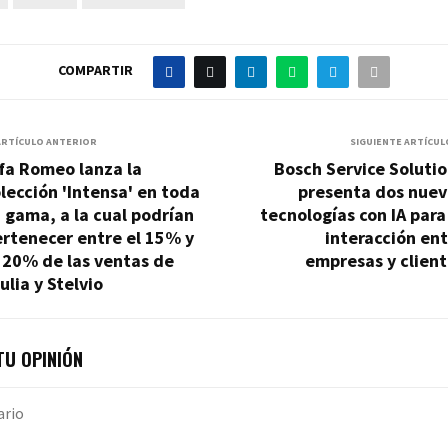
COMPARTIR
ARTÍCULO ANTERIOR
SIGUIENTE ARTÍCUL
fa Romeo lanza la
Bosch Service Soluti
lección 'Intensa' en toda
presenta dos nuev
 gama, a la cual podrían
tecnologías con IA para
rtenecer entre el 15% y
interacción en
 20% de las ventas de
empresas y clien
ulia y Stelvio
U OPINIÓN