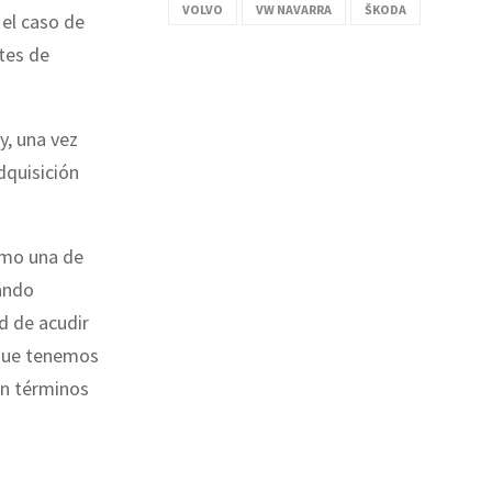
VOLVO
VW NAVARRA
ŠKODA
el caso de
stes de
y, una vez
dquisición
omo una de
uando
d de acudir
 que tenemos
en términos