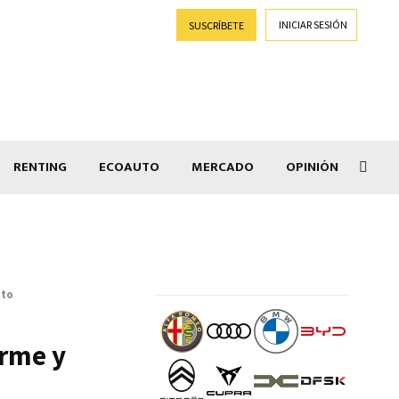
INICIAR SESIÓN
SUSCRÍBETE
RENTING
ECOAUTO
MERCADO
OPINIÓN
Car
nto
irme y