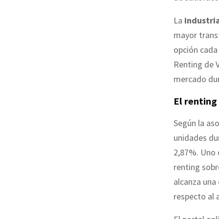
La
industri
mayor trans
opción cada 
Renting de V
mercado dura
El renting
Según la aso
unidades dur
2,87%. Uno d
renting sobr
alcanza una 
respecto al 