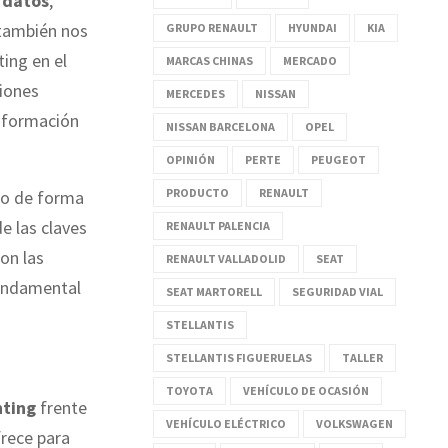
 datos
,
 también nos
GRUPO RENAULT
HYUNDAI
KIA
ing en el
MARCAS CHINAS
MERCADO
ciones
MERCEDES
NISSAN
ansformación
NISSAN BARCELONA
OPEL
OPINIÓN
PERTE
PEUGEOT
PRODUCTO
RENAULT
do de forma
e las claves
RENAULT PALENCIA
on las
RENAULT VALLADOLID
SEAT
fundamental
SEAT MARTORELL
SEGURIDAD VIAL
STELLANTIS
STELLANTIS FIGUERUELAS
TALLER
TOYOTA
VEHÍCULO DE OCASIÓN
nting
frente
VEHÍCULO ELÉCTRICO
VOLKSWAGEN
frece para