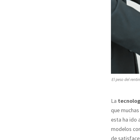
El peso del renti
La
tecnolog
que muchas i
esta ha ido
modelos con 
de satisface