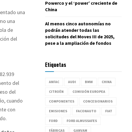
Powerco y el ‘power’ creciente de
China
mentado una
omo una
Al menos cinco autonomías no
ola de
podrán atender todas las
solicitudes del Moves III de 2025,
ción del
pese a la ampliación de fondos
Etiquetas
 82.939
mento del
ANFAC
AUDI
BMW
CHINA
eso del
CITROËN
COMISIÓN EUROPEA
año, cuando
COMPONENTES
CONCESIONARIOS
nte con
EMISIONES
FACONAUTO
FIAT
do.
FORD
FORD ALMUSSAFES
FÁBRICAS
GANVAM