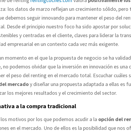
ine de renting
rentingcoches.com
valora
positivamente los
a: los datos de marzo reflejan un crecimiento sólido, pero
ue debemos seguir innovando para mantener el peso del rent
l. Desde el principio nuestro foco ha sido apostar por solu
stenibles y centradas en el cliente, claves para liderar la tr
dad empresarial en un contexto cada vez más exigente.
 un momento en el que la propuesta de negocio se ha valida
, no podemos olvidar que la inversión en innovación es una d
r el peso del renting en el mercado total. Escuchar cuáles s
del mercado
y diseñar una propuesta adaptada a ellas es 
zar los mejores resultados y el crecimiento del sector.
ativa a la compra tradicional
los motivos por los que podemos acudir a la
opción del re
ones en el mercado. Uno de ellos es la posibilidad que nos o