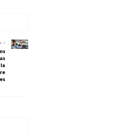
O
ons
as
 la
tre
tes