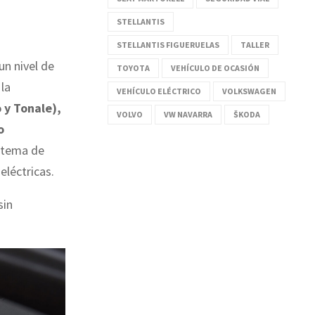
STELLANTIS
STELLANTIS FIGUERUELAS
TALLER
un nivel de
TOYOTA
VEHÍCULO DE OCASIÓN
la
VEHÍCULO ELÉCTRICO
VOLKSWAGEN
o y Tonale),
VOLVO
VW NAVARRA
ŠKODA
o
istema de
léctricas.
sin