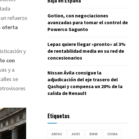
baja en España
itada
Gotion, con negociaciones
un refuerzo
avanzadas para tomar el control de
a oferta
Powerco Sagunto
Lepas quiere llegar «pronto» al 3%
isticación y
de rentabilidad media en su red de
concesionarios
ño con
vas y a
Nissan Ávila consigue la
alles se
adjudicación del eje trasero del
Qashqai y compensa un 20% de la
etrovisores
salida de Renault
Etiquetas
ANFAC
AUDI
BMW
CHINA