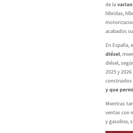
de la
varian
híbridas, hí
motorizaci
acabados su
En España, 
diésel
, mie
diésel, segú
2025 y 2026
construidos
y que permi
Mientras tan
ventas con m
y gasolina, 