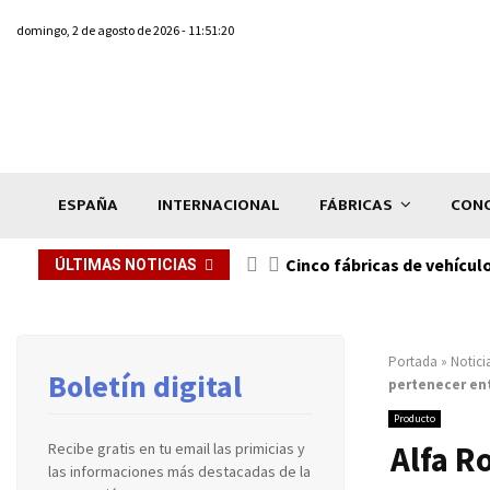
domingo, 2 de agosto de 2026 - 11:51:20
ESPAÑA
INTERNACIONAL
FÁBRICAS
CONC
n de...
Cinco fábricas de vehícul
ÚLTIMAS NOTICIAS
Portada
»
Notici
Boletín digital
pertenecer ent
Producto
Alfa R
Recibe gratis en tu email las primicias y
las informaciones más destacadas de la