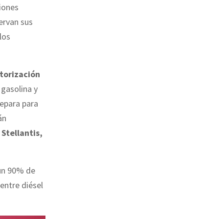
ciones
servan sus
los
torización
 gasolina y
repara para
án
Stellantis,
 un 90% de
entre diésel