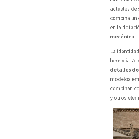
actuales de
combina un e
en la dotac
mecánica
.
La identidad
herencia. A 
detalles d
modelos emb
combinan c
y otros elem