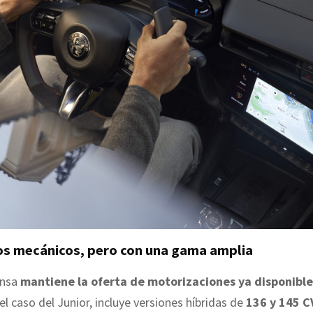
os mecánicos, pero con una gama amplia
ensa
mantiene la oferta de motorizaciones ya disponibl
 el caso del Junior, incluye versiones híbridas de
136 y 145 C