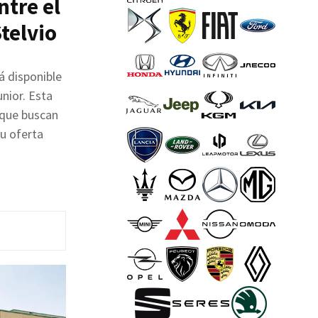
ntre el
Stelvio
á disponible
unior. Esta
 que buscan
su oferta