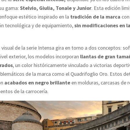
 su gama:
Stelvio, Giulia, Tonale y Junior
. Esta edición lim
nfoque estético inspirado en la
tradición de la marca
con 
ión tecnológica y de equipamiento,
sin modificaciones en l
 visual de la serie Intensa gira en torno a dos conceptos: sof
nivel exterior, los modelos incorporan
llantas de gran tama
orados
, un color históricamente vinculado a victorias deporti
lemáticos de la marca como el Quadrifoglio Oro. Estos det
on
acabados en negro brillante
en molduras, carcasas de r
entos de la carrocería.