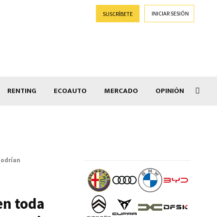
INICIAR SESIÓN
SUSCRÍBETE
RENTING
ECOAUTO
MERCADO
OPINIÓN
Goti
podrían
en toda