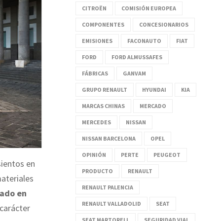
CITROËN
COMISIÓN EUROPEA
COMPONENTES
CONCESIONARIOS
EMISIONES
FACONAUTO
FIAT
FORD
FORD ALMUSSAFES
FÁBRICAS
GANVAM
GRUPO RENAULT
HYUNDAI
KIA
MARCAS CHINAS
MERCADO
MERCEDES
NISSAN
NISSAN BARCELONA
OPEL
OPINIÓN
PERTE
PEUGEOT
sientos en
PRODUCTO
RENAULT
materiales
RENAULT PALENCIA
ado en
RENAULT VALLADOLID
SEAT
 carácter
SEAT MARTORELL
SEGURIDAD VIAL