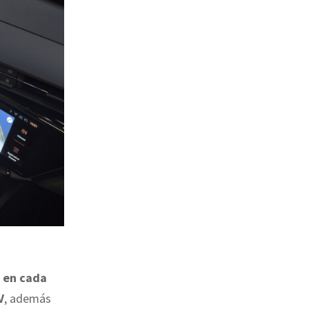
e en cada
V
, además