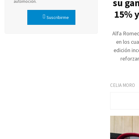
su gam
automoción.
15% y 
Suscribirme
Alfa Romeo 
en los cua
edición in
reforzar
CELIA MORO