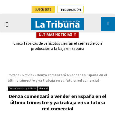
SUSCRÍBETE
INICIAR SESIÓN
PRIMARY
ÚLTIMAS NOTICIAS
MENU
 las
Cinco fábricas de vehículos cierran el semestre con
G
ión
producción a la baja en España
Portada
»
Noticias
»
Denza comenzará a vender en España en el
último trimestre y ya trabaja en su futura red comercial
Concesionarios y talleres
General
Denza comenzará a vender en España en el
último trimestre y ya trabaja en su futura
red comercial