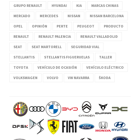
GRUPO RENAULT
HYUNDAI
KIA
MARCAS CHINAS
MERCADO
MERCEDES
NISSAN
NISSAN BARCELONA
OPEL
OPINIÓN
PERTE
PEUGEOT
PRODUCTO
RENAULT
RENAULT PALENCIA
RENAULT VALLADOLID
SEAT
SEAT MARTORELL
SEGURIDAD VIAL
STELLANTIS
STELLANTIS FIGUERUELAS
TALLER
TOYOTA
VEHÍCULO DE OCASIÓN
VEHÍCULO ELÉCTRICO
VOLKSWAGEN
VOLVO
VW NAVARRA
ŠKODA