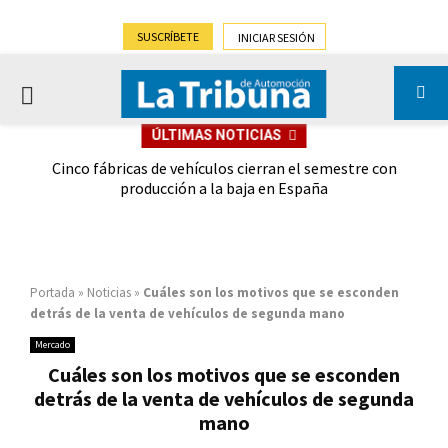
SUSCRÍBETE
INICIAR SESIÓN
PRIMARY
ÚLTIMAS NOTICIAS
MENU
 las
Cinco fábricas de vehículos cierran el semestre con
G
ión
producción a la baja en España
Portada
»
Noticias
»
Cuáles son los motivos que se esconden
detrás de la venta de vehículos de segunda mano
Mercado
Cuáles son los motivos que se esconden
detrás de la venta de vehículos de segunda
mano