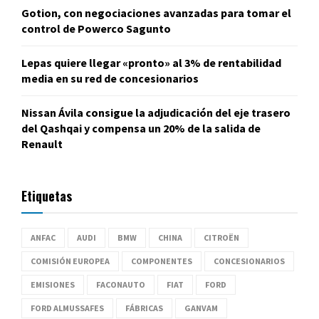
Gotion, con negociaciones avanzadas para tomar el
control de Powerco Sagunto
Lepas quiere llegar «pronto» al 3% de rentabilidad
media en su red de concesionarios
Nissan Ávila consigue la adjudicación del eje trasero
del Qashqai y compensa un 20% de la salida de
Renault
Etiquetas
ANFAC
AUDI
BMW
CHINA
CITROËN
COMISIÓN EUROPEA
COMPONENTES
CONCESIONARIOS
EMISIONES
FACONAUTO
FIAT
FORD
FORD ALMUSSAFES
FÁBRICAS
GANVAM