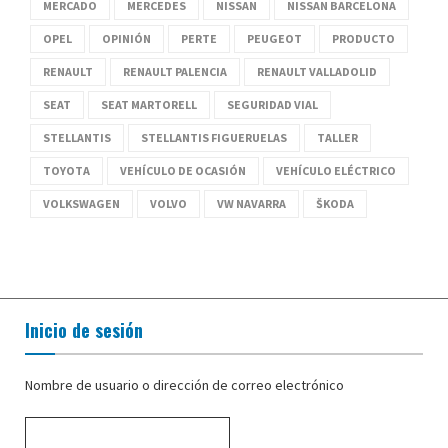
MERCADO
MERCEDES
NISSAN
NISSAN BARCELONA
OPEL
OPINIÓN
PERTE
PEUGEOT
PRODUCTO
RENAULT
RENAULT PALENCIA
RENAULT VALLADOLID
SEAT
SEAT MARTORELL
SEGURIDAD VIAL
STELLANTIS
STELLANTIS FIGUERUELAS
TALLER
TOYOTA
VEHÍCULO DE OCASIÓN
VEHÍCULO ELÉCTRICO
VOLKSWAGEN
VOLVO
VW NAVARRA
ŠKODA
Inicio de sesión
Nombre de usuario o dirección de correo electrónico