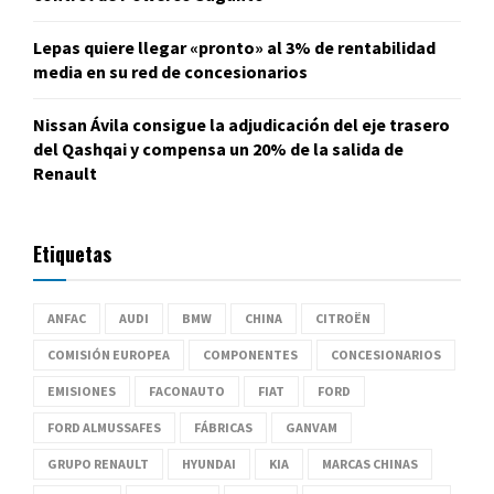
Lepas quiere llegar «pronto» al 3% de rentabilidad
media en su red de concesionarios
Nissan Ávila consigue la adjudicación del eje trasero
del Qashqai y compensa un 20% de la salida de
Renault
Etiquetas
ANFAC
AUDI
BMW
CHINA
CITROËN
COMISIÓN EUROPEA
COMPONENTES
CONCESIONARIOS
EMISIONES
FACONAUTO
FIAT
FORD
FORD ALMUSSAFES
FÁBRICAS
GANVAM
GRUPO RENAULT
HYUNDAI
KIA
MARCAS CHINAS