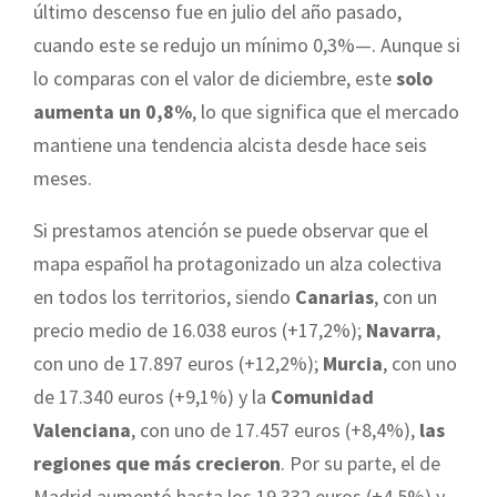
último descenso fue en julio del año pasado,
cuando este se redujo un mínimo 0,3%—. Aunque si
lo comparas con el valor de diciembre, este
solo
aumenta un 0,8%
, lo que significa que el mercado
mantiene una tendencia alcista desde hace seis
meses.
Si prestamos atención se puede observar que el
mapa español ha protagonizado un alza colectiva
en todos los territorios, siendo
Canarias
, con un
precio medio de 16.038 euros (+17,2%);
Navarra
,
con uno de 17.897 euros (+12,2%);
Murcia
, con uno
de 17.340 euros (+9,1%) y la
Comunidad
Valenciana
, con uno de 17.457 euros (+8,4%),
las
regiones que más crecieron
. Por su parte, el de
Madrid aumentó hasta los 19.332 euros (+4,5%) y