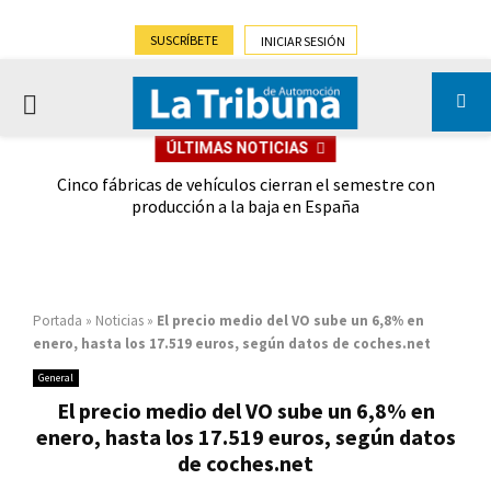
SUSCRÍBETE
INICIAR SESIÓN
PRIMARY
ÚLTIMAS NOTICIAS
MENU
 las
Cinco fábricas de vehículos cierran el semestre con
G
ión
producción a la baja en España
Portada
»
Noticias
»
El precio medio del VO sube un 6,8% en
enero, hasta los 17.519 euros, según datos de coches.net
General
El precio medio del VO sube un 6,8% en
enero, hasta los 17.519 euros, según datos
de coches.net