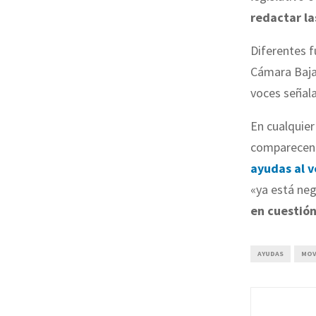
redactar la
Diferentes f
Cámara Baj
voces señal
En cualquier
comparecenci
ayudas al v
«ya está ne
en cuestió
AYUDAS
MOVE