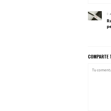
Ra
p
COMPARTE T