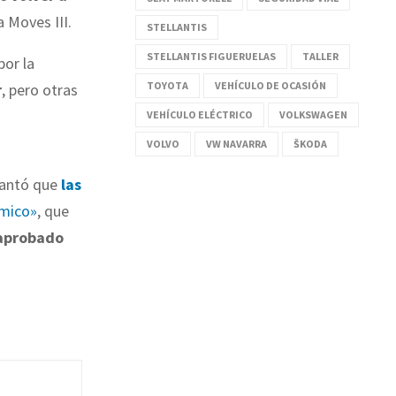
 Moves III.
STELLANTIS
STELLANTIS FIGUERUELAS
TALLER
por la
TOYOTA
VEHÍCULO DE OCASIÓN
r
, pero otras
VEHÍCULO ELÉCTRICO
VOLKSWAGEN
VOLVO
VW NAVARRA
ŠKODA
lantó que
las
mico»
, que
aprobado