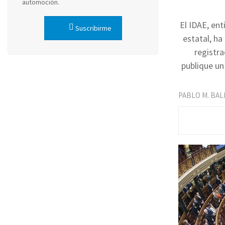
automoción.
El IDAE, ent
Suscribirme
estatal, ha
registra
publique un
PABLO M. BA