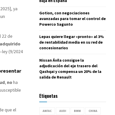
baja en España
2025], ya
Gotion, con negociaciones
 un
avanzadas para tomar el control de
Powerco Sagunto
l 22 de
Lepas quiere llegar «pronto» al 3%
de rentabilidad media en su red de
adquirido
concesionarios
-ley (9/2024
Nissan Ávila consigue la
adjudicación del eje trasero del
 presentar
Qashqai y compensa un 20% de la
salida de Renault
tud
,
no
ha
susceptible
Etiquetas
de que el
ANFAC
AUDI
BMW
CHINA