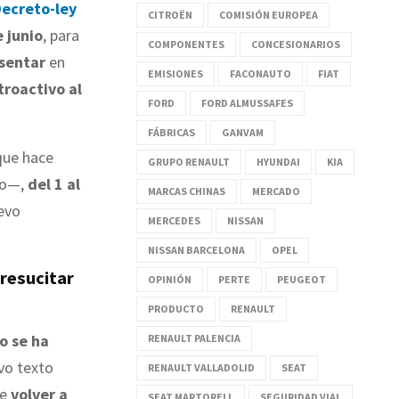
Decreto-ley
CITROËN
COMISIÓN EUROPEA
e junio
, para
COMPONENTES
CONCESIONARIOS
esentar
en
EMISIONES
FACONAUTO
FIAT
troactivo al
FORD
FORD ALMUSSAFES
FÁBRICAS
GANVAM
que hace
GRUPO RENAULT
HYUNDAI
KIA
ado—,
del 1 al
MARCAS CHINAS
MERCADO
uevo
MERCEDES
NISSAN
NISSAN BARCELONA
OPEL
 resucitar
OPINIÓN
PERTE
PEUGEOT
PRODUCTO
RENAULT
o se ha
RENAULT PALENCIA
vo texto
RENAULT VALLADOLID
SEAT
ue
volver a
SEAT MARTORELL
SEGURIDAD VIAL