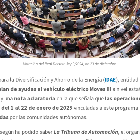
Votación del Real Decreto-ley 9/2024, de 23 de diciembre.
para la Diversificación y Ahorro de la Energía (
IDAE
), entidad
plan de ayudas al vehículo eléctrico Moves III
a nivel estat
oy una
nota aclaratoria
en la que señala que
las operacion
 del 1 al 22 de enero de 2025
vinculadas a este programa
adas
por las comunidades autónomas.
, según ha podido saber
La Tribuna de Automoción
, el orga