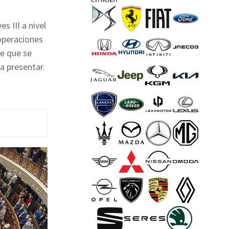
s III a nivel
 operaciones
de que se
a presentar.