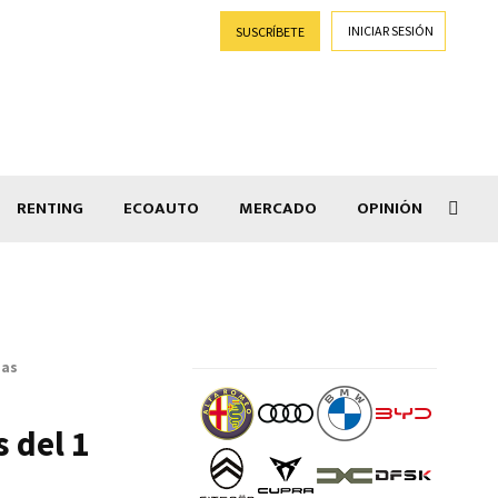
INICIAR SESIÓN
SUSCRÍBETE
RENTING
ECOAUTO
MERCADO
OPINIÓN
Niss
das
s del 1