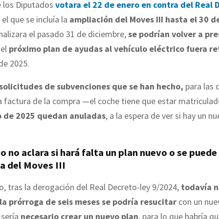
 los Diputados
votara el 22 de enero en contra del Real 
 el que se incluía la
ampliación del Moves III hasta el 30 d
inalizara el pasado 31 de diciembre,
se podrían volver a pr
 el
próximo plan de ayudas al vehículo eléctrico fuera re
de 2025.
solicitudes de subvenciones que se han hecho,
para las 
la factura de la compra —el coche tiene que estar matricul
o de 2025 quedan anuladas
, a la espera de ver si hay un n
o no aclara si hará falta un plan nuevo o se puede
a del Moves III
o, tras la derogación del Real Decreto-ley 9/2024,
todavía n
 la prórroga de seis meses se podría resucitar
con un nue
 sería
necesario crear un nuevo plan
, para lo que habría q