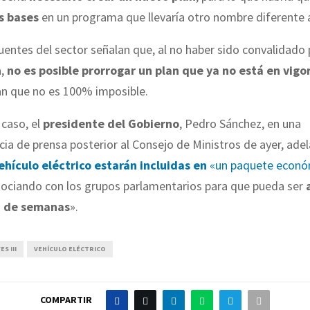
s bases
en un programa que llevaría otro nombre diferente a
uentes del sector señalan que, al no haber sido convalidado 
a,
no es posible prorrogar un plan que ya no está en vigo
an que no es 100% imposible.
 caso, el
presidente del Gobierno
, Pedro Sánchez, en una
a de prensa posterior al Consejo de Ministros de ayer, ade
ehículo eléctrico estarán incluidas en
«un paquete econó
gociando con los grupos parlamentarios para que pueda ser
n de semanas
».
S III
VEHÍCULO ELÉCTRICO
COMPARTIR