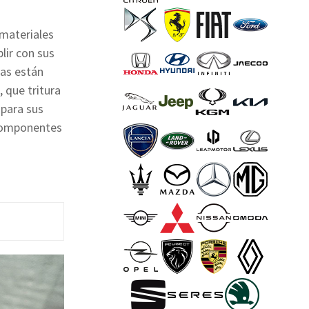
 materiales
lir con sus
sas están
 que tritura
 para sus
 componentes