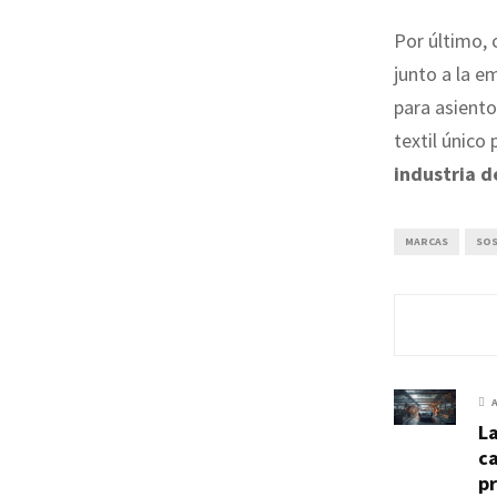
Por último,
junto a la e
para asiento
textil único
industria d
MARCAS
SOS
La
ca
p