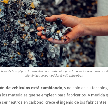
ilos de Econyl para los asientos de sus vehículos para fabricar los revestimientos de
alfombrillas de los modelos i3 y iX, entre otros.
ión de vehículos está cambiando
, y no solo en su tecnolog
 los materiales que se emplean para fabricarlos. A medida 
e ser neutros en carbono, crece el ingenio de los fabricantes 