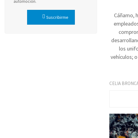
automoción.
Cáñamo, ho
Suscribirme
empleados 
compromi
desarrollan
los unif
vehículos; 
CELIA BRONC