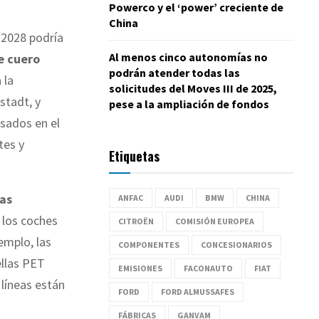
Powerco y el ‘power’ creciente de
China
 2028 podría
Al menos cinco autonomías no
e cuero
podrán atender todas las
 la
solicitudes del Moves III de 2025,
stadt, y
pese a la ampliación de fondos
asados en el
tes y
Etiquetas
las
ANFAC
AUDI
BMW
CHINA
 los coches
CITROËN
COMISIÓN EUROPEA
emplo, las
COMPONENTES
CONCESIONARIOS
ellas PET
EMISIONES
FACONAUTO
FIAT
 líneas están
FORD
FORD ALMUSSAFES
FÁBRICAS
GANVAM