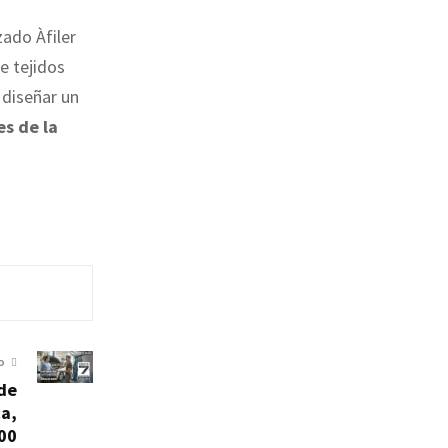
zado Àfiler
e tejidos
 diseñar un
es de la
O
 de
ca,
000