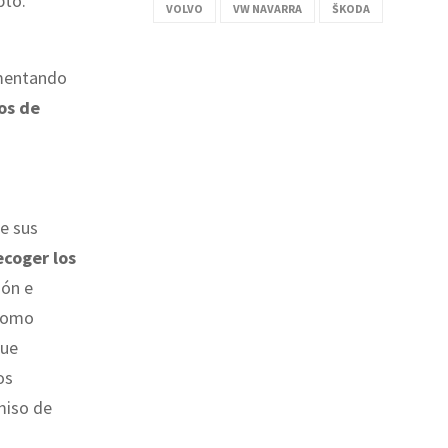
pto.
VOLVO
VW NAVARRA
ŠKODA
imentando
ios de
de sus
ecoger los
ión e
 como
que
os
miso de