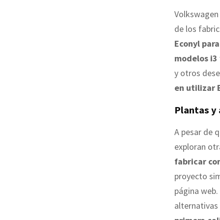
Volkswagen n
de los fabri
Econyl para
modelos i3 
y otros dese
en utilizar
Plantas y
A pesar de q
exploran otr
fabricar c
proyecto sim
página web.
alternativas