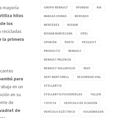
la mayoría
GRUPO RENAULT
HYUNDAI
KIA
iliza hilos
MARCAS CHINAS
MERCADO
 de los
MERCEDES
NISSAN
a recicladas
NISSAN BARCELONA
OPEL
 la primera
OPINIÓN
PERTE
PEUGEOT
PRODUCTO
RENAULT
RENAULT PALENCIA
RENAULT VALLADOLID
SEAT
icantes
SEAT MARTORELL
SEGURIDAD VIAL
 bambú para
STELLANTIS
rabaja en un
oción en su
STELLANTIS FIGUERUELAS
TALLER
ente de
TOYOTA
VEHÍCULO DE OCASIÓN
vadrat de
VEHÍCULO ELÉCTRICO
VOLKSWAGEN