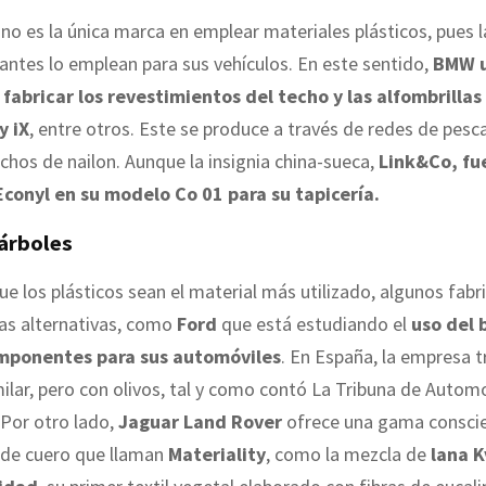
o es la única marca en emplear materiales plásticos, pues 
cantes lo emplean para sus vehículos. En este sentido,
BMW ut
 fabricar los revestimientos del techo y las alfombrillas
y iX
, entre otros. Este se produce a través de redes de pesc
chos de nailon. Aunque la insignia china-sueca,
Link&Co, fue
 Econyl en su modelo Co 01 para su tapicería.
 árboles
ue los plásticos sean el material más utilizado, algunos fabr
as alternativas, como
Ford
que está estudiando el
uso del
omponentes para sus automóviles
. En España, la empresa t
ilar, pero con olivos, tal y como contó La Tribuna de Autom
 Por otro lado,
Jaguar Land Rover
ofrece una gama consci
 de cuero que llaman
Materiality
, como la mezcla de
lana K