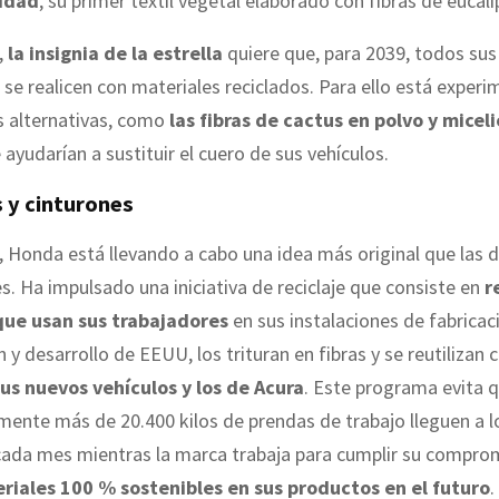
lidad
, su primer textil vegetal elaborado con fibras de eucali
,
la insignia de la estrella
quiere que, para 2039, todos sus
se realicen con materiales reciclados. Para ello está exper
s alternativas, como
las fibras de cactus en polvo y micel
e ayudarían a sustituir el cuero de sus vehículos.
 y cinturones
, Honda está llevando a cabo una idea más original que las 
s. Ha impulsado una iniciativa de reciclaje que consiste en
r
que usan sus trabajadores
en sus instalaciones de fabricac
n y desarrollo de EEUU, los trituran en fibras y se reutilizan
sus nuevos vehículos y los de Acura
. Este programa evita 
ente más de 20.400 kilos de prendas de trabajo lleguen a l
cada mes mientras la marca trabaja para cumplir su compro
riales 100 % sostenibles en sus productos en el futuro
.