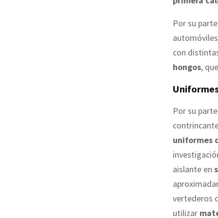
primera ca
Por su parte
automóviles 
con distinta
hongos
, qu
Uniformes
Por su parte
contrincante
uniformes 
investigació
aislante en
aproximadam
vertederos 
utilizar
mate