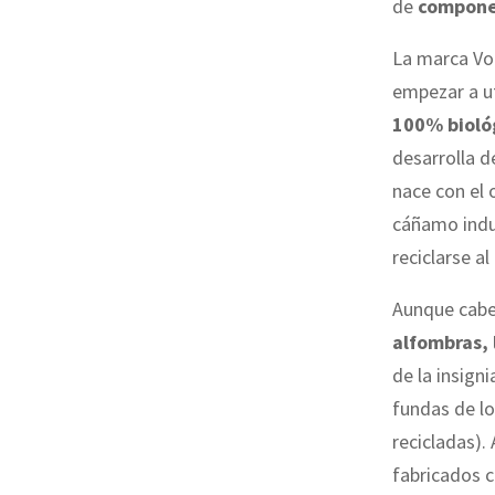
de
componen
La marca Vol
empezar a ut
100% bioló
desarrolla 
nace con el 
cáñamo indus
reciclarse al 
Aunque cabe
alfombras, 
de la insign
fundas de lo
recicladas).
fabricados 