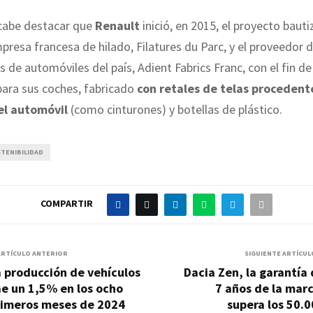
 cabe destacar que
Renault
inició, en 2015, el proyecto bauti
mpresa francesa de hilado, Filatures du Parc, y el proveedor d
s de automóviles del país, Adient Fabrics Franc, con el fin de
 para sus coches, fabricado
con retales de telas procedent
el automóvil
(como cinturones) y botellas de plástico.
TENIBILIDAD
COMPARTIR
ARTÍCULO ANTERIOR
SIGUIENTE ARTÍCUL
 producción de vehículos
Dacia Zen, la garantía
e un 1,5% en los ocho
7 años de la mar
rimeros meses de 2024
supera los 50.