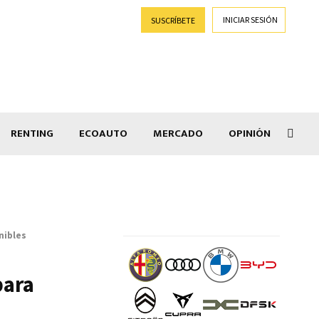
INICIAR SESIÓN
SUSCRÍBETE
RENTING
ECOAUTO
MERCADO
OPINIÓN
Car
nibles
para