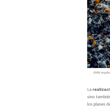
BMW emplea h
La
realizac
sino también
los planes d