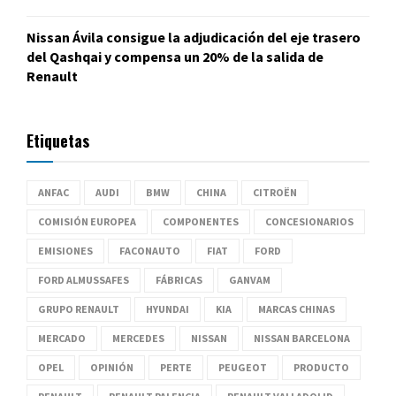
Nissan Ávila consigue la adjudicación del eje trasero
del Qashqai y compensa un 20% de la salida de
Renault
Etiquetas
ANFAC
AUDI
BMW
CHINA
CITROËN
COMISIÓN EUROPEA
COMPONENTES
CONCESIONARIOS
EMISIONES
FACONAUTO
FIAT
FORD
FORD ALMUSSAFES
FÁBRICAS
GANVAM
GRUPO RENAULT
HYUNDAI
KIA
MARCAS CHINAS
MERCADO
MERCEDES
NISSAN
NISSAN BARCELONA
OPEL
OPINIÓN
PERTE
PEUGEOT
PRODUCTO