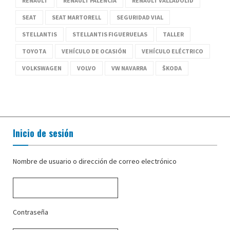
RENAULT
RENAULT PALENCIA
RENAULT VALLADOLID
SEAT
SEAT MARTORELL
SEGURIDAD VIAL
STELLANTIS
STELLANTIS FIGUERUELAS
TALLER
TOYOTA
VEHÍCULO DE OCASIÓN
VEHÍCULO ELÉCTRICO
VOLKSWAGEN
VOLVO
VW NAVARRA
ŠKODA
Inicio de sesión
Nombre de usuario o dirección de correo electrónico
Contraseña