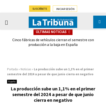
SUSCRÍBETE
INICIAR SESIÓN
PRIMARY
ÚLTIMAS NOTICIAS
MENU
 las
Cinco fábricas de vehículos cierran el semestre con
G
ión
producción a la baja en España
Portada
»
Noticias
»
La producción sube un 1,1% en el primer
semestre del 2024 a pesar de que junio cierra en negativo
España
La producción sube un 1,1% en el primer
semestre del 2024 a pesar de que junio
cierra en negativo