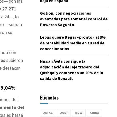
baja en España
os— son las
y 27.271
Gotion, con negociaciones
a 24—, lo
avanzadas para tomar el control de
tro— suman
Powerco Sagunto
ron su
Lepas quiere llegar «pronto» al 3%
de rentabilidad media en su red de
concesionarios
rado con
nas
subieron
Nissan Ávila consigue la
adjudicación del eje trasero del
e destacar
Qashqai y compensa un 20% de la
salida de Renault
 29,04%
Etiquetas
iones del
remento del
ANFAC
AUDI
BMW
CHINA
tuales hasta