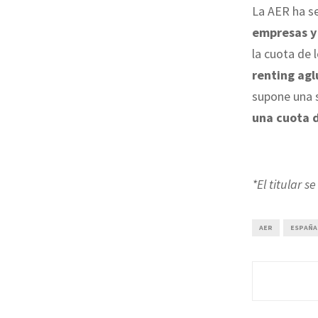
La AER ha s
empresas y 
la cuota de
renting agl
supone una s
una cuota 
*El titular s
AER
ESPAÑA