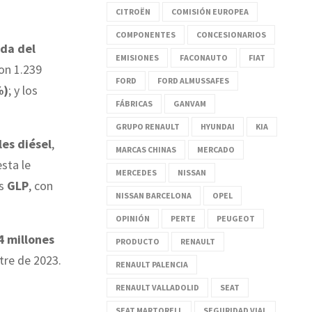
CITROËN
COMISIÓN EUROPEA
COMPONENTES
CONCESIONARIOS
da del
EMISIONES
FACONAUTO
FIAT
con 1.239
FORD
FORD ALMUSSAFES
%)
; y los
FÁBRICAS
GANVAM
GRUPO RENAULT
HYUNDAI
KIA
es diésel
,
MARCAS CHINAS
MERCADO
esta le
MERCEDES
NISSAN
os
GLP
, con
NISSAN BARCELONA
OPEL
OPINIÓN
PERTE
PEUGEOT
4 millones
PRODUCTO
RENAULT
stre de 2023.
RENAULT PALENCIA
RENAULT VALLADOLID
SEAT
SEAT MARTORELL
SEGURIDAD VIAL