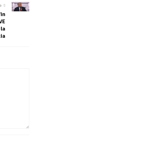
O
in
 VE
 la
ia