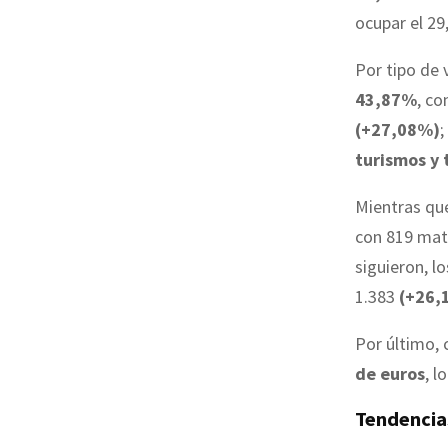
ocupar el 2
Por tipo de 
43,87%
, co
(+27,08%)
;
turismos y
Mientras que
con 819 mat
siguieron, l
1.383
(+26,
Por último, 
de euros
, l
Tendencia