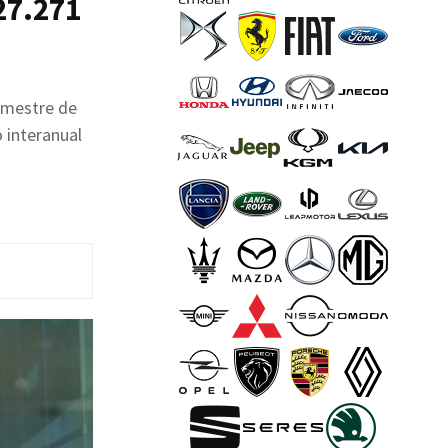
27.271
emestre de
 interanual