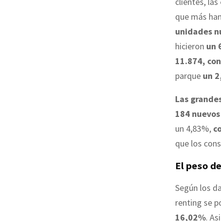
clientes, las
que más han
unidades n
hicieron
un 
11.874, con
parque
un 2
Las grande
184 nuevos
un 4,83%,
c
que los con
El peso de
Según los da
renting se p
16,02%
. A