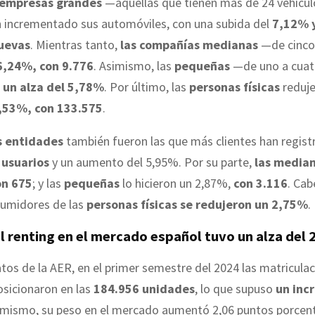
empresas grandes
—aquellas que tienen más de 24 vehícul
 incrementado sus automóviles, con una subida del
7,12% 
uevas
. Mientras tanto,
las compañías medianas
—de cinco 
6,24%, con 9.776
. Asimismo, las
pequeñas
—de uno a cua
 un alza del 5,78%
. Por último, las
personas físicas
reduje
,53%, con 133.575
.
s entidades
también fueron las que más clientes han regist
 usuarios
y un aumento del 5,95%. Por su parte,
las media
on 675
; y las
pequeñas
lo hicieron un 2,87%,
con 3.116
. Cab
sumidores de las
personas físicas se redujeron un 2,75%
.
l renting en el mercado español tuvo un alza del
tos de la AER, en el primer semestre del 2024 las matriculac
osicionaron en las
184.956 unidades
, lo que supuso
un inc
simismo, su peso en el mercado aumentó 2,06 puntos porcen