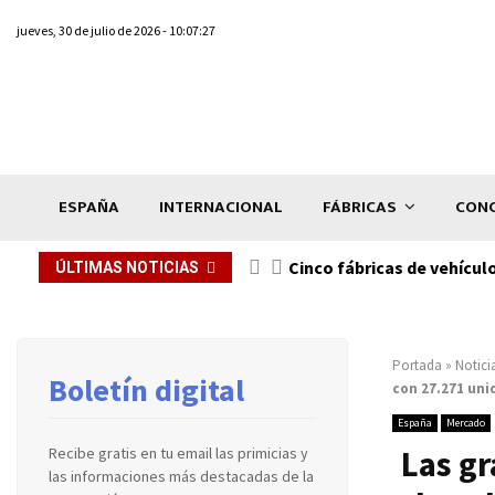
jueves, 30 de julio de 2026 - 10:07:27
ESPAÑA
INTERNACIONAL
FÁBRICAS
CONC
n de...
Cinco fábricas de vehícul
ÚLTIMAS NOTICIAS
Portada
»
Notici
Boletín digital
con 27.271 uni
España
Mercado
Las g
Recibe gratis en tu email las primicias y
las informaciones más destacadas de la