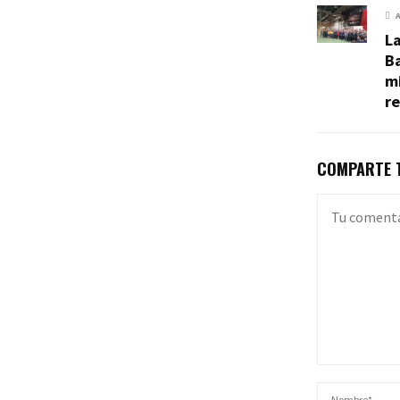
La
Ba
mi
re
COMPARTE T