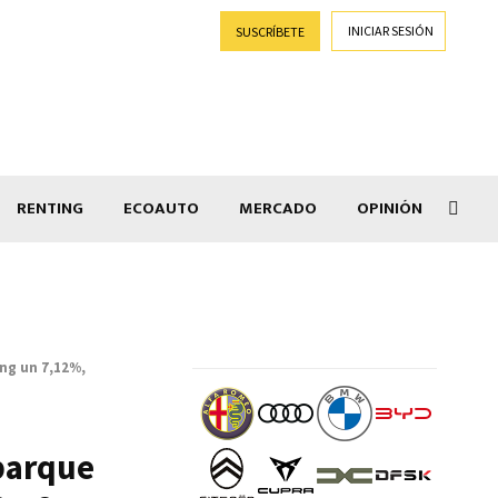
INICIAR SESIÓN
SUSCRÍBETE
RENTING
ECOAUTO
MERCADO
OPINIÓN
Goti
ng un 7,12%,
parque