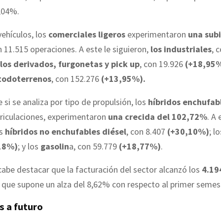
9,04%.
vehículos, los
comerciales ligeros
experimentaron
una subi
n 11.515 operaciones. A este le siguieron,
los industriales
, 
los derivados, furgonetas y pick up
, con 19.926
(+18,95
 todoterrenos
, con 152.276
(+13,95%).
 si se analiza por tipo de propulsión, los
híbridos enchufabl
riculaciones, experimentaron
una crecida del 102,72%
. A 
os
híbridos no enchufables diésel
, con 8.407
(+30,10%)
; l
18%)
; y los
gasolin
a, con 59.779
(+18,77%)
.
cabe destacar que la facturación del sector alcanzó los
4.19
o que supone un alza del 8,62% con respecto al primer seme
s a futuro