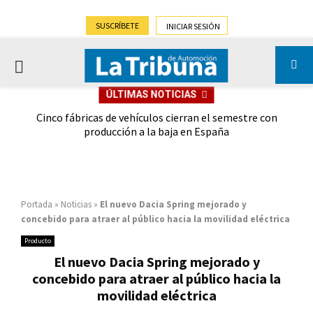
SUSCRÍBETE
INICIAR SESIÓN
PRIMARY
ÚLTIMAS NOTICIAS
MENU
 las
Cinco fábricas de vehículos cierran el semestre con
G
ión
producción a la baja en España
Portada
»
Noticias
»
El nuevo Dacia Spring mejorado y
concebido para atraer al público hacia la movilidad eléctrica
Producto
El nuevo Dacia Spring mejorado y
concebido para atraer al público hacia la
movilidad eléctrica