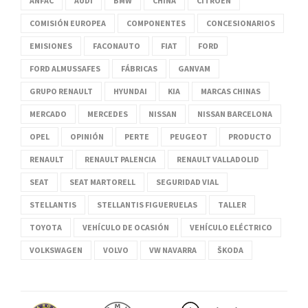
ANFAC
AUDI
BMW
CHINA
CITROËN
COMISIÓN EUROPEA
COMPONENTES
CONCESIONARIOS
EMISIONES
FACONAUTO
FIAT
FORD
FORD ALMUSSAFES
FÁBRICAS
GANVAM
GRUPO RENAULT
HYUNDAI
KIA
MARCAS CHINAS
MERCADO
MERCEDES
NISSAN
NISSAN BARCELONA
OPEL
OPINIÓN
PERTE
PEUGEOT
PRODUCTO
RENAULT
RENAULT PALENCIA
RENAULT VALLADOLID
SEAT
SEAT MARTORELL
SEGURIDAD VIAL
STELLANTIS
STELLANTIS FIGUERUELAS
TALLER
TOYOTA
VEHÍCULO DE OCASIÓN
VEHÍCULO ELÉCTRICO
VOLKSWAGEN
VOLVO
VW NAVARRA
ŠKODA