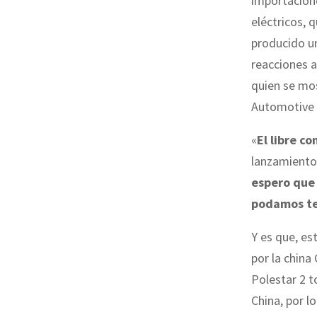
importacione
eléctricos, 
producido un
reacciones a
quien se mo
Automotive
«
El libre co
lanzamientos
espero que 
podamos te
Y es que, es
por la china
Polestar 2 t
China, por l