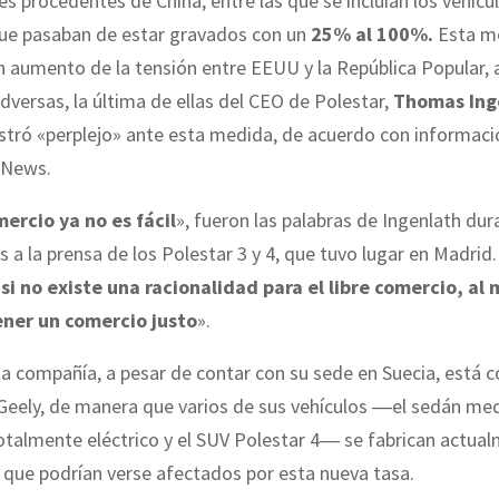
s procedentes de China, entre las que se incluían los vehícu
que pasaban de estar gravados con un
25% al 100%.
Esta m
 aumento de la tensión entre EEUU y la República Popular,
dversas, la última de ellas del CEO de Polestar,
Thomas Ing
stró «perplejo» ante esta medida, de acuerdo con informac
 News.
mercio ya no es fácil
», fueron las palabras de Ingenlath dur
 a la prensa de los Polestar 3 y 4, que tuvo lugar en Madrid.
si no existe una racionalidad para el libre comercio, al
ner un comercio justo
».
ta compañía, a pesar de contar con su sede en Suecia, está 
 Geely, de manera que varios de sus vehículos ―el sedán me
otalmente eléctrico y el SUV Polestar 4― se fabrican actua
o que podrían verse afectados por esta nueva tasa.