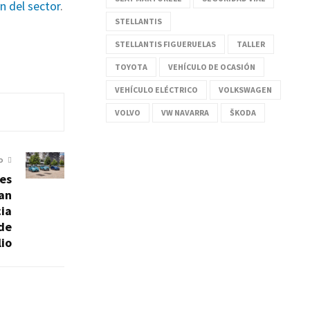
ón del sector
.
STELLANTIS
STELLANTIS FIGUERUELAS
TALLER
TOYOTA
VEHÍCULO DE OCASIÓN
VEHÍCULO ELÉCTRICO
VOLKSWAGEN
VOLVO
VW NAVARRA
ŠKODA
O
es
lan
cia
 de
lio