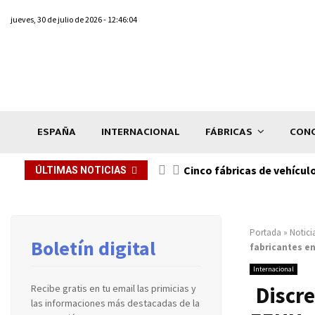
jueves, 30 de julio de 2026 - 12:46:04
ESPAÑA
INTERNACIONAL
FÁBRICAS
CONC
n de...
Cinco fábricas de vehícul
ÚLTIMAS NOTICIAS
Portada
»
Notici
Boletín digital
fabricantes en
Internacional
Discre
Recibe gratis en tu email las primicias y
las informaciones más destacadas de la