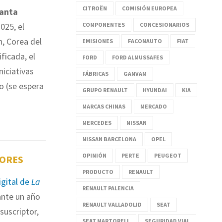
CITROËN
COMISIÓN EUROPEA
lanta
COMPONENTES
CONCESIONARIOS
025, el
, Corea del
EMISIONES
FACONAUTO
FIAT
ficada, el
FORD
FORD ALMUSSAFES
niciativas
FÁBRICAS
GANVAM
o (se espera
GRUPO RENAULT
HYUNDAI
KIA
MARCAS CHINAS
MERCADO
MERCEDES
NISSAN
NISSAN BARCELONA
OPEL
OPINIÓN
PERTE
PEUGEOT
TORES
PRODUCTO
RENAULT
igital de
La
RENAULT PALENCIA
nte un año
RENAULT VALLADOLID
SEAT
suscriptor,
SEAT MARTORELL
SEGURIDAD VIAL