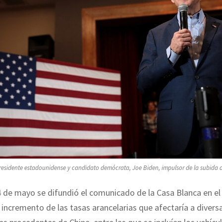
presidente estadounidense y candidato demócrata, Joe Biden, impulsor de la subida a
 de mayo se difundió el comunicado de la Casa Blanca en el
 incremento de las tasas arancelarias que afectaría a divers