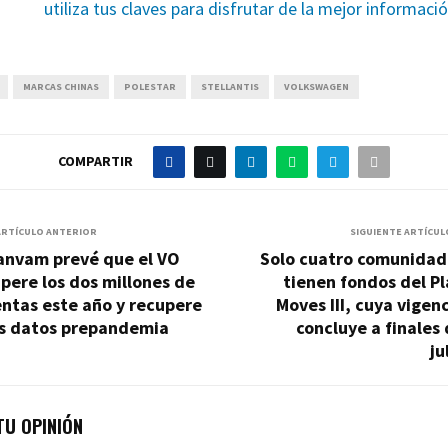
utiliza tus claves para disfrutar de la mejor informaci
MARCAS CHINAS
POLESTAR
STELLANTIS
VOLKSWAGEN
COMPARTIR
ARTÍCULO ANTERIOR
SIGUIENTE ARTÍCUL
anvam prevé que el VO
Solo cuatro comunidad
pere los dos millones de
tienen fondos del P
ntas este año y recupere
Moves III, cuya vigen
os datos prepandemia
concluye a finales
ju
U OPINIÓN