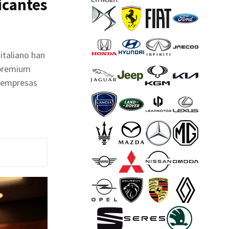
ricantes
 italiano han
 premium
e empresas