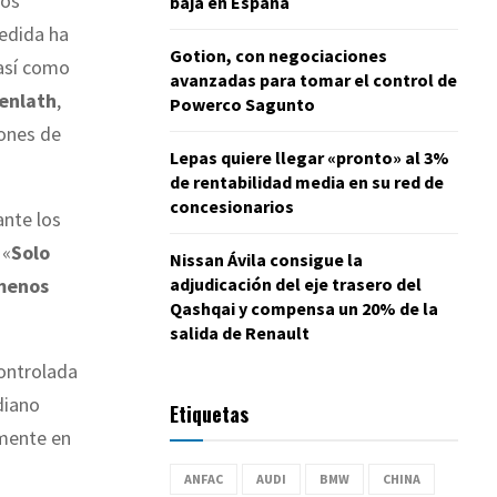
los
baja en España
edida ha
Gotion, con negociaciones
 así como
avanzadas para tomar el control de
enlath
,
Powerco Sagunto
iones de
Lepas quiere llegar «pronto» al 3%
de rentabilidad media en su red de
concesionarios
ante los
 «
Solo
Nissan Ávila consigue la
adjudicación del eje trasero del
 menos
Qashqai y compensa un 20% de la
salida de Renault
controlada
diano
Etiquetas
lmente en
ANFAC
AUDI
BMW
CHINA