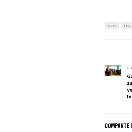
BIDEN
EEUU
G
su
ve
l
COMPARTE T