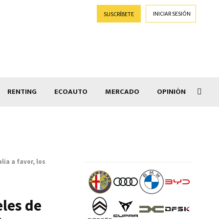
INICIAR SESIÓN
SUSCRÍBETE
RENTING
ECOAUTO
MERCADO
OPINIÓN
Goti
ia a favor, los
eles de