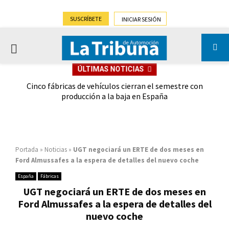
SUSCRÍBETE
INICIAR SESIÓN
PRIMARY
ÚLTIMAS NOTICIAS
MENU
 las
Cinco fábricas de vehículos cierran el semestre con
G
ión
producción a la baja en España
Portada
»
Noticias
»
UGT negociará un ERTE de dos meses en
Ford Almussafes a la espera de detalles del nuevo coche
España
Fábricas
UGT negociará un ERTE de dos meses en
Ford Almussafes a la espera de detalles del
nuevo coche