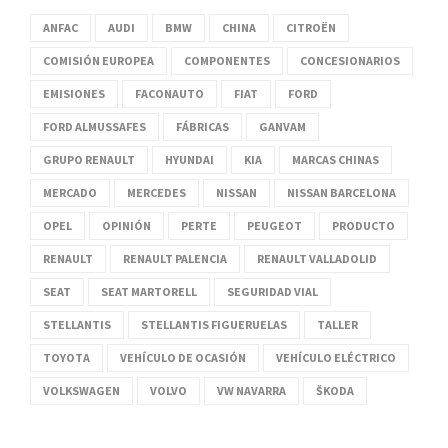
ANFAC
AUDI
BMW
CHINA
CITROËN
COMISIÓN EUROPEA
COMPONENTES
CONCESIONARIOS
EMISIONES
FACONAUTO
FIAT
FORD
FORD ALMUSSAFES
FÁBRICAS
GANVAM
GRUPO RENAULT
HYUNDAI
KIA
MARCAS CHINAS
MERCADO
MERCEDES
NISSAN
NISSAN BARCELONA
OPEL
OPINIÓN
PERTE
PEUGEOT
PRODUCTO
RENAULT
RENAULT PALENCIA
RENAULT VALLADOLID
SEAT
SEAT MARTORELL
SEGURIDAD VIAL
STELLANTIS
STELLANTIS FIGUERUELAS
TALLER
TOYOTA
VEHÍCULO DE OCASIÓN
VEHÍCULO ELÉCTRICO
VOLKSWAGEN
VOLVO
VW NAVARRA
ŠKODA