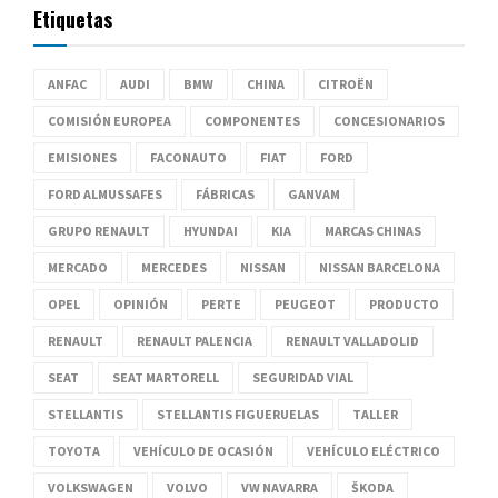
Etiquetas
ANFAC
AUDI
BMW
CHINA
CITROËN
COMISIÓN EUROPEA
COMPONENTES
CONCESIONARIOS
EMISIONES
FACONAUTO
FIAT
FORD
FORD ALMUSSAFES
FÁBRICAS
GANVAM
GRUPO RENAULT
HYUNDAI
KIA
MARCAS CHINAS
MERCADO
MERCEDES
NISSAN
NISSAN BARCELONA
OPEL
OPINIÓN
PERTE
PEUGEOT
PRODUCTO
RENAULT
RENAULT PALENCIA
RENAULT VALLADOLID
SEAT
SEAT MARTORELL
SEGURIDAD VIAL
STELLANTIS
STELLANTIS FIGUERUELAS
TALLER
TOYOTA
VEHÍCULO DE OCASIÓN
VEHÍCULO ELÉCTRICO
VOLKSWAGEN
VOLVO
VW NAVARRA
ŠKODA