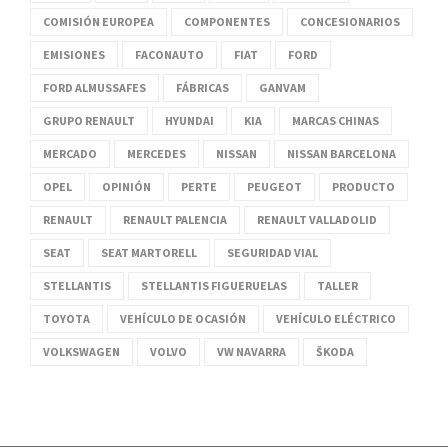
COMISIÓN EUROPEA
COMPONENTES
CONCESIONARIOS
EMISIONES
FACONAUTO
FIAT
FORD
FORD ALMUSSAFES
FÁBRICAS
GANVAM
GRUPO RENAULT
HYUNDAI
KIA
MARCAS CHINAS
MERCADO
MERCEDES
NISSAN
NISSAN BARCELONA
OPEL
OPINIÓN
PERTE
PEUGEOT
PRODUCTO
RENAULT
RENAULT PALENCIA
RENAULT VALLADOLID
SEAT
SEAT MARTORELL
SEGURIDAD VIAL
STELLANTIS
STELLANTIS FIGUERUELAS
TALLER
TOYOTA
VEHÍCULO DE OCASIÓN
VEHÍCULO ELÉCTRICO
VOLKSWAGEN
VOLVO
VW NAVARRA
ŠKODA