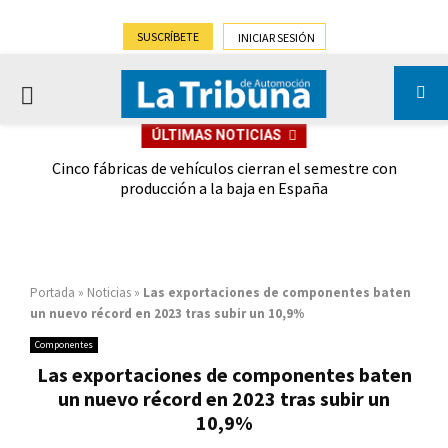
SUSCRÍBETE
INICIAR SESIÓN
PRIMARY
ÚLTIMAS NOTICIAS
MENU
 las
Cinco fábricas de vehículos cierran el semestre con
G
ión
producción a la baja en España
Portada
»
Noticias
»
Las exportaciones de componentes baten
un nuevo récord en 2023 tras subir un 10,9%
Componentes
Las exportaciones de componentes baten
un nuevo récord en 2023 tras subir un
10,9%