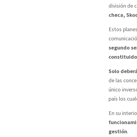
división de 
checa, Sko
Estos plane
comunicación
segundo s
constituido
Solo deberá
de las conce
único invers
país los cua
En su interi
funcionami
gestión
.