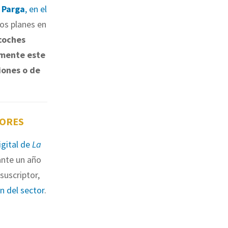
 Parga
, en el
los planes en
coches
emente este
iones o de
TORES
igital de
La
nte un año
suscriptor,
ón del sector
.