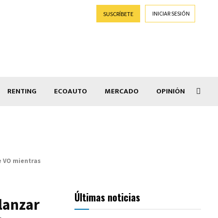
INICIAR SESIÓN
SUSCRÍBETE
RENTING
ECOAUTO
MERCADO
OPINIÓN
Goti
e VO mientras
Últimas noticias
lanzar