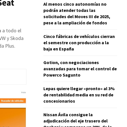
Seat
Al menos cinco autonomías no
podrán atender todas las
solicitudes del Moves III de 2025,
pese a la ampliación de fondos
 a todo el
Cinco fábricas de vehículos cierran
 VW y Skoda
el semestre con producción a la
a Plus.
baja en España
Gotion, con negociaciones
avanzadas para tomar el control de
Powerco Sagunto
Lepas quiere llegar «pronto» al 3%
de rentabilidad media en su red de
concesionarios
Nissan Ávila consigue la
adjudicación del eje trasero del
Qashqai y compensa un 20% de la