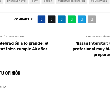
S
DAS WELT AUTO
SEAT
ŠKODA
VEHÍCULO DE OCASIÓN
VOLKSWAGEN
COMPARTIR
ARTÍCULO ANTERIOR
SIGUIENTE ARTÍCUL
lebración a lo grande: el
Nissan Interstar:
at Ibiza cumple 40 años
profesional muy b
prepara
U OPINIÓN