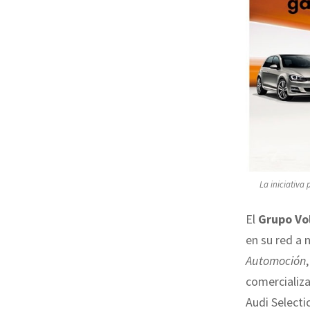
La iniciativa
El
Grupo Vo
en su red a 
Automoción
comercializ
Audi Selecti