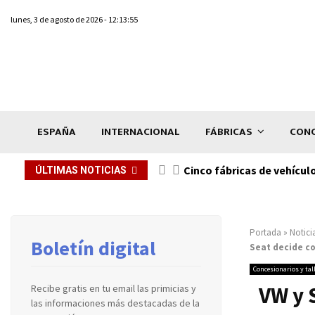
lunes, 3 de agosto de 2026 - 12:13:55
ESPAÑA
INTERNACIONAL
FÁBRICAS
CONC
n de...
Cinco fábricas de vehícul
ÚLTIMAS NOTICIAS
Portada
»
Notici
Boletín digital
Seat decide c
Concesionarios y tal
VW y 
Recibe gratis en tu email las primicias y
las informaciones más destacadas de la