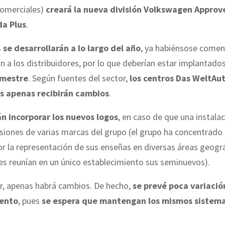
comerciales)
creará la nueva división Volkswagen Approv
da Plus
.
s
se desarrollarán a lo largo del año
, ya habiénsose comen
 a los distribuidores, por lo que deberían estar implantados
emestre
. Según fuentes del sector,
los centros Das WeltAu
s apenas recibirán cambios
.
n incorporar los nuevos logos
, en caso de que una instal
siones de varias marcas del grupo (el grupo ha concentrado 
or la representación de sus enseñas en diversas áreas geográ
les reunían en un único establecimiento sus seminuevos).
or, apenas habrá cambios. De hecho,
se prevé poca variació
ento
, pues
se espera que mantengan los mismos sistem