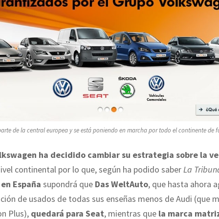
 parte de la central europea y se está poniendo en marcha por todo el continente de 
lkswagen ha decidido cambiar su estrategia sobre la v
nivel continental por lo que, según ha podido saber
La Tribun
,
en España
supondrá que
Das WeltAuto
, que hasta ahora a
ación de usados de todas sus enseñas menos de Audi (que 
on Plus),
quedará para Seat
, mientras que
la marca matri