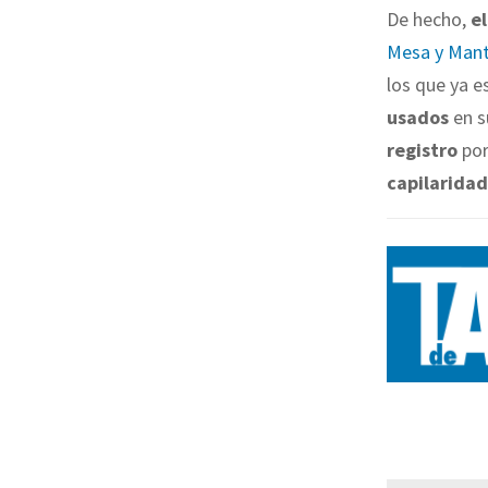
De hecho,
e
Mesa y Mant
los que ya 
usados
en s
registro
por
capilaridad