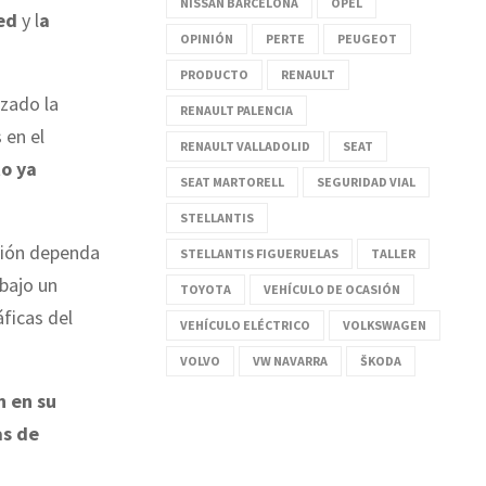
NISSAN BARCELONA
OPEL
ed
y l
a
OPINIÓN
PERTE
PEUGEOT
PRODUCTO
RENAULT
zado la
RENAULT PALENCIA
 en el
RENAULT VALLADOLID
SEAT
to ya
SEAT MARTORELL
SEGURIDAD VIAL
STELLANTIS
ación dependa
STELLANTIS FIGUERUELAS
TALLER
bajo un
TOYOTA
VEHÍCULO DE OCASIÓN
ficas del
VEHÍCULO ELÉCTRICO
VOLKSWAGEN
VOLVO
VW NAVARRA
ŠKODA
n en su
as de