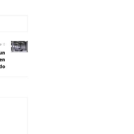
O
 un
ien
do