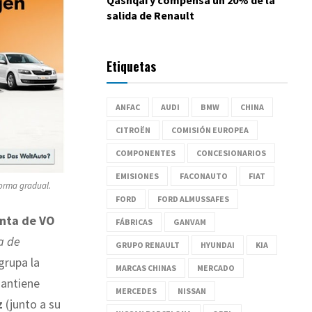
salida de Renault
Etiquetas
ANFAC
AUDI
BMW
CHINA
CITROËN
COMISIÓN EUROPEA
COMPONENTES
CONCESIONARIOS
EMISIONES
FACONAUTO
FIAT
forma gradual.
FORD
FORD ALMUSSAFES
enta de VO
FÁBRICAS
GANVAM
a de
GRUPO RENAULT
HYUNDAI
KIA
grupa la
MARCAS CHINAS
MERCADO
mantiene
MERCEDES
NISSAN
z
(junto a su