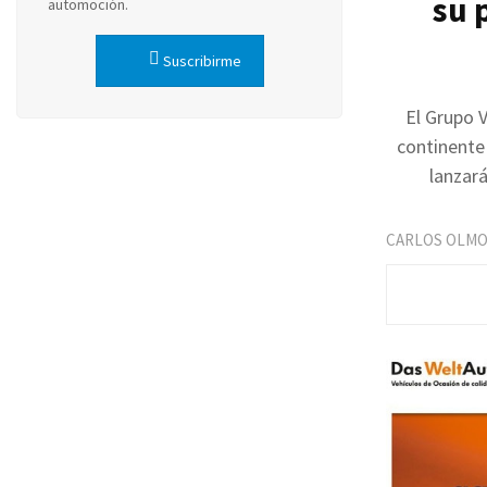
su 
automoción.
Suscribirme
El Grupo 
continente
lanzar
CARLOS OLM