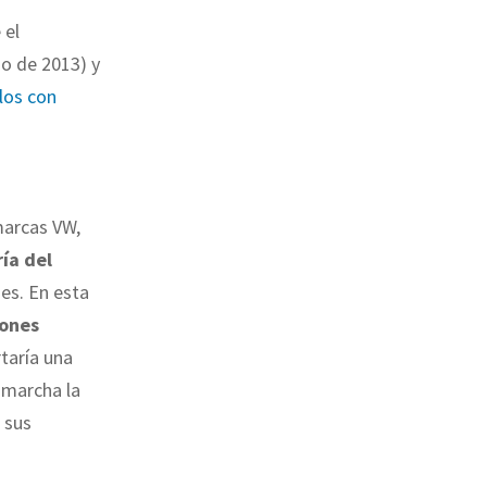
 el
io de 2013) y
los con
marcas VW,
ía del
es. En esta
iones
taría una
 marcha la
 sus