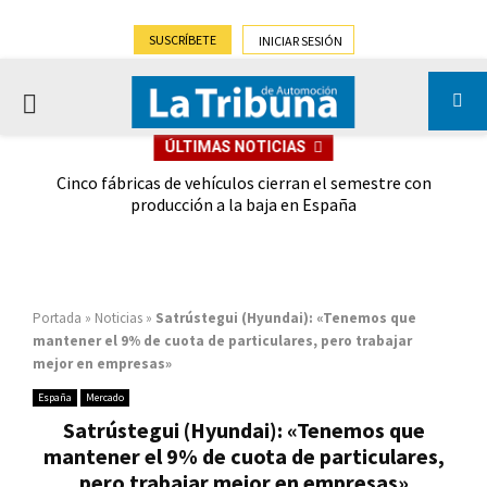
SUSCRÍBETE
INICIAR SESIÓN
PRIMARY
ÚLTIMAS NOTICIAS
MENU
 las
Cinco fábricas de vehículos cierran el semestre con
G
ión
producción a la baja en España
Portada
»
Noticias
»
Satrústegui (Hyundai): «Tenemos que
mantener el 9% de cuota de particulares, pero trabajar
mejor en empresas»
España
Mercado
Satrústegui (Hyundai): «Tenemos que
mantener el 9% de cuota de particulares,
pero trabajar mejor en empresas»