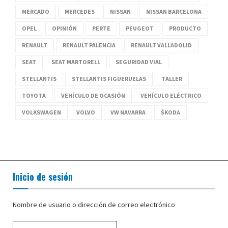
MERCADO
MERCEDES
NISSAN
NISSAN BARCELONA
OPEL
OPINIÓN
PERTE
PEUGEOT
PRODUCTO
RENAULT
RENAULT PALENCIA
RENAULT VALLADOLID
SEAT
SEAT MARTORELL
SEGURIDAD VIAL
STELLANTIS
STELLANTIS FIGUERUELAS
TALLER
TOYOTA
VEHÍCULO DE OCASIÓN
VEHÍCULO ELÉCTRICO
VOLKSWAGEN
VOLVO
VW NAVARRA
ŠKODA
Inicio de sesión
Nombre de usuario o dirección de correo electrónico