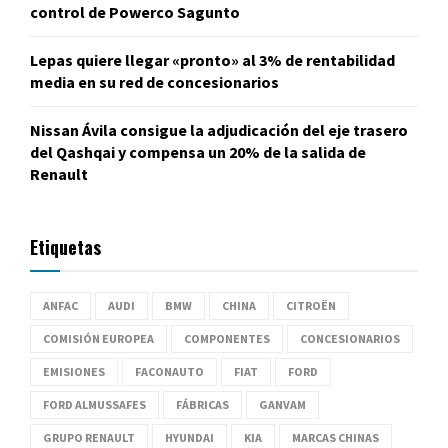
control de Powerco Sagunto
Lepas quiere llegar «pronto» al 3% de rentabilidad
media en su red de concesionarios
Nissan Ávila consigue la adjudicación del eje trasero
del Qashqai y compensa un 20% de la salida de
Renault
Etiquetas
ANFAC
AUDI
BMW
CHINA
CITROËN
COMISIÓN EUROPEA
COMPONENTES
CONCESIONARIOS
EMISIONES
FACONAUTO
FIAT
FORD
FORD ALMUSSAFES
FÁBRICAS
GANVAM
GRUPO RENAULT
HYUNDAI
KIA
MARCAS CHINAS