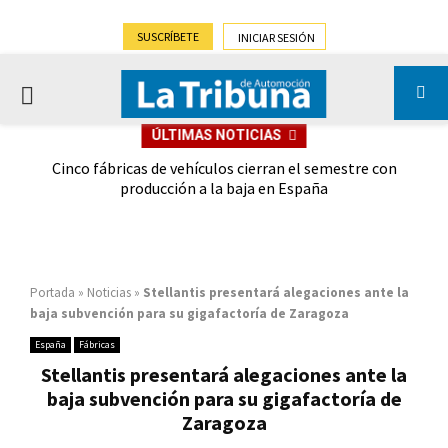
SUSCRÍBETE
INICIAR SESIÓN
PRIMARY
ÚLTIMAS NOTICIAS
MENU
 las
Cinco fábricas de vehículos cierran el semestre con
G
ión
producción a la baja en España
Portada
»
Noticias
»
Stellantis presentará alegaciones ante la
baja subvención para su gigafactoría de Zaragoza
España
Fábricas
Stellantis presentará alegaciones ante la
baja subvención para su gigafactoría de
Zaragoza