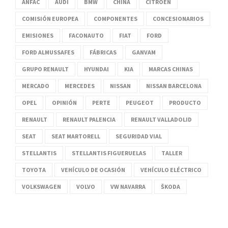
ANFAC
AUDI
BMW
CHINA
CITROËN
COMISIÓN EUROPEA
COMPONENTES
CONCESIONARIOS
EMISIONES
FACONAUTO
FIAT
FORD
FORD ALMUSSAFES
FÁBRICAS
GANVAM
GRUPO RENAULT
HYUNDAI
KIA
MARCAS CHINAS
MERCADO
MERCEDES
NISSAN
NISSAN BARCELONA
OPEL
OPINIÓN
PERTE
PEUGEOT
PRODUCTO
RENAULT
RENAULT PALENCIA
RENAULT VALLADOLID
SEAT
SEAT MARTORELL
SEGURIDAD VIAL
STELLANTIS
STELLANTIS FIGUERUELAS
TALLER
TOYOTA
VEHÍCULO DE OCASIÓN
VEHÍCULO ELÉCTRICO
VOLKSWAGEN
VOLVO
VW NAVARRA
ŠKODA