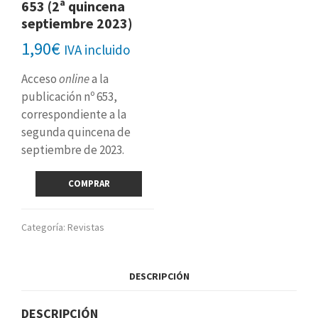
653 (2ª quincena
septiembre 2023)
1,90
€
IVA incluido
Acceso
online
a la
publicación nº 653,
correspondiente a la
segunda quincena de
septiembre de 2023.
Revista
COMPRAR
digital
nº
653
Categoría:
Revistas
(2ª
quincena
septiembre
DESCRIPCIÓN
2023)
cantidad
DESCRIPCIÓN