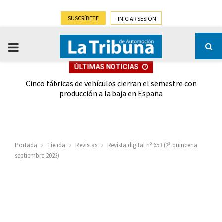
SUSCRÍBETE
INICIAR SESIÓN
PRIMARY
ÚLTIMAS NOTICIAS
MENU
 las
Cinco fábricas de vehículos cierran el semestre con
G
ión
producción a la baja en España
Portada
Tienda
Revistas
Revista digital nº 653 (2ª quincena
septiembre 2023)