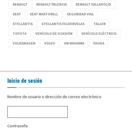
RENAULT
RENAULT PALENCIA
RENAULT VALLADOLID
SEAT
SEAT MARTORELL
SEGURIDAD VIAL
STELLANTIS
STELLANTIS FIGUERUELAS
TALLER
TOYOTA
VEHÍCULO DE OCASIÓN
VEHÍCULO ELÉCTRICO
VOLKSWAGEN
VOLVO
VW NAVARRA
ŠKODA
Inicio de sesión
Nombre de usuario o dirección de correo electrónico
Contraseña