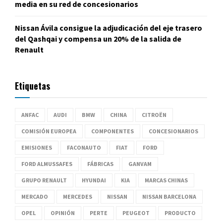
media en su red de concesionarios
Nissan Ávila consigue la adjudicación del eje trasero
del Qashqai y compensa un 20% de la salida de
Renault
Etiquetas
ANFAC
AUDI
BMW
CHINA
CITROËN
COMISIÓN EUROPEA
COMPONENTES
CONCESIONARIOS
EMISIONES
FACONAUTO
FIAT
FORD
FORD ALMUSSAFES
FÁBRICAS
GANVAM
GRUPO RENAULT
HYUNDAI
KIA
MARCAS CHINAS
MERCADO
MERCEDES
NISSAN
NISSAN BARCELONA
OPEL
OPINIÓN
PERTE
PEUGEOT
PRODUCTO