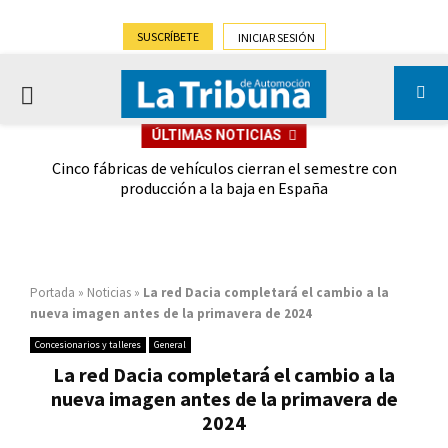
SUSCRÍBETE
INICIAR SESIÓN
PRIMARY
ÚLTIMAS NOTICIAS
MENU
 las
Cinco fábricas de vehículos cierran el semestre con
G
ión
producción a la baja en España
Portada
»
Noticias
»
La red Dacia completará el cambio a la
nueva imagen antes de la primavera de 2024
Concesionarios y talleres
General
La red Dacia completará el cambio a la
nueva imagen antes de la primavera de
2024