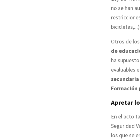
no se han a
restriccione
bicicletas,...)
Otros de los
de educació
ha supuest
evaluables e
secundaria 
Formación
Apretar lo
En el acto t
Seguridad Vi
los que se e