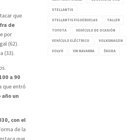
STELLANTIS
tacar que
STELLANTIS FIGUERUELAS
TALLER
fra de
TOYOTA
VEHÍCULO DE OCASIÓN
se por
VEHÍCULO ELÉCTRICO
VOLKSWAGEN
gal (62).
VOLVO
VW NAVARRA
ŠKODA
a (33).
os.
100 a 90
a que entró
o año un
30, con el
eforma de la
destaca que