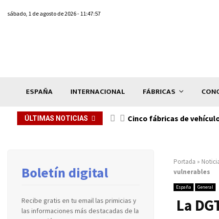
sábado, 1 de agosto de 2026 - 11:47:57
ESPAÑA
INTERNACIONAL
FÁBRICAS
CONC
n de...
Cinco fábricas de vehícul
ÚLTIMAS NOTICIAS
Portada
»
Notici
Boletín digital
vulnerables
España
General
La DGT
Recibe gratis en tu email las primicias y
las informaciones más destacadas de la