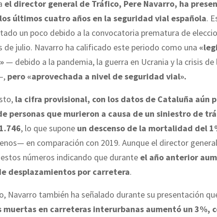
a
el director general de Tráfico, Pere Navarro, ha prese
los últimos cuatro años en la seguridad vial española
. 
tado un poco debido a la convocatoria prematura de eleccio
 de julio. Navarro ha calificado este periodo como una
«leg
»
— debido a la pandemia, la guerra en Ucrania y la crisis de 
—,
pero «aprovechada a nivel de seguridad vial».
sto,
la cifra provisional, con los datos de Cataluña aún 
de personas que murieron a causa de un siniestro de trá
 1.746
, lo que supone
un descenso de la mortalidad del 
menos— en comparación con 2019. Aunque el director general
 estos números indicando que durante
el año anterior au
de desplazamientos por carretera
.
do, Navarro también ha señalado durante su presentación qu
 muertas en carreteras interurbanas aumentó un 3%, c