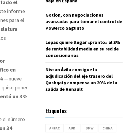
baja en España
ntado el
Este informe
Gotion, con negociaciones
nes para el
avanzadas para tomar el control de
Powerco Sagunto
islatura
los
Lepas quiere llegar «pronto» al 3%
de rentabilidad media en su red de
concesionarios
por
fico en
Nissan Ávila consigue la
adjudicación del eje trasero del
1%
—nueve
Qashqai y compensa un 20% de la
 quiso poner
salida de Renault
mentó un 3%
Etiquetas
e el número
on 34
ANFAC
AUDI
BMW
CHINA