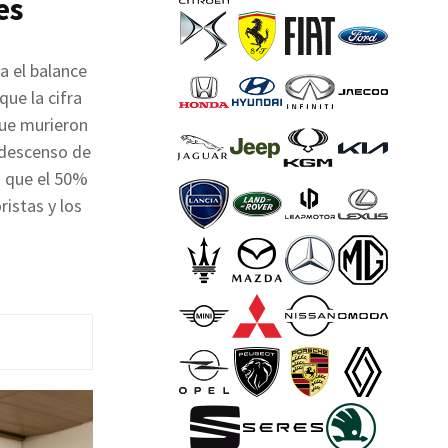
es
a el balance
que la cifra
que murieron
n descenso de
o que el 50%
ristas y los