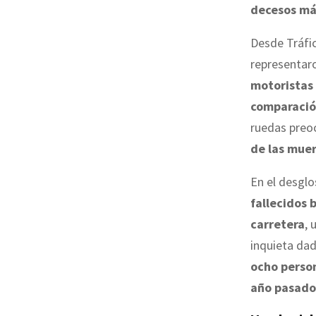
decesos más
Desde Tráfic
representaro
motoristas 
comparació
ruedas preo
de las mue
En el desglo
fallecidos 
carretera
, 
inquieta dad
ocho person
año pasado