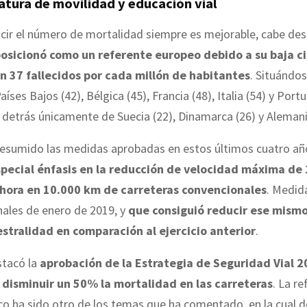
atura de movilidad y educación vial
cir el número de mortalidad siempre es mejorable, cabe des
osicionó como un referente europeo debido a su baja ci
n 37 fallecidos por cada millón de habitantes
. Situándo
íses Bajos (42), Bélgica (45), Francia (48), Italia (54) y Portu
detrás únicamente de Suecia (22), Dinamarca (26) y Alemani
resumido las medidas aprobadas en estos últimos cuatro añ
pecial énfasis en la reducción de velocidad máxima de 
 hora en 10.000 km de carreteras convencionales
. Medid
inales de enero de 2019, y
que consiguió reducir ese mism
estralidad en comparación al ejercicio anterior
.
tacó la
aprobación de la Estrategia de Seguridad Vial 20
 disminuir un 50% la mortalidad en las carreteras
. La r
co ha sido otro de los temas que ha comentado, en la cual 