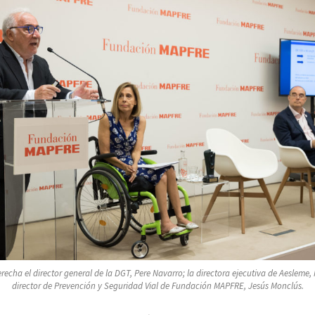
recha el director general de la DGT, Pere Navarro; la directora ejecutiva de Aesleme, 
director de Prevención y Seguridad Vial de Fundación MAPFRE, Jesús Monclús.