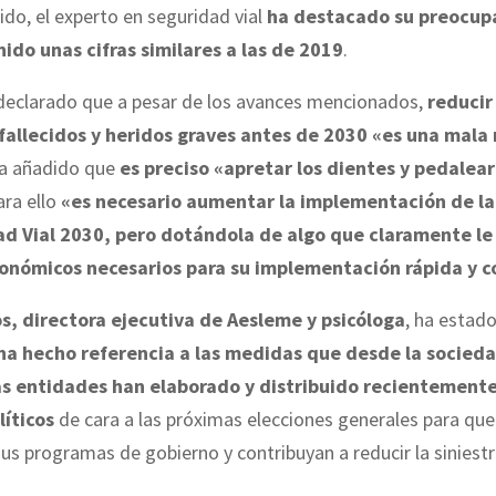
ido, el experto en seguridad vial
ha destacado su preocup
ido unas cifras similares a las de 2019
.
declarado que a pesar de los avances mencionados,
reducir
allecidos y heridos graves antes de 2030 «es una mala 
a añadido que
es preciso «apretar los dientes y pedalea
ara ello
«es necesario aumentar la implementación de la
d Vial 2030, pero dotándola de algo que claramente le f
conómicos necesarios para su implementación rápida y 
s, directora ejecutiva de Aesleme y psicóloga
, ha estad
ha hecho referencia a las medidas que desde la sociedad
as entidades han elaborado y distribuido recientemente
líticos
de cara a las próximas elecciones generales para que
sus programas de gobierno y contribuyan a reducir la siniestra