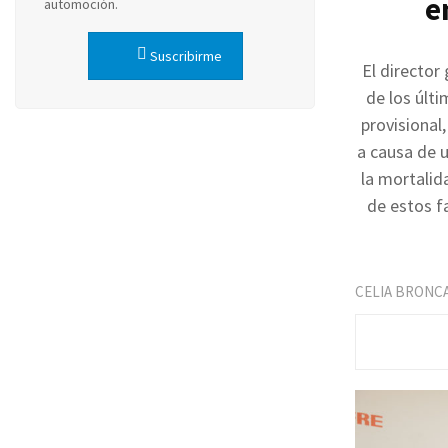
e
automoción.
Suscribirme
El director
de los últi
provisional
a causa de u
la mortalid
de estos fa
CELIA BRONC