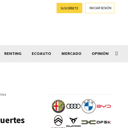
INICIAR SESIÓN
SUSCRÍBETE
RENTING
ECOAUTO
MERCADO
OPINIÓN
Goti
rios
muertes