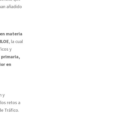
han añadido
 en materia
OMLOE
, la cual
icos y
 primaria,
ior en
n y
los retos a
de Tráfico.