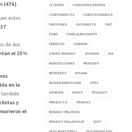
% (476)
.
CITROËN
COMISIÓN EUROPEA
COMPONENTES
CONCESIONARIOS
pues estos
EMISIONES
FACONAUTO
FIAT
437
FORD
FORD ALMUSSAFES
tos de dos
FÁBRICAS
GANVAM
ntan el 25%
GRUPO RENAULT
HYUNDAI
KIA
MARCAS CHINAS
MERCADO
MERCEDES
NISSAN
ones
NISSAN BARCELONA
OPEL
ida en la
OPINIÓN
PERTE
PEUGEOT
 también
clistas y
PRODUCTO
RENAULT
murieron el
RENAULT PALENCIA
RENAULT VALLADOLID
SEAT
SEAT MARTORELL
SEGURIDAD VIAL