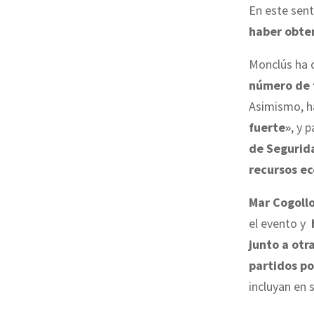
En este sent
haber obten
Monclús ha 
número de f
Asimismo, h
fuerte»
, y p
de Segurida
recursos e
Mar Cogollo
el evento y
junto a otr
partidos po
incluyan en 