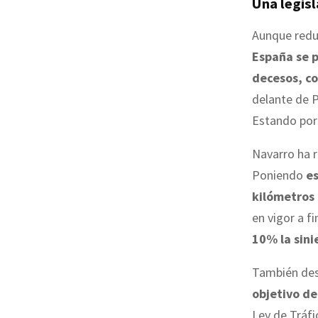
Una legisl
Aunque redu
España se p
decesos, co
delante de Pa
Estando por 
Navarro ha 
Poniendo
es
kilómetros
en vigor a f
10% la sini
También des
objetivo de
Ley de Tráfi