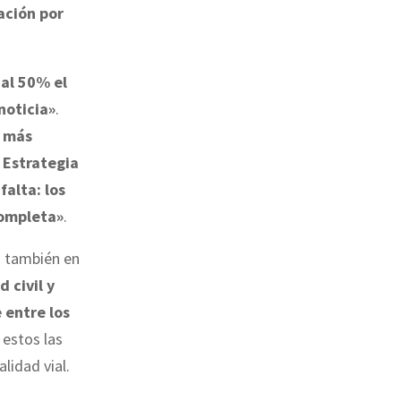
ación por
 al 50% el
noticia»
.
r más
 Estrategia
alta: los
completa»
.
o también en
 civil y
 entre los
 estos las
lidad vial.