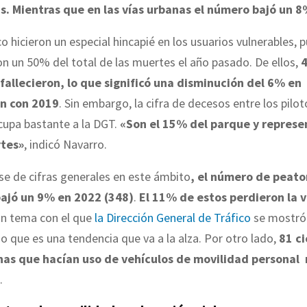
. Mientras que en las vías urbanas el número bajó un 8
o hicieron un especial hincapié en los usuarios vulnerables, 
n un 50% del total de las muertes el año pasado. De ellos,
fallecieron, lo que significó una disminución del 6% en
n con 2019
. Sin embargo, la cifra de decesos entre los pilo
cupa bastante a la DGT.
«Son el 15% del parque y represe
rtes»
, indicó Navarro.
se de cifras generales en este ámbito
, el número de peat
bajó un 9% en 2022 (348)
.
El 11% de estos perdieron la v
un tema con el que
la Dirección General de Tráfico
se mostró
o que es una tendencia que va a la alza. Por otro lado,
81 ci
as que hacían uso de vehículos de movilidad personal 
.