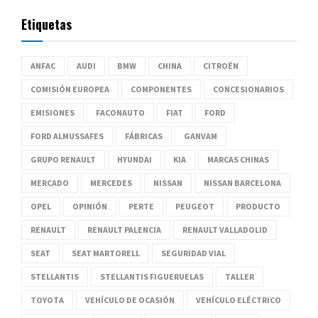
Etiquetas
ANFAC
AUDI
BMW
CHINA
CITROËN
COMISIÓN EUROPEA
COMPONENTES
CONCESIONARIOS
EMISIONES
FACONAUTO
FIAT
FORD
FORD ALMUSSAFES
FÁBRICAS
GANVAM
GRUPO RENAULT
HYUNDAI
KIA
MARCAS CHINAS
MERCADO
MERCEDES
NISSAN
NISSAN BARCELONA
OPEL
OPINIÓN
PERTE
PEUGEOT
PRODUCTO
RENAULT
RENAULT PALENCIA
RENAULT VALLADOLID
SEAT
SEAT MARTORELL
SEGURIDAD VIAL
STELLANTIS
STELLANTIS FIGUERUELAS
TALLER
TOYOTA
VEHÍCULO DE OCASIÓN
VEHÍCULO ELÉCTRICO