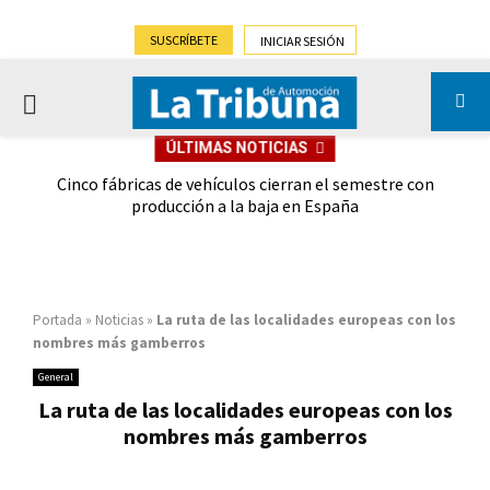
SUSCRÍBETE
INICIAR SESIÓN
PRIMARY
ÚLTIMAS NOTICIAS
MENU
 las
Cinco fábricas de vehículos cierran el semestre con
G
ión
producción a la baja en España
Portada
»
Noticias
»
La ruta de las localidades europeas con los
nombres más gamberros
General
La ruta de las localidades europeas con los
nombres más gamberros