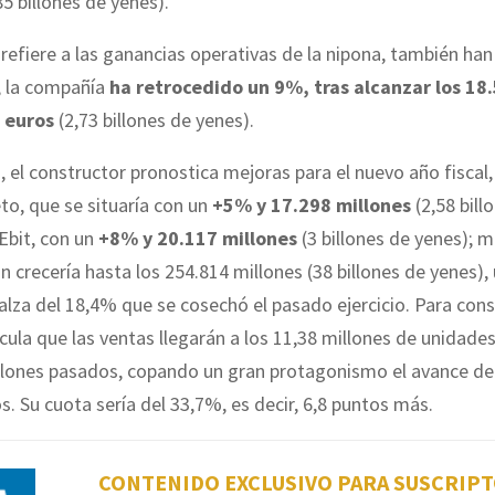
85 billones de yenes).
 refiere a las ganancias operativas de la nipona, también ha
, la compañía
ha retrocedido un 9%, tras alcanzar los 18
 euros
(2,73 billones de yenes).
 el constructor pronostica mejoras para el nuevo año fiscal,
to, que se situaría con un
+5% y 17.298 millones
(2,58 bill
Ebit, con un
+8% y 20.117 millones
(3 billones de yenes); 
ón crecería hasta los 254.814 millones (38 billones de yenes),
 alza del 18,4% que se cosechó el pasado ejercicio. Para con
alcula que las ventas llegarán a los 11,38 millones de unidades
illones pasados, copando un gran protagonismo el avance de
os. Su cuota sería del 33,7%, es decir, 6,8 puntos más.
CONTENIDO EXCLUSIVO PARA SUSCRIP