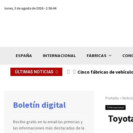
lunes, 3 de agosto de 2026 - 2:56:44
ESPAÑA
INTERNACIONAL
FÁBRICAS
CONC
n de...
Cinco fábricas de vehícul
ÚLTIMAS NOTICIAS
Portada
»
Notici
Boletín digital
Internacional
Toyota
Recibe gratis en tu email las primicias y
las informaciones más destacadas de la