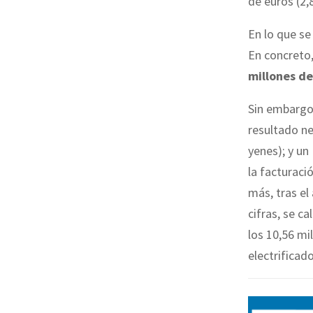
de euros (2,
En lo que se
En concreto
millones de
Sin embargo,
resultado ne
yenes); y un 
la facturaci
más, tras el
cifras, se c
los 10,56 m
electrificad