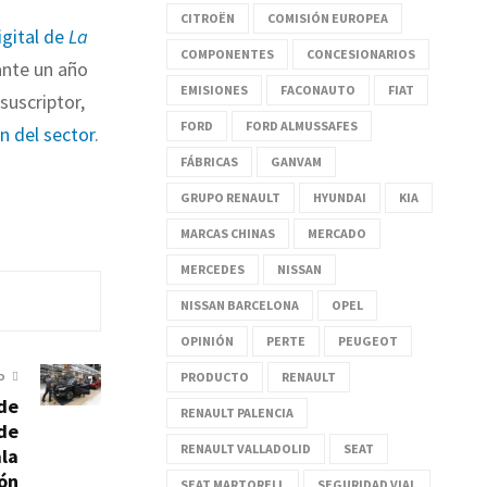
CITROËN
COMISIÓN EUROPEA
igital de
La
COMPONENTES
CONCESIONARIOS
nte un año
EMISIONES
FACONAUTO
FIAT
suscriptor,
FORD
FORD ALMUSSAFES
ón del sector
.
FÁBRICAS
GANVAM
GRUPO RENAULT
HYUNDAI
KIA
MARCAS CHINAS
MERCADO
MERCEDES
NISSAN
NISSAN BARCELONA
OPEL
OPINIÓN
PERTE
PEUGEOT
PRODUCTO
RENAULT
O
 de
RENAULT PALENCIA
de
RENAULT VALLADOLID
SEAT
la
ión
SEAT MARTORELL
SEGURIDAD VIAL