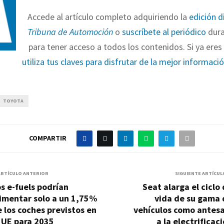
Accede al artículo completo adquiriendo la
edición d
Tribuna de Automoción
o
suscríbete al periódico
dura
para tener acceso a todos los contenidos. Si ya eres 
utiliza tus claves para disfrutar de la mejor informaci
TOYOTA
COMPARTIR
ARTÍCULO ANTERIOR
SIGUIENTE ARTÍCUL
s e-fuels podrían
Seat alarga el ciclo
imentar solo a un 1,75%
vida de su gama 
 los coches previstos en
vehículos como antesa
 UE para 2035
a la electrificac