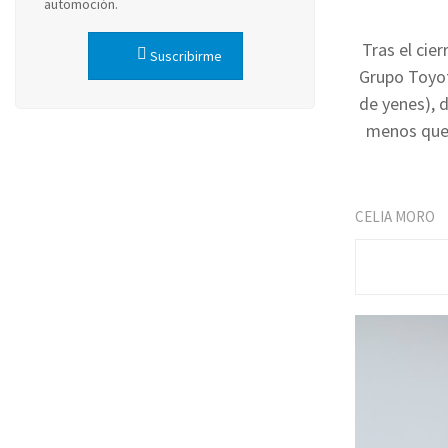
automoción.
Tras el cie
Suscribirme
Grupo Toyot
de yenes), d
menos que 
CELIA MORO