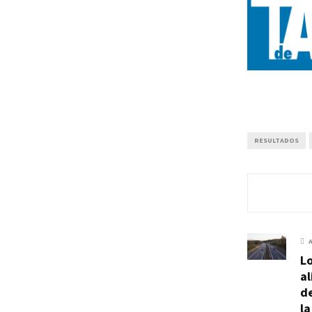
RESULTADOS
Lo
al
de
la