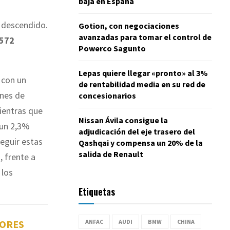
baja en España
n descendido.
Gotion, con negociaciones
avanzadas para tomar el control de
.572
Powerco Sagunto
Lepas quiere llegar «pronto» al 3%
 con un
de rentabilidad media en su red de
ones de
concesionarios
mientras que
Nissan Ávila consigue la
 un 2,3%
adjudicación del eje trasero del
seguir estas
Qashqai y compensa un 20% de la
salida de Renault
, frente a
 los
Etiquetas
ANFAC
AUDI
BMW
CHINA
TORES