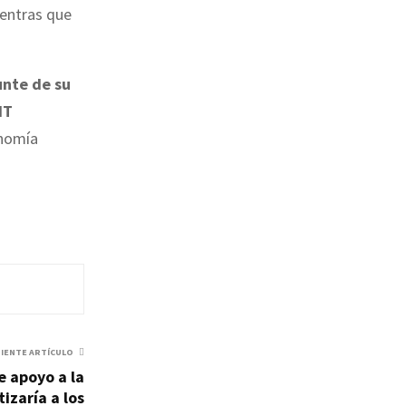
ientras que
unte de su
IT
onomía
UIENTE ARTÍCULO
e apoyo a la
izaría a los