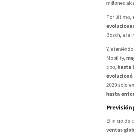
millones alc
Por último,
evoluciona
Bosch, a la 
Y, ateniéndo
Mobility,
me
tipo,
hasta 
evolucionó
2029 solo e
hasta ento
Previsión 
El inicio de
ventas glo