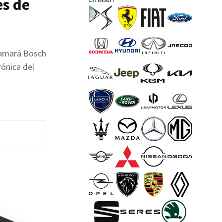
es de
lamará Bosch
rónica del