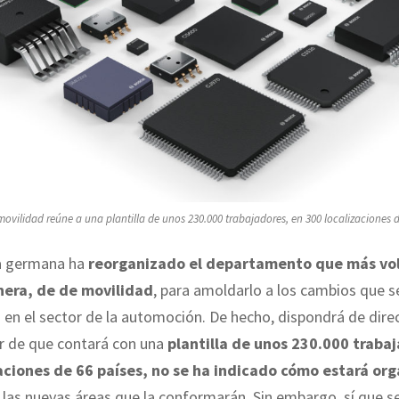
movilidad reúne a una plantilla de unos 230.000 trabajadores, en 300 localizaciones d
a germana ha
reorganizado el departamento que más v
nera, de de movilidad
, para amoldarlo a los cambios que s
en el sector de la automoción. De hecho, dispondrá de direc
ar de que contará con una
plantilla de unos 230.000 traba
aciones de 66 países, no se ha indicado cómo estará or
 las nuevas áreas que la conformarán. Sin embargo, sí que s