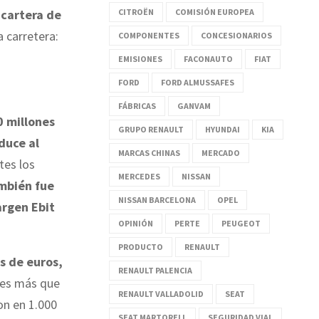
CITROËN
COMISIÓN EUROPEA
cartera de
a carretera:
COMPONENTES
CONCESIONARIOS
EMISIONES
FACONAUTO
FIAT
FORD
FORD ALMUSSAFES
FÁBRICAS
GANVAM
0 millones
GRUPO RENAULT
HYUNDAI
KIA
duce al
MARCAS CHINAS
MERCADO
tes los
MERCEDES
NISSAN
ambién fue
NISSAN BARCELONA
OPEL
argen Ebit
OPINIÓN
PERTE
PEUGEOT
PRODUCTO
RENAULT
s de euros,
RENAULT PALENCIA
nes más que
RENAULT VALLADOLID
SEAT
on en 1.000
SEAT MARTORELL
SEGURIDAD VIAL