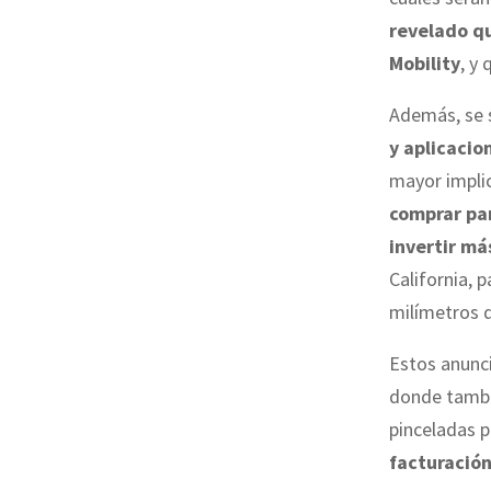
revelado qu
Mobility
, y
Además, se 
y aplicacio
mayor impli
comprar pa
invertir má
California, 
milímetros d
Estos anunci
donde tambi
pinceladas p
facturación