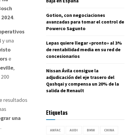
baja en España
Bosch
Gotion, con negociaciones
e 2024
.
avanzadas para tomar el control de
Powerco Sagunto
operativos
l
y una
Lepas quiere llegar «pronto» al 3%
visto
de rentabilidad media en su red de
concesionarios
ors
e
eville
,
Nissan Ávila consigue la
e 200
adjudicación del eje trasero del
Qashqai y compensa un 20% de la
salida de Renault
e resultados
nas
Etiquetas
ograr una
a
.
ANFAC
AUDI
BMW
CHINA