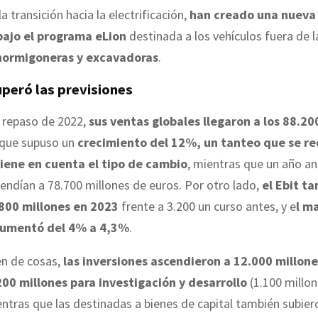
a transición hacia la electrificación,
han creado una nueva 
bajo el programa eLion
destinada a los vehículos fuera de l
 hormigoneras y excavadoras
.
uperó las previsiones
l repaso de 2022,
sus ventas globales llegaron a los 88.20
o que supuso un
crecimiento del 12%, un tanteo que se re
tiene en cuenta el tipo de cambio
, mientras que un año an
endían a 78.700 millones de euros. Por otro lado,
el Ebit t
.800 millones en 2023
frente a 3.200 un curso antes, y e
l m
aumentó del 4% a 4,3%
.
en de cosas,
las inversiones ascendieron a 12.000 millone
00 millones para investigación y desarrollo
(1.100 millo
ntras que las destinadas a bienes de capital también subier