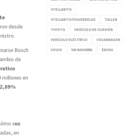
STELLANTIS
te
STELLANTIS FIGUERUELAS
TALLER
aron desde
TOYOTA
VEHÍCULO DE OCASIÓN
nistro.
VEHÍCULO ELÉCTRICO
VOLKSWAGEN
inarse Bosch
VOLVO
VW NAVARRA
ŠKODA
 cambio de
rativo
0 millones en
52,09%
 cómo s
us
jadas, en