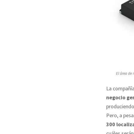
El área de 
La compañí
negocio ge
produciendo 
Pero, a pes
300 localiz
cuáles serán