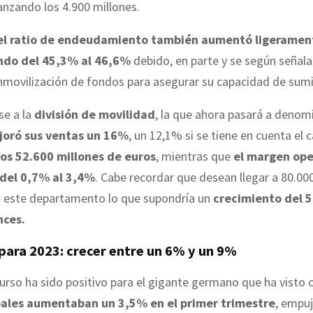
anzando los 4.900 millones.
el ratio de endeudamiento también aumentó ligeramen
ndo del 45,3% al 46,6%
debido, en parte y se según señal
inmovilización de fondos para asegurar su capacidad de sumi
se a la
división de movilidad
, la que ahora pasará a denom
joró sus ventas un 16%
, un 12,1% si se tiene en cuenta el
los 52.600 millones de euros
, mientras que
el margen ope
 del 0,7% al 3,4%
. Cabe recordar que desean llegar a 80.00
n este departamento lo que supondría un
crecimiento del 
nces.
para 2023: crecer entre un 6% y un 9%
 curso ha sido positivo para el gigante germano que ha visto
bales aumentaban un 3,5% en el primer trimestre
, empu