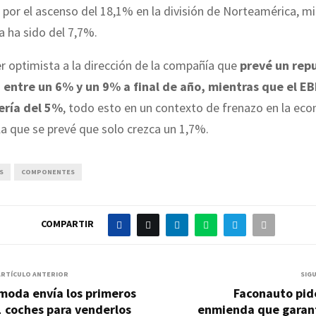
 por el ascenso del 18,1% en la división de Norteamérica, m
a ha sido del 7,7%.
r optimista a la dirección de la compañía que
prevé un rep
 entre un 6% y un 9% a final de año, mientras que el EB
ería del 5%
, todo esto en un contexto de frenazo en la ec
la que se prevé que solo crezca un 1,7%.
S
COMPONENTES
COMPARTIR
ARTÍCULO ANTERIOR
SIG
moda envía los primeros
Faconauto pid
 coches para venderlos
enmienda que garant