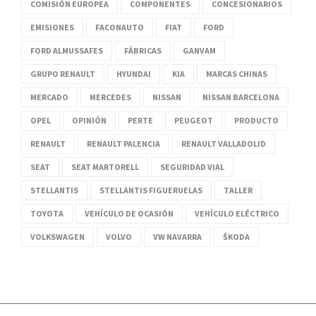
COMISIÓN EUROPEA
COMPONENTES
CONCESIONARIOS
EMISIONES
FACONAUTO
FIAT
FORD
FORD ALMUSSAFES
FÁBRICAS
GANVAM
GRUPO RENAULT
HYUNDAI
KIA
MARCAS CHINAS
MERCADO
MERCEDES
NISSAN
NISSAN BARCELONA
OPEL
OPINIÓN
PERTE
PEUGEOT
PRODUCTO
RENAULT
RENAULT PALENCIA
RENAULT VALLADOLID
SEAT
SEAT MARTORELL
SEGURIDAD VIAL
STELLANTIS
STELLANTIS FIGUERUELAS
TALLER
TOYOTA
VEHÍCULO DE OCASIÓN
VEHÍCULO ELÉCTRICO
VOLKSWAGEN
VOLVO
VW NAVARRA
ŠKODA