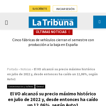
SUSCRÍBETE
INICIAR SESIÓN
PRIMARY
ÚLTIMAS NOTICIAS
MENU
 las
Cinco fábricas de vehículos cierran el semestre con
G
ión
producción a la baja en España
Portada
»
Noticias
»
El VO alcanzó su precio máximo histórico
en julio de 2022 y, desde entonces ha caído un 12,06%, según
Auto1
Concesionarios y talleres
General
El VO alcanzó su precio máximo histórico
en julio de 2022 y, desde entonces ha caído
un 12,06%, según Auto1