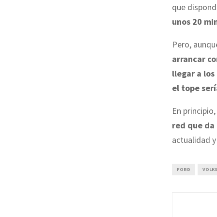
que dispond
unos 20 mi
Pero, aunq
arrancar co
llegar a los
el tope ser
En principio
red que da
actualidad y
FORD
VOLK