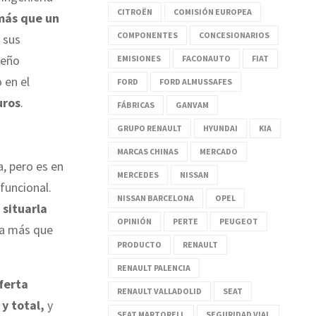
CITROËN
COMISIÓN EUROPEA
más que un
COMPONENTES
CONCESIONARIOS
 sus
seño
EMISIONES
FACONAUTO
FIAT
 en el
FORD
FORD ALMUSSAFES
uros
.
FÁBRICAS
GANVAM
GRUPO RENAULT
HYUNDAI
KIA
MARCAS CHINAS
MERCADO
a, pero es en
MERCEDES
NISSAN
funcional.
NISSAN BARCELONA
OPEL
 situarla
OPINIÓN
PERTE
PEUGEOT
na más que
PRODUCTO
RENAULT
RENAULT PALENCIA
ferta
RENAULT VALLADOLID
SEAT
 y total,
y
SEAT MARTORELL
SEGURIDAD VIAL