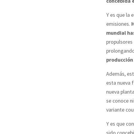
concebida 
Y es que la 
emisiones.
H
mundial has
propulsores 
prolongando 
producción
Además, est
esta nueva f
nueva plant
se conoce ni
variante cou
Y es que con
sido concebi