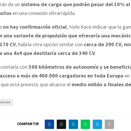
rán de un
sistema de carga que podrán pasar del 10% a
nutos
en una conexión ultrarrápida.
ue
no hay confirmación oficial
, todo hace indicar que la g
n una variante de propulsión que ofrecería una mecáni
 170 CV
, habría otra opción similar con
cerca de 290 CV, mi
ía una 4x4 que destilaría cerca de 340 CV
.
, contaría con
500 kilómetros de autonomía y se benefici
 acceso a más de 400.000 cargadores en toda Europa
en 
 que está previsto que alcance el
medio millón a finales d
SWAGEN
COMPARTIR