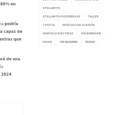
l 80% en
STELLANTIS
STELLANTIS FIGUERUELAS
TALLER
ama
podría
TOYOTA
VEHÍCULO DE OCASIÓN
ca capaz de
VEHÍCULO ELÉCTRICO
VOLKSWAGEN
entras que
VOLVO
VW NAVARRA
ŠKODA
ará de una
la
e 2024
.