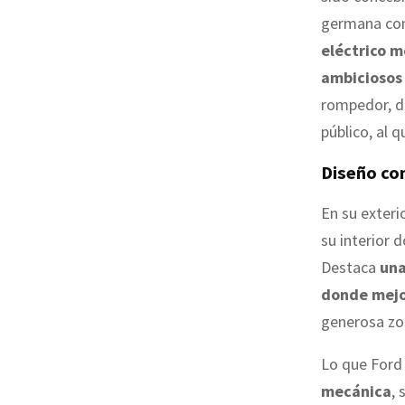
germana con 
eléctrico 
ambiciosos 
rompedor, d
público, al 
Diseño co
En su exteri
su interior 
Destaca
una
donde mejo
generosa zo
Lo que Ford
mecánica
,