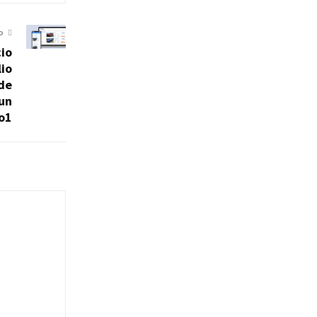
O
cio
lio
de
un
o1