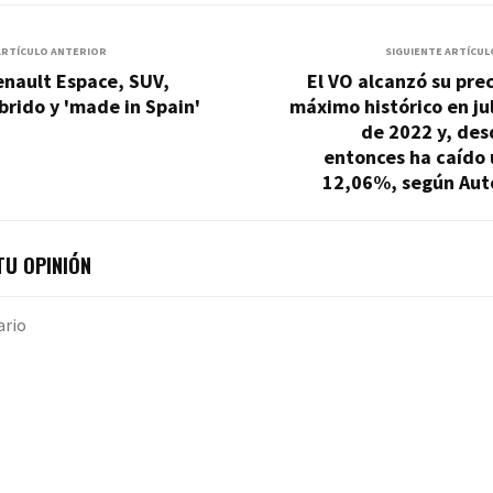
ARTÍCULO ANTERIOR
SIGUIENTE ARTÍCUL
enault Espace, SUV,
El VO alcanzó su pre
brido y 'made in Spain'
máximo histórico en ju
de 2022 y, des
entonces ha caído 
12,06%, según Aut
U OPINIÓN