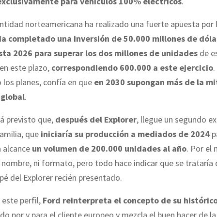
exclusivamente para vehículos 100% eléctricos
.
entidad norteamericana ha realizado una fuerte apuesta por 
a completado una inversión de 50.000 millones de dólar
ta 2026 para superar los dos millones de unidades
de es
en este plazo,
correspondiendo 600.000 a este ejercicio
.
los planes, confía en que
en 2030 supongan más de la mi
 global
.
á previsto que,
después del Explorer
, llegue un segundo e
amilia, que
iniciaría su producción a mediados de 2024
p
a alcance
un volumen de 200.000 unidades al año
. Por e
 nombre, ni formato, pero todo hace indicar que se trataría
pé del Explorer recién presentado.
 este perfil,
Ford reinterpreta el concepto de su históric
do por y para el cliente europeo y mezcla el buen hacer de la