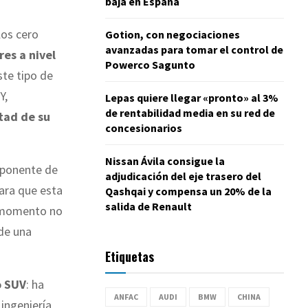
baja en España
los cero
Gotion, con negociaciones
avanzadas para tomar el control de
es a nivel
Powerco Sagunto
te tipo de
 Y,
Lepas quiere llegar «pronto» al 3%
de rentabilidad media en su red de
tad de su
concesionarios
Nissan Ávila consigue la
xponente de
adjudicación del eje trasero del
ara que esta
Qashqai y compensa un 20% de la
salida de Renault
l momento no
 de una
Etiquetas
o SUV
: ha
ANFAC
AUDI
BMW
CHINA
 ingeniería