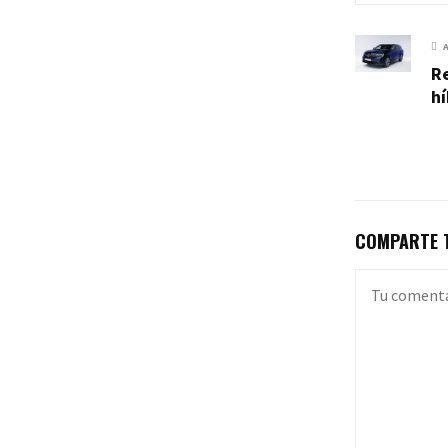
R
hí
COMPARTE T