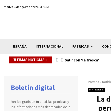
martes, 4 de agosto de 2026 - 3:24:51
ESPAÑA
INTERNACIONAL
FÁBRICAS
CONC
Salir con 'la fresca'
ÚLTIMAS NOTICIAS
Portada
»
Notici
Boletín digital
Internacional
La d
Recibe gratis en tu email las primicias y
per
las informaciones más destacadas de la