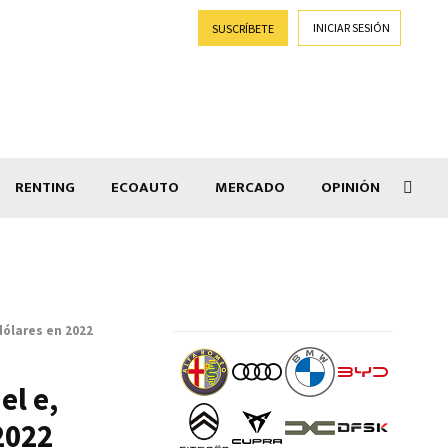
INICIAR SESIÓN
SUSCRÍBETE
RENTING
ECOAUTO
MERCADO
OPINIÓN
Car
dólares en 2022
el e,
2022