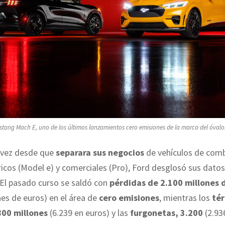
tang Mach E, uno de los últimos lanzamientos cero emisiones de la marca del óvalo
 vez desde que
separara sus negocios
de vehículos de com
tricos (Model e) y comerciales (Pro), Ford desglosó sus datos
 El pasado curso se saldó con
pérdidas de 2.100 millones 
nes de euros) en el área de
cero emisiones
, mientras los
té
800 millones
(6.239 en euros) y las
furgonetas, 3.200
(2.93