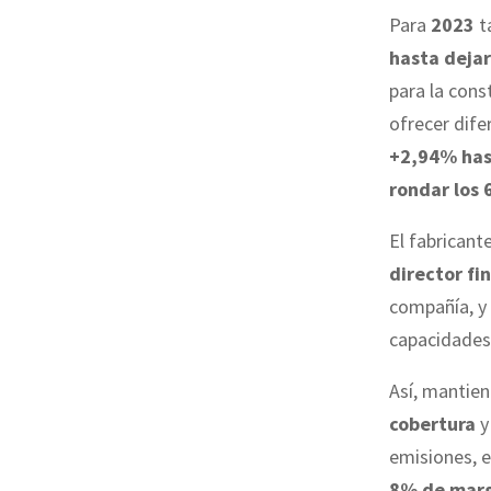
Para
2023
t
hasta dejar
para la con
ofrecer dife
+2,94% hast
rondar los 
El fabricant
director fi
compañía, y
capacidades
Así, mantie
cobertura
y
emisiones, e
8% de marg