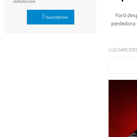
automoción.
Ford desg
Suscribirme
perdedora: 
LUZ GANCED