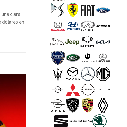
 una clara
e dólares en