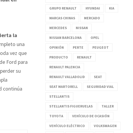
GRUPO RENAULT
HYUNDAI
KIA
MARCAS CHINAS
MERCADO
MERCEDES
NISSAN
ierta la
NISSAN BARCELONA
OPEL
completo una
OPINIÓN
PERTE
PEUGEOT
toda vez que
PRODUCTO
RENAULT
 de Ford para
RENAULT PALENCIA
 perder su
RENAULT VALLADOLID
SEAT
mpla
SEAT MARTORELL
SEGURIDAD VIAL
d continúa
STELLANTIS
STELLANTIS FIGUERUELAS
TALLER
TOYOTA
VEHÍCULO DE OCASIÓN
VEHÍCULO ELÉCTRICO
VOLKSWAGEN