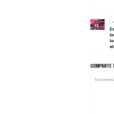
E
lo
l
el
COMPARTE T