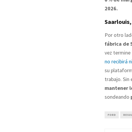
2026.
Saarlouis,
Por otro lad
fábrica de 
vez termine 
no recibirá 
su plataform
trabajo. Si
mantener lo
sondeando
FORD
RESU