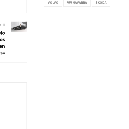
VOLVO
VW NAVARRA
ŠKODA
O
No
os
en
s»