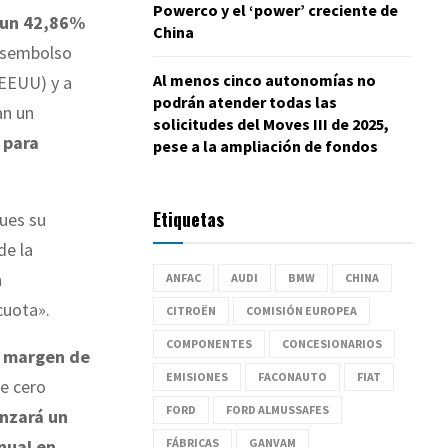
Powerco y el ‘power’ creciente de
 un 42,86%
China
desembolso
Al menos cinco autonomías no
 EEUU) y a
podrán atender todas las
n un
solicitudes del Moves III de 2025,
 para
pese a la ampliación de fondos
Etiquetas
pues su
de la
n
ANFAC
AUDI
BMW
CHINA
cuota».
CITROËN
COMISIÓN EUROPEA
COMPONENTES
CONCESIONARIOS
u margen de
EMISIONES
FACONAUTO
FIAT
e cero
FORD
FORD ALMUSSAFES
nzará un
FÁBRICAS
GANVAM
nual en