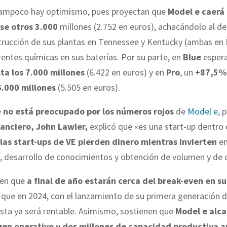
ampoco hay optimismo, pues proyectan que
Model e caerá
se otros 3.000
millones (2.752 en euros), achacándolo al 
strucción de sus plantas en Tennessee y Kentucky (ambas en
rentes químicas en sus baterías. Por su parte, en
Blue
espera
a los 7.000 millones
(6.422 en euros) y en
Pro
, un
+87,5%
6.000 millones
(5.505 en euros).
e
no está preocupado por los números rojos
de
Model e
, 
nanciero, John Lawler,
explicó que «es una start-up dentro 
las start-ups de VE pierden dinero
mientras invierten
e
, desarrollo de conocimientos y obtención de volumen y de 
nen que
a final de año estarán cerca del break-even en s
 que en 2024, con el lanzamiento de su primera generación d
sta ya será rentable. Asimismo, sostienen que
Model e alca
en operativo
y dos millones de capacidad productiva a