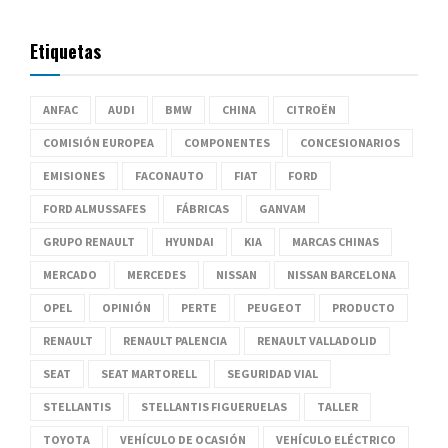
Etiquetas
ANFAC
AUDI
BMW
CHINA
CITROËN
COMISIÓN EUROPEA
COMPONENTES
CONCESIONARIOS
EMISIONES
FACONAUTO
FIAT
FORD
FORD ALMUSSAFES
FÁBRICAS
GANVAM
GRUPO RENAULT
HYUNDAI
KIA
MARCAS CHINAS
MERCADO
MERCEDES
NISSAN
NISSAN BARCELONA
OPEL
OPINIÓN
PERTE
PEUGEOT
PRODUCTO
RENAULT
RENAULT PALENCIA
RENAULT VALLADOLID
SEAT
SEAT MARTORELL
SEGURIDAD VIAL
STELLANTIS
STELLANTIS FIGUERUELAS
TALLER
TOYOTA
VEHÍCULO DE OCASIÓN
VEHÍCULO ELÉCTRICO