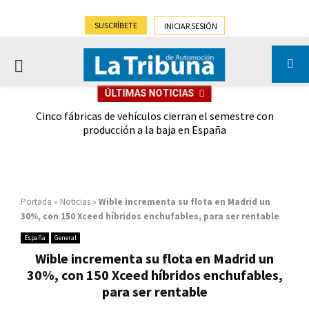
SUSCRÍBETE
INICIAR SESIÓN
PRIMARY
ÚLTIMAS NOTICIAS
MENU
 las
Cinco fábricas de vehículos cierran el semestre con
G
ión
producción a la baja en España
Portada
»
Noticias
»
Wible incrementa su flota en Madrid un
30%, con 150 Xceed híbridos enchufables, para ser rentable
España
General
Wible incrementa su flota en Madrid un
30%, con 150 Xceed híbridos enchufables,
para ser rentable