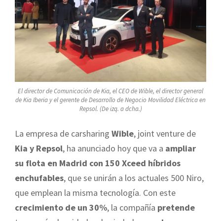
El director de Comunicación de Kia, el CEO de Wible, el director general
de Kia Iberia y el gerente de Desarrollo de Negocio Movilidad Eléctrica en
Repsol. (De izq. a dcha.)
La empresa de carsharing
Wible
, joint venture de
Kia y Repsol
, ha anunciado hoy que va a
ampliar
su flota en Madrid con 150 Xceed híbridos
enchufables
, que se unirán a los actuales 500 Niro,
que emplean la misma tecnología. Con este
crecimiento de un 30%
, la compañía
pretende