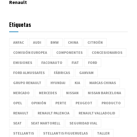
Renault
Etiquetas
ANFAC
AUDI
BMW
CHINA
CITROËN
COMISIÓN EUROPEA
COMPONENTES
CONCESIONARIOS
EMISIONES
FACONAUTO
FIAT
FORD
FORD ALMUSSAFES
FÁBRICAS
GANVAM
GRUPO RENAULT
HYUNDAI
KIA
MARCAS CHINAS
MERCADO
MERCEDES
NISSAN
NISSAN BARCELONA
OPEL
OPINIÓN
PERTE
PEUGEOT
PRODUCTO
RENAULT
RENAULT PALENCIA
RENAULT VALLADOLID
SEAT
SEAT MARTORELL
SEGURIDAD VIAL
STELLANTIS
STELLANTIS FIGUERUELAS
TALLER