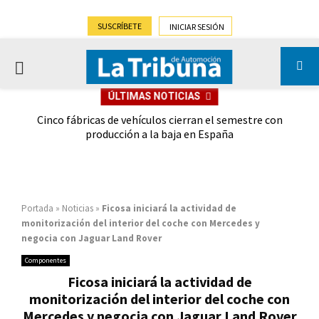
SUSCRÍBETE
INICIAR SESIÓN
PRIMARY
ÚLTIMAS NOTICIAS
MENU
 las
Cinco fábricas de vehículos cierran el semestre con
G
ión
producción a la baja en España
Portada
»
Noticias
»
Ficosa iniciará la actividad de
monitorización del interior del coche con Mercedes y
negocia con Jaguar Land Rover
Componentes
Ficosa iniciará la actividad de
monitorización del interior del coche con
Mercedes y negocia con Jaguar Land Rover