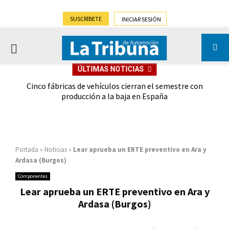
SUSCRÍBETE
INICIAR SESIÓN
PRIMARY
ÚLTIMAS NOTICIAS
MENU
 las
Cinco fábricas de vehículos cierran el semestre con
G
ión
producción a la baja en España
Portada
»
Noticias
»
Lear aprueba un ERTE preventivo en Ara y
Ardasa (Burgos)
Componentes
Lear aprueba un ERTE preventivo en Ara y
Ardasa (Burgos)