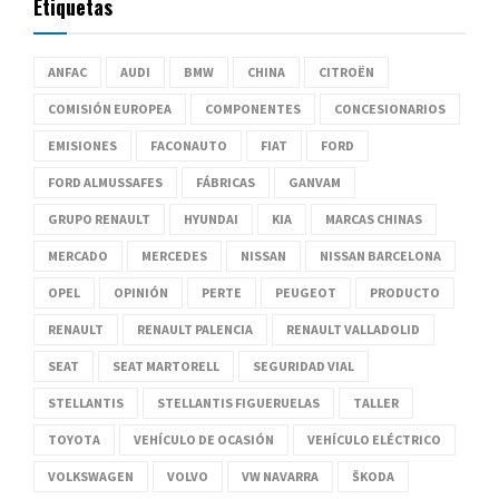
Etiquetas
ANFAC
AUDI
BMW
CHINA
CITROËN
COMISIÓN EUROPEA
COMPONENTES
CONCESIONARIOS
EMISIONES
FACONAUTO
FIAT
FORD
FORD ALMUSSAFES
FÁBRICAS
GANVAM
GRUPO RENAULT
HYUNDAI
KIA
MARCAS CHINAS
MERCADO
MERCEDES
NISSAN
NISSAN BARCELONA
OPEL
OPINIÓN
PERTE
PEUGEOT
PRODUCTO
RENAULT
RENAULT PALENCIA
RENAULT VALLADOLID
SEAT
SEAT MARTORELL
SEGURIDAD VIAL
STELLANTIS
STELLANTIS FIGUERUELAS
TALLER
TOYOTA
VEHÍCULO DE OCASIÓN
VEHÍCULO ELÉCTRICO
VOLKSWAGEN
VOLVO
VW NAVARRA
ŠKODA