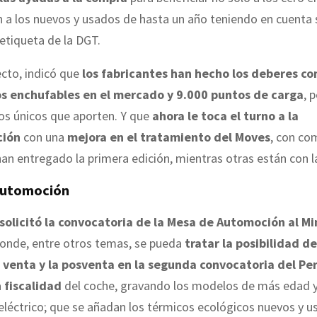
 a los nuevos y usados de hasta un año teniendo en cuenta 
etiqueta de la DGT.
cto, indicó que
los fabricantes han hecho los deberes co
s enchufables en el mercado y 9.000 puntos de carga
, 
os únicos que aporten. Y que
ahora le toca el turno a la
ción
con una
mejora en el tratamiento del Moves
, con co
an entregado la primera edición, mientras otras están con la
Automoción
solicitó la convocatoria de la Mesa de Automoción al Mi
donde, entre otros temas, se pueda
tratar la posibilidad d
a venta y la posventa en la segunda convocatoria del Pe
a
fiscalidad
del coche, gravando los modelos de más edad y
 eléctrico; que se añadan los térmicos ecológicos nuevos y u