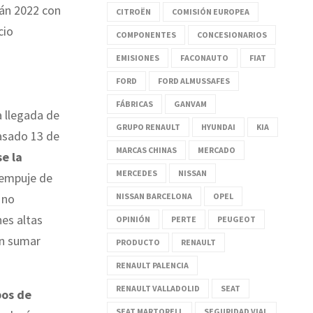
rán 2022 con
CITROËN
COMISIÓN EUROPEA
cio
COMPONENTES
CONCESIONARIOS
EMISIONES
FACONAUTO
FIAT
FORD
FORD ALMUSSAFES
FÁBRICAS
GANVAM
a llegada de
GRUPO RENAULT
HYUNDAI
KIA
pasado 13 de
MARCAS CHINAS
MERCADO
e la
MERCEDES
NISSAN
n empuje de
 no
NISSAN BARCELONA
OPEL
es altas
OPINIÓN
PERTE
PEUGEOT
an sumar
PRODUCTO
RENAULT
RENAULT PALENCIA
RENAULT VALLADOLID
SEAT
pos de
SEAT MARTORELL
SEGURIDAD VIAL