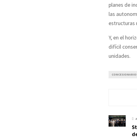
planes de in
las autonomí
estructuras
Y, en el hori
difícil cons
unidades.
CONCESIONARIO
St
de