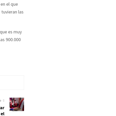
en el que
 tuvieran las
 que es muy
las 900.000
O
rar
 el