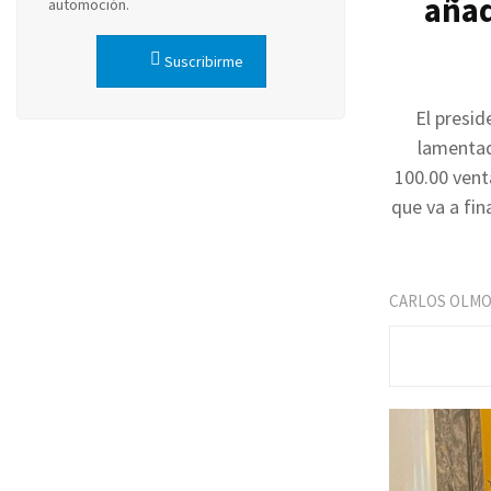
añad
automoción.
Suscribirme
El presid
lamentad
100.00 vent
que va a fin
CARLOS OLM