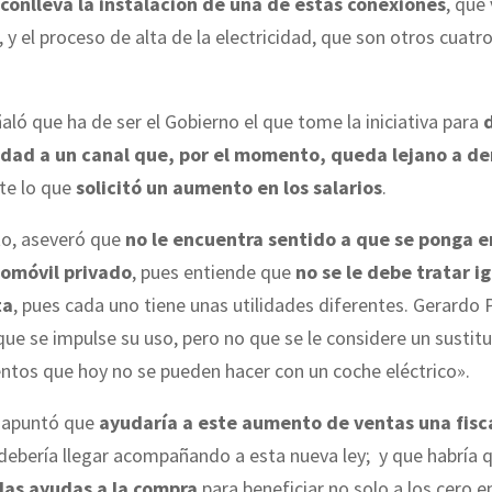
conlleva la instalación de una de estas conexiones
, que
 y el proceso de alta de la electricidad, que son otros cuatro
ló que ha de ser el Gobierno el que tome la iniciativa para
d
idad a un canal que, por el momento, queda lejano a d
nte lo que
solicitó un aumento en los salarios
.
to, aseveró que
no le encuentra sentido a que se ponga e
tomóvil privado
, pues entiende que
no se le debe tratar i
ta
, pues cada uno tiene unas utilidades diferentes. Gerardo 
ue se impulse su uso, pero no que se le considere un sustit
ntos que hoy no se pueden hacer con un coche eléctrico».
 apuntó que
ayudaría a este aumento de ventas una fisc
 debería llegar acompañando a esta nueva ley; y que habría 
las ayudas a la compra
para beneficiar no solo a los cero e