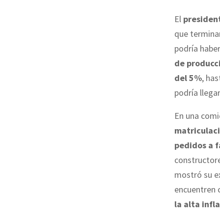
El
presiden
que termina
podría habe
de producci
del 5%
, has
podría llegar
En una comi
matriculaci
pedidos a f
constructore
mostró su e
encuentren 
la alta infl