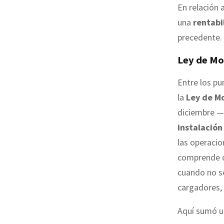
En relación 
una
rentabi
precedente.
Ley de Mo
Entre los pu
la
Ley de Mo
diciembre —s
instalación
las operaci
comprende q
cuando no s
cargadores, 
Aquí sumó un