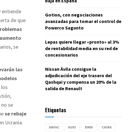
baja en España
y entiende
Gotion, con negociaciones
lerta de que
avanzadas para tomar el control de
Powerco Sagunto
roblemas
aumento
Lepas quiere llegar «pronto» al 3%
arios, se
de rentabilidad media en su red de
concesionarios
evarán las
Nissan Ávila consigue la
adjudicación del eje trasero del
modelos
Qashqai y compensa un 20% de la
 los
salida de Renault
stión,
 no se
Etiquetas
ue
se rebaje
en Ucrania.
ANFAC
AUDI
BMW
CHINA