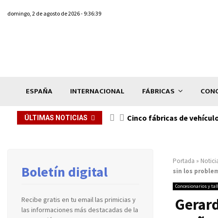
domingo, 2 de agosto de 2026 - 9:36:39
ESPAÑA
INTERNACIONAL
FÁBRICAS
CONC
n de...
Cinco fábricas de vehícul
ÚLTIMAS NOTICIAS
Portada
»
Notici
Boletín digital
sin los proble
Concesionarios y tal
Gerard
Recibe gratis en tu email las primicias y
las informaciones más destacadas de la