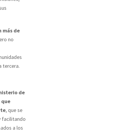
sus
n
más de
pero no
munidades
 tercera.
nisterio de
e que
rte
, que se
 facilitando
sados a los