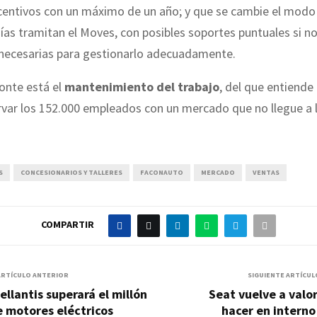
centivos con un máximo de un año; y que se cambie el modo 
as tramitan el Moves, con posibles soportes puntuales si no
 necesarias para gestionarlo adecuadamente.
zonte está el
mantenimiento del trabajo
, del que entiende
ervar los 152.000 empleados con un mercado que no llegue a 
S
CONCESIONARIOS Y TALLERES
FACONAUTO
MERCADO
VENTAS
COMPARTIR
ARTÍCULO ANTERIOR
SIGUIENTE ARTÍCUL
ellantis superará el millón
Seat vuelve a valo
 motores eléctricos
hacer en interno