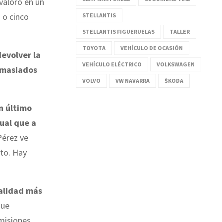
 valoró en un
 o cinco
STELLANTIS
STELLANTIS FIGUERUELAS
TALLER
TOYOTA
VEHÍCULO DE OCASIÓN
evolver la
VEHÍCULO ELÉCTRICO
VOLKSWAGEN
emasiados
VOLVO
VW NAVARRA
ŠKODA
n último
gual que a
Pérez ve
uto. Hay
alidad más
que
misiones,