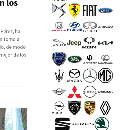
n los
 Pérez, ha
n torno a
ido, de modo
 mejor de los