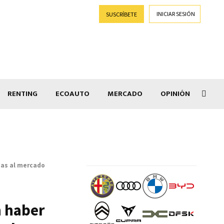
INICIAR SESIÓN
SUSCRÍBETE
RENTING
ECOAUTO
MERCADO
OPINIÓN
Goti
tas al mercado
n haber