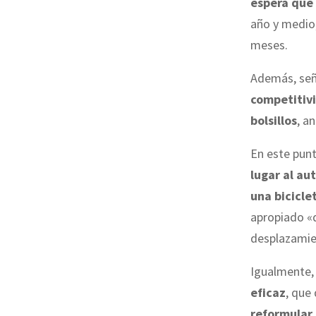
espera que 
año y medio,
meses.
Además, seña
competitiv
bolsillos
, a
En este pun
lugar al au
una bicicle
apropiado «q
desplazamie
Igualmente,
eficaz
, que
reformular 