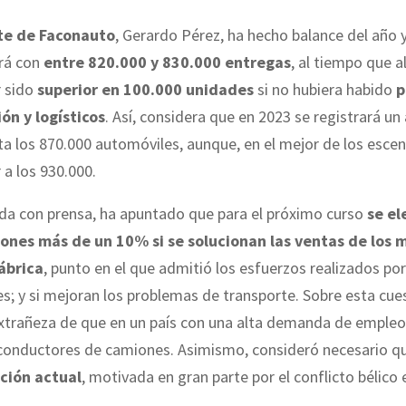
te de Faconauto
, Gerardo Pérez, ha hecho balance del año 
rá con
entre 820.000 y 830.000 entregas
, al tiempo que a
r sido
superior en 100.000 unidades
si no hubiera habido
p
ón y logísticos
. Así, considera que en 2023 se registrará un
ta los 870.000 automóviles, aunque, en el mejor de los escen
 a los 930.000.
da con prensa, ha apuntado que para el próximo curso
se el
ones más de un 10% si se solucionan las ventas de los 
ábrica
, punto en el que admitió los esfuerzos realizados por
s; y si mejoran los problemas de transporte. Sobre esta cue
xtrañeza de que en un país con una alta demanda de empleo
conductores de camiones. Asimismo, consideró necesario q
ación actual
, motivada en gran parte por el conflicto bélico 