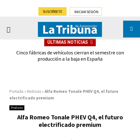
SUSCRÍBETE
INICIAR SESIÓN
PRIMARY
ÚLTIMAS NOTICIAS
MENU
 las
Cinco fábricas de vehículos cierran el semestre con
G
ión
producción a la baja en España
Portada
»
Noticias
»
Alfa Romeo Tonale PHEV Q4, el futuro
electrificado premium
Producto
Alfa Romeo Tonale PHEV Q4, el futuro
electrificado premium