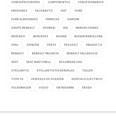
COMISIÓN EUROPEA
COMPONENTES
CONCESIONARIOS
EMISIONES
FACONAUTO
FIAT
FORD
FORD ALMUSSAFES
FÁBRICAS
GANVAM
GRUPO RENAULT
HYUNDAI
KIA
MARCAS CHINAS
MERCADO
MERCEDES
NISSAN
NISSAN BARCELONA
OPEL
OPINIÓN
PERTE
PEUGEOT
PRODUCTO
RENAULT
RENAULT PALENCIA
RENAULT VALLADOLID
SEAT
SEAT MARTORELL
SEGURIDAD VIAL
STELLANTIS
STELLANTIS FIGUERUELAS
TALLER
TOYOTA
VEHÍCULO DE OCASIÓN
VEHÍCULO ELÉCTRICO
VOLKSWAGEN
VOLVO
VW NAVARRA
ŠKODA