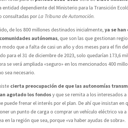
a entidad dependiente del Ministerio para la Transición Ecol
 consultadas por
La Tribuna de Automoción
.
ido, de los 800 millones destinados inicialmente,
ya se han
s comunidades autónomas
, que son las que gestionan regi
de modo que a falta de casi un año y dos meses para el fin d
ado para el 31 de diciembre de 2023, solo quedarían 173,6 mi
ora se verá ampliada «seguro» en los mencionados 400 millo
o sea necesario.
xiste
cierta preocupación
de que las autonomías transmi
han agotado los fondos
y que se remita a los interesados a l
ue puede frenar el interés por el plan. De ahí que insistan en 
oner un punto de carga o comprar un vehículo eléctrico va a
ea en la región que sea, porque «va haber ayudas de sobra».