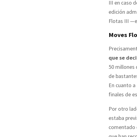
III en caso 
edición adm
Flotas III —
Moves Flot
Precisamente
que se deci
50 millones 
de bastante
En cuanto a 
finales de es
Por otro lad
estaba previ
comentado
que han reco