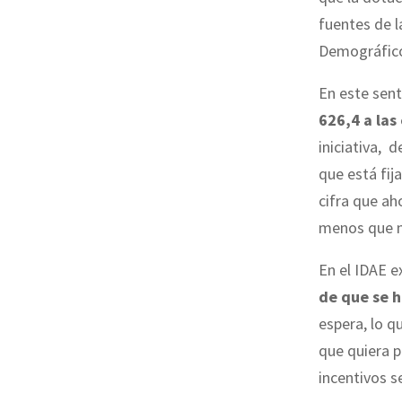
fuentes de l
Demográfico
En este sent
626,4 a la
iniciativa, 
que está fij
cifra que ah
menos que n
En el IDAE e
de que se 
espera, lo q
que quiera p
incentivos s