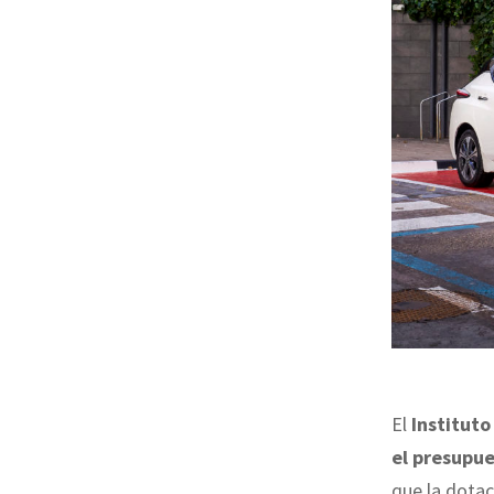
El
Instituto 
el presupue
que la dotac