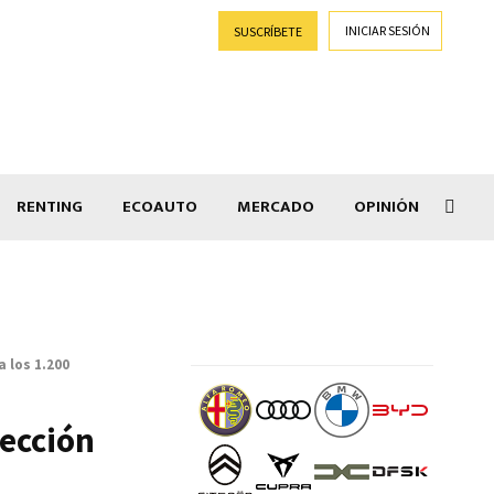
INICIAR SESIÓN
SUSCRÍBETE
RENTING
ECOAUTO
MERCADO
OPINIÓN
Goti
a los 1.200
yección