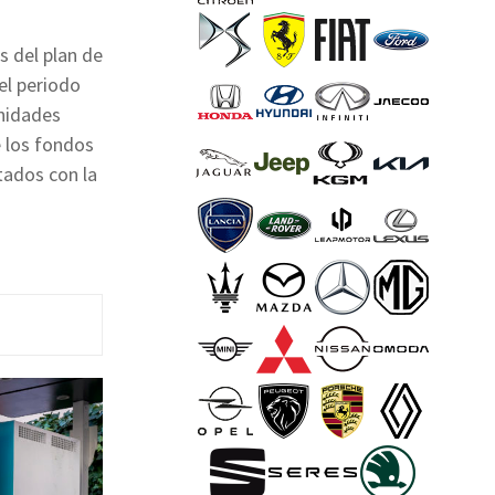
s del plan de
el periodo
unidades
 los fondos
tados con la