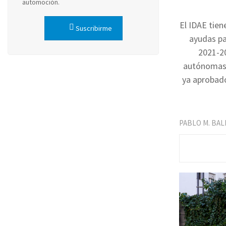
automoción.
El IDAE tien
Suscribirme
ayudas pa
2021-20
autónomas 
ya aprobado
PABLO M. BA