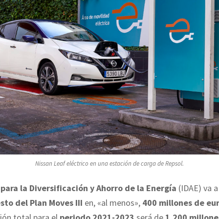
Nissan Leaf eléctrico en una estación de carga de Repsol.
para la Diversificación y Ahorro de la Energía
(IDAE) va 
sto del Plan Moves III
en, «al menos»,
400 millones de eu
ión total para el
periodo 2021-2023
será de
1.200 millone