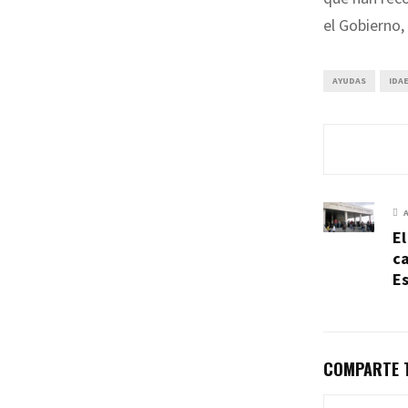
el Gobierno,
AYUDAS
IDA
El
ca
E
COMPARTE T