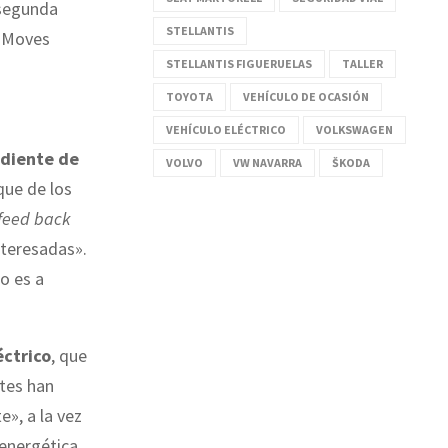
 segunda
STELLANTIS
n Moves
STELLANTIS FIGUERUELAS
TALLER
TOYOTA
VEHÍCULO DE OCASIÓN
VEHÍCULO ELÉCTRICO
VOLKSWAGEN
ndiente de
VOLVO
VW NAVARRA
ŠKODA
 que de los
feed back
nteresadas».
no es a
éctrico
, que
tes han
», a la vez
 energética