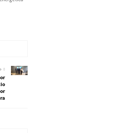
O
or
cio
por
ra