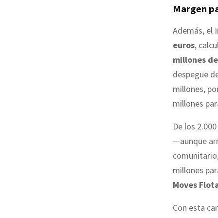
Margen pa
Además, el 
euros
, calc
millones de
despegue del
millones, po
millones para
De los 2.000
—aunque arra
comunitario,
millones par
Moves Flota
Con esta can