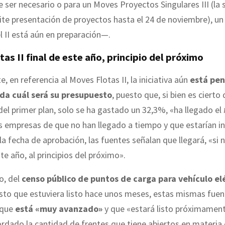
de ser necesario o para un Moves Proyectos Singulares III (la
ite presentación de proyectos hasta el 24 de noviembre), u
el II está aún en preparación—.
as II final de este año, principio del próximo
, en referencia al Moves Flotas II, la iniciativa aún
está pe
da cuál será su presupuesto
, puesto que, si bien es cierto
del primer plan, solo se ha gastado un 32,3%, «ha llegado el
s empresas de que no han llegado a tiempo y que estarían i
la fecha de aprobación, las fuentes señalan que llegará, «si 
te año, al principios del próximo».
o, del
censo público de puntos de carga para vehículo el
sto que estuviera listo hace unos meses, estas mismas fuen
 que
está «muy avanzado»
y que «estará listo próximamente
rdado la cantidad de frentes que tiene abiertos en materia