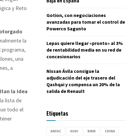
baja en España
ógica y Reto
Gotion, con negociaciones
avanzadas para tomar el control de
Powerco Sagunto
 otorgado
onalmente la
Lepas quiere llegar «pronto» al 3%
el programa,
de rentabilidad media en su red de
concesionarios
llones, una
nes, a
Nissan Ávila consigue la
adjudicación del eje trasero del
Qashqai y compensa un 20% de la
tan la idea
salida de Renault
a lista de
que todo el
Etiquetas
 tener
ANFAC
AUDI
BMW
CHINA