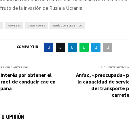
 fruto de la invasión de Rusia a Ucrania.
E
MOVES III
PLAN MOVES
VEHÍCULO ELÉCTRICO
COMPARTIR
ARTÍCULO ANTERIOR
SIGUIENTE ARTÍCUL
 interés por obtener el
Anfac, «preocupada» p
rnet de conducir cae en
la capacidad de servi
spaña
del transporte 
carrete
U OPINIÓN