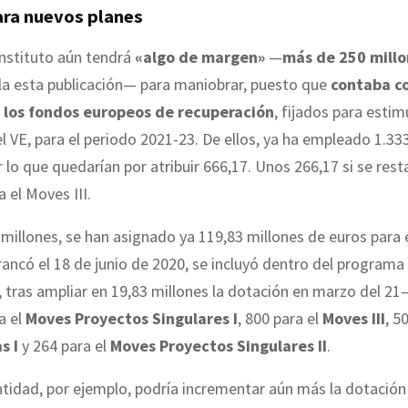
ra nuevos planes
Instituto aún tendrá
«algo de margen»
—
más de 250 millo
ula esta publicación— para maniobrar, puesto que
contaba c
 los fondos europeos de recuperación
, fijados para estimu
 VE, para el periodo 2021-23. De ellos, ya ha empleado 1.33
r lo que quedarían por atribuir 666,17. Unos 266,17 si se rest
 el Moves III.
 millones, se han asignado ya 119,83 millones de euros para 
ncó el 18 de junio de 2020, se incluyó dentro del programa
 tras ampliar en 19,83 millones la dotación en marzo del 21
a el
Moves Proyectos Singulares I
, 800 para el
Moves III
, 5
s I
y 264 para el
Moves Proyectos Singulares II
.
tidad, por ejemplo, podría incrementar aún más la dotació