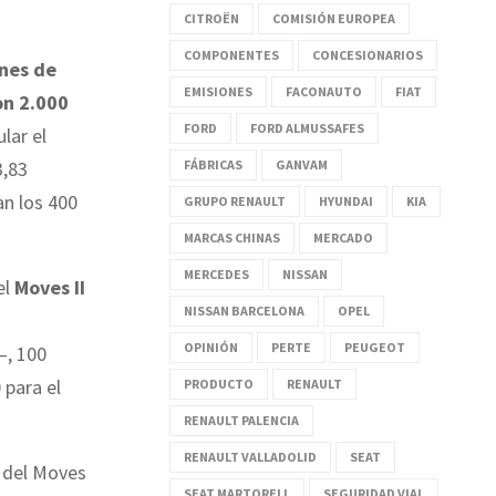
CITROËN
COMISIÓN EUROPEA
COMPONENTES
CONCESIONARIOS
nes de
EMISIONES
FACONAUTO
FIAT
on 2.000
FORD
FORD ALMUSSAFES
lar el
FÁBRICAS
GANVAM
3,83
an los 400
GRUPO RENAULT
HYUNDAI
KIA
MARCAS CHINAS
MERCADO
MERCEDES
NISSAN
el
Moves II
NISSAN BARCELONA
OPEL
OPINIÓN
PERTE
PEUGEOT
—, 100
0 para el
PRODUCTO
RENAULT
RENAULT PALENCIA
RENAULT VALLADOLID
SEAT
n del Moves
SEAT MARTORELL
SEGURIDAD VIAL