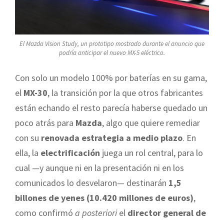
El Mazda Vision Study, un prototipo mostrado durante el anuncio que
podría anticipar el nuevo MX-5 eléctrico.
Con solo un modelo 100% por baterías en su gama,
el
MX-30
, la transición por la que otros fabricantes
están echando el resto parecía haberse quedado un
poco atrás para
Mazda
, algo que quiere remediar
con su
renovada estrategia a medio plazo
. En
ella, la
electrificación
juega un rol central, para lo
cual —y aunque ni en la presentación ni en los
comunicados lo desvelaron— destinarán
1,5
billones de yenes (10.420 millones de euros)
,
como confirmó
a posteriori
el
director general de