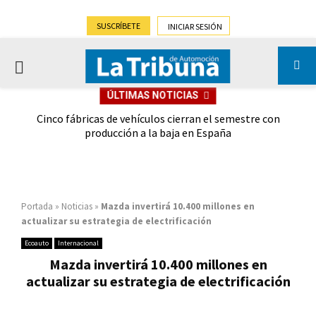
SUSCRÍBETE
INICIAR SESIÓN
PRIMARY
ÚLTIMAS NOTICIAS
MENU
 las
Cinco fábricas de vehículos cierran el semestre con
G
ión
producción a la baja en España
Portada
»
Noticias
»
Mazda invertirá 10.400 millones en
actualizar su estrategia de electrificación
Ecoauto
Internacional
Mazda invertirá 10.400 millones en
actualizar su estrategia de electrificación