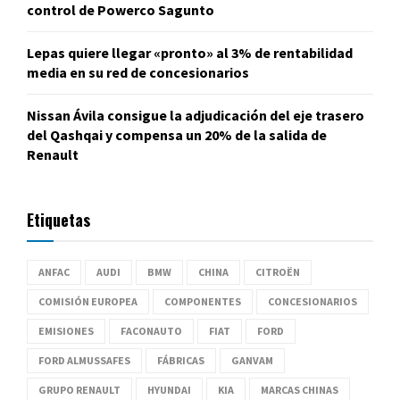
control de Powerco Sagunto
Lepas quiere llegar «pronto» al 3% de rentabilidad
media en su red de concesionarios
Nissan Ávila consigue la adjudicación del eje trasero
del Qashqai y compensa un 20% de la salida de
Renault
Etiquetas
ANFAC
AUDI
BMW
CHINA
CITROËN
COMISIÓN EUROPEA
COMPONENTES
CONCESIONARIOS
EMISIONES
FACONAUTO
FIAT
FORD
FORD ALMUSSAFES
FÁBRICAS
GANVAM
GRUPO RENAULT
HYUNDAI
KIA
MARCAS CHINAS