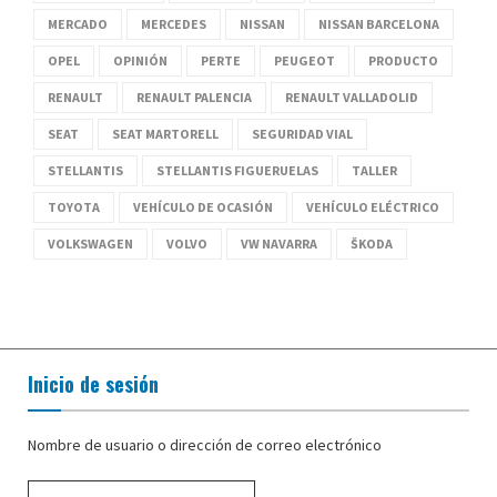
MERCADO
MERCEDES
NISSAN
NISSAN BARCELONA
OPEL
OPINIÓN
PERTE
PEUGEOT
PRODUCTO
RENAULT
RENAULT PALENCIA
RENAULT VALLADOLID
SEAT
SEAT MARTORELL
SEGURIDAD VIAL
STELLANTIS
STELLANTIS FIGUERUELAS
TALLER
TOYOTA
VEHÍCULO DE OCASIÓN
VEHÍCULO ELÉCTRICO
VOLKSWAGEN
VOLVO
VW NAVARRA
ŠKODA
Inicio de sesión
Nombre de usuario o dirección de correo electrónico