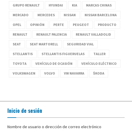
GRUPO RENAULT
HYUNDAI
KIA
MARCAS CHINAS
MERCADO
MERCEDES
NISSAN
NISSAN BARCELONA
OPEL
OPINIÓN
PERTE
PEUGEOT
PRODUCTO
RENAULT
RENAULT PALENCIA
RENAULT VALLADOLID
SEAT
SEAT MARTORELL
SEGURIDAD VIAL
STELLANTIS
STELLANTIS FIGUERUELAS
TALLER
TOYOTA
VEHÍCULO DE OCASIÓN
VEHÍCULO ELÉCTRICO
VOLKSWAGEN
VOLVO
VW NAVARRA
ŠKODA
Inicio de sesión
Nombre de usuario o dirección de correo electrónico