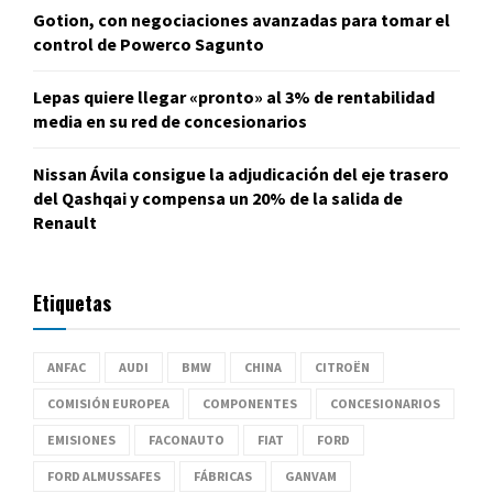
Gotion, con negociaciones avanzadas para tomar el
control de Powerco Sagunto
Lepas quiere llegar «pronto» al 3% de rentabilidad
media en su red de concesionarios
Nissan Ávila consigue la adjudicación del eje trasero
del Qashqai y compensa un 20% de la salida de
Renault
Etiquetas
ANFAC
AUDI
BMW
CHINA
CITROËN
COMISIÓN EUROPEA
COMPONENTES
CONCESIONARIOS
EMISIONES
FACONAUTO
FIAT
FORD
FORD ALMUSSAFES
FÁBRICAS
GANVAM