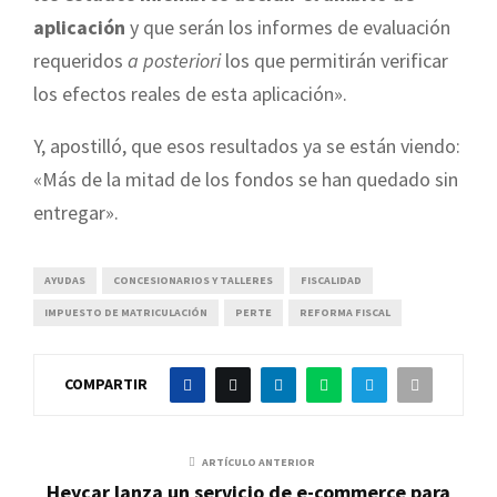
aplicación
y que serán los informes de evaluación
requeridos
a posteriori
los que permitirán verificar
los efectos reales de esta aplicación».
Y, apostilló, que esos resultados ya se están viendo:
«Más de la mitad de los fondos se han quedado sin
entregar».
AYUDAS
CONCESIONARIOS Y TALLERES
FISCALIDAD
IMPUESTO DE MATRICULACIÓN
PERTE
REFORMA FISCAL
COMPARTIR
ARTÍCULO ANTERIOR
Heycar lanza un servicio de e-commerce para