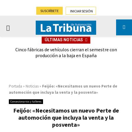
SUSCRÍBETE
INICIAR SESIÓN
PRIMARY
ÚLTIMAS NOTICIAS
MENU
 las
Cinco fábricas de vehículos cierran el semestre con
G
ión
producción a la baja en España
Portada
»
Noticias
»
Feijóo: «Necesitamos un nuevo Perte de
automoción que incluya la venta y la posventa»
Concesionarios y talleres
Feijóo: «Necesitamos un nuevo Perte de
automoción que incluya la venta y la
posventa»