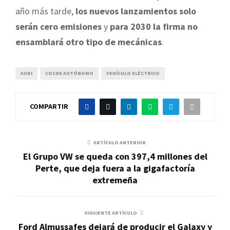
año más tarde,
los nuevos lanzamientos solo
serán cero emisiones
y
para 2030 la firma no
ensamblará otro tipo de mecánicas
.
AUDI
COCHE AUTÓNOMO
VEHÍCULO ELÉCTRICO
COMPARTIR
ARTÍCULO ANTERIOR
El Grupo VW se queda con 397,4 millones del
Perte, que deja fuera a la gigafactoría
extremeña
SIGUIENTE ARTÍCULO
Ford Almussafes dejará de producir el Galaxy y