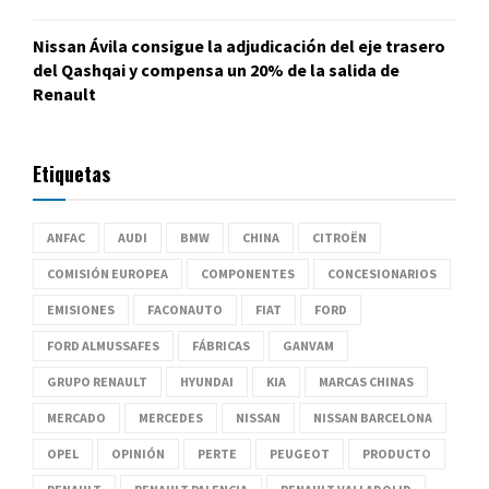
Nissan Ávila consigue la adjudicación del eje trasero
del Qashqai y compensa un 20% de la salida de
Renault
Etiquetas
ANFAC
AUDI
BMW
CHINA
CITROËN
COMISIÓN EUROPEA
COMPONENTES
CONCESIONARIOS
EMISIONES
FACONAUTO
FIAT
FORD
FORD ALMUSSAFES
FÁBRICAS
GANVAM
GRUPO RENAULT
HYUNDAI
KIA
MARCAS CHINAS
MERCADO
MERCEDES
NISSAN
NISSAN BARCELONA
OPEL
OPINIÓN
PERTE
PEUGEOT
PRODUCTO