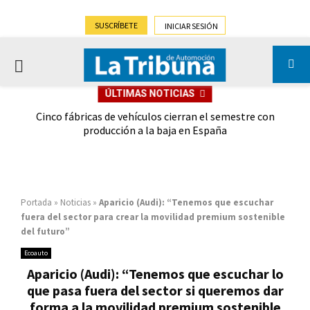
SUSCRÍBETE
INICIAR SESIÓN
PRIMARY
ÚLTIMAS NOTICIAS
MENU
 las
Cinco fábricas de vehículos cierran el semestre con
G
ión
producción a la baja en España
Portada
»
Noticias
»
Aparicio (Audi): “Tenemos que escuchar
fuera del sector para crear la movilidad premium sostenible
del futuro”
Ecoauto
Aparicio (Audi): “Tenemos que escuchar lo
que pasa fuera del sector si queremos dar
forma a la movilidad premium sostenible