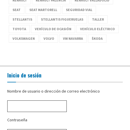
RENAULT
RENAULT PALENCIA
RENAULT VALLADOLID
SEAT
SEAT MARTORELL
SEGURIDAD VIAL
STELLANTIS
STELLANTIS FIGUERUELAS
TALLER
TOYOTA
VEHÍCULO DE OCASIÓN
VEHÍCULO ELÉCTRICO
VOLKSWAGEN
VOLVO
VW NAVARRA
ŠKODA
Inicio de sesión
Nombre de usuario o dirección de correo electrónico
Contraseña