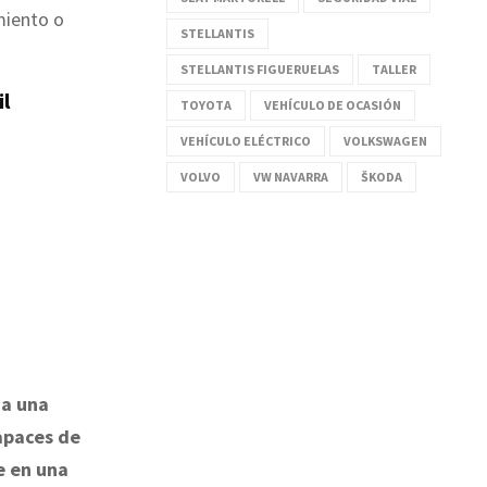
miento o
STELLANTIS
STELLANTIS FIGUERUELAS
TALLER
il
TOYOTA
VEHÍCULO DE OCASIÓN
VEHÍCULO ELÉCTRICO
VOLKSWAGEN
VOLVO
VW NAVARRA
ŠKODA
da una
apaces de
e en una