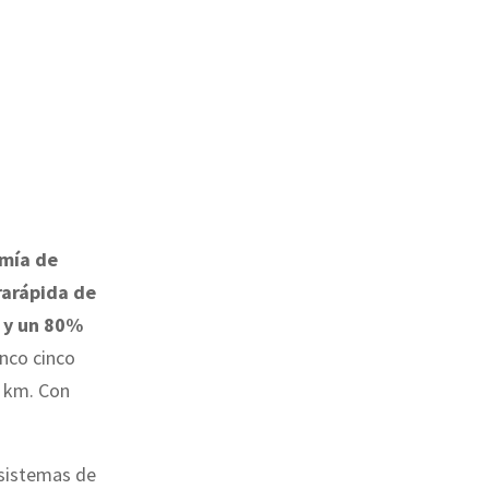
mía de
rarápida de
 y un 80%
inco cinco
8 km. Con
 sistemas de