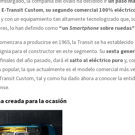
 embargado, la compañía del óvalo ha decidido ir
un paso má
 E-Transit Custom
,
su segundo comercial 100% eléctric
e y con un equipamiento tan altamente tecnologizado que, s
res, lo han definido como
“un
Smartphone
sobre ruedas”
omenzara a producirse en 1965, la Transit se ha establecid
ignia para el constructor en este segmento. Su
sexta gener
finales del año pasado, dará el
salto al eléctrico puro
y, co
s popular, la que actualmente es el modelo comercial más v
Transit Custom, tal y como ha dado ahora a conocer la enti
nse.
a creada para la ocasión