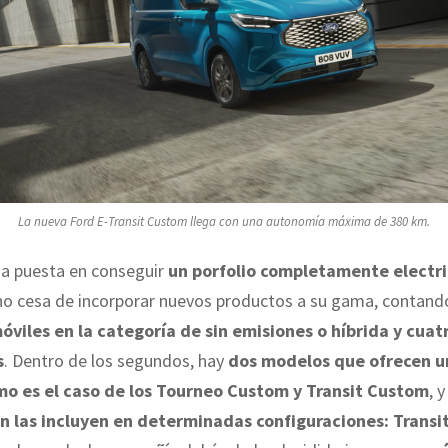
La nueva Ford E-Transit Custom llega con una autonomía máxima de 380 km.
da puesta en conseguir
un porfolio completamente electri
 no cesa de incorporar nuevos productos a su gama, contand
viles en la categoría de sin emisiones o híbrida y cuat
s
. Dentro de los segundos, hay
dos modelos que ofrecen u
mo es el caso de los Tourneo Custom y Transit Custom
, 
 las incluyen en determinadas configuraciones: Transit