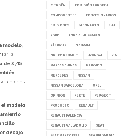
CITROËN
COMISIÓN EUROPEA
COMPONENTES
CONCESIONARIOS
EMISIONES
FACONAUTO
FIAT
FORD
FORD ALMUSSAFES
te modelo
,
FÁBRICAS
GANVAM
tar la
GRUPO RENAULT
HYUNDAI
KIA
a de 3,45
MARCAS CHINAS
MERCADO
mbién
MERCEDES
NISSAN
llas con dos
NISSAN BARCELONA
OPEL
OPINIÓN
PERTE
PEUGEOT
n el modelo
PRODUCTO
RENAULT
zamiento
RENAULT PALENCIA
ncillo
RENAULT VALLADOLID
SEAT
por debajo
SEAT MARTORELL
SEGURIDAD VIAL