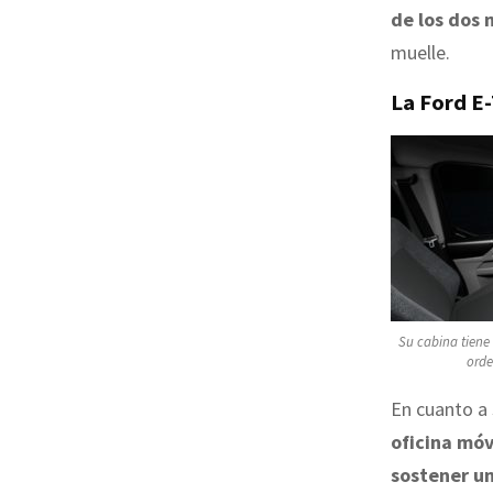
de los dos 
muelle.
La Ford E-
Su cabina tiene 
orde
En cuanto a 
oficina móv
sostener un