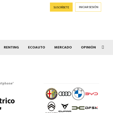
INICIAR SESIÓN
SUSCRÍBETE
RENTING
ECOAUTO
MERCADO
OPINIÓN
Goti
artphone'
trico
'