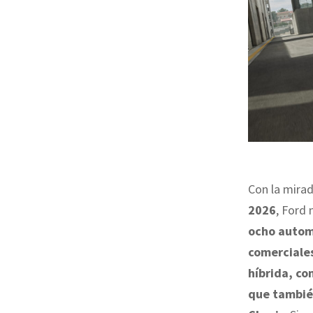
Con la mira
2026
, Ford
ocho automó
comerciale
híbrida, co
que también