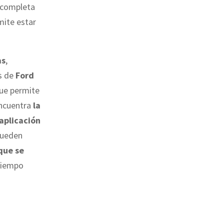
e completa
ite estar
as
,
s de
Ford
ue permite
encuentra
la
 aplicación
pueden
que se
 tiempo