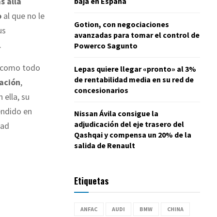
s allá
baja en España
o
al que no le
Gotion, con negociaciones
us
avanzadas para tomar el control de
.
Powerco Sagunto
o como todo
Lepas quiere llegar «pronto» al 3%
de rentabilidad media en su red de
ación
,
concesionarios
n ella, su
endido en
Nissan Ávila consigue la
adjudicación del eje trasero del
dad
Qashqai y compensa un 20% de la
salida de Renault
Etiquetas
ANFAC
AUDI
BMW
CHINA