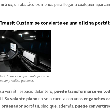
metros
, un obstáculos menos para llegar a cualquier aparca
Transit Custom se convierte en una oficina portát
todo lo necesario para trabajar con el
nador y realizar gestiones.
su versátil espacio delantero,
puede transformarse en to
il
. Su
volante plano
no solo cuenta con unos
enganches c
 ordenador portátil
, sino que, además,
puede convertirs