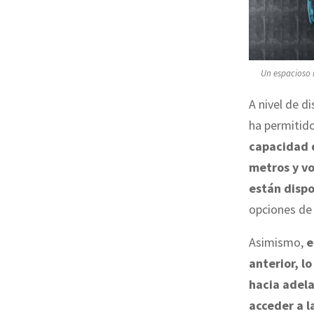
Un espacioso i
A nivel de di
ha permitido
capacidad d
metros y v
están dispo
opciones de 
Asimismo,
e
anterior, lo
hacia adela
acceder a l