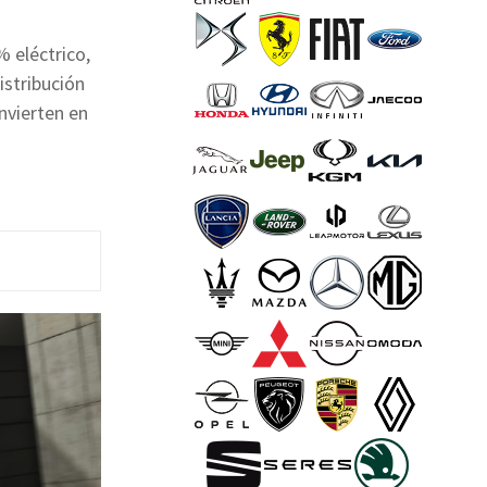
 eléctrico,
stribución
nvierten en