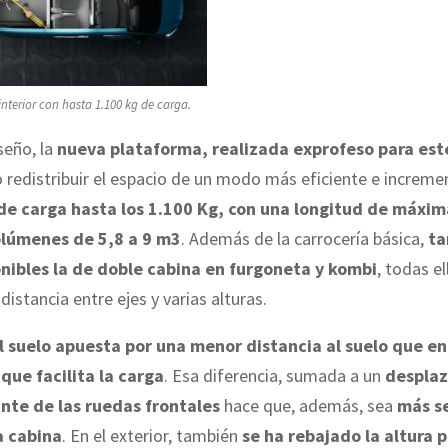
nterior con hasta 1.100 kg de carga.
seño, la
nueva plataforma, realizada exprofeso para es
 redistribuir el espacio de un modo más eficiente e incremen
e carga hasta los 1.100 Kg, con una longitud de máxim
olúmenes de 5,8 a 9 m3
. Además de la carrocería básica,
ta
nibles la de doble cabina en furgoneta y kombi
, todas e
distancia entre ejes y varias alturas.
l suelo apuesta por una menor distancia al suelo que e
 que facilita la carga
. Esa diferencia, sumada a un
despla
nte de las ruedas frontales
hace que, además, sea
más se
a cabina
. En el exterior, también
se ha rebajado la altura 