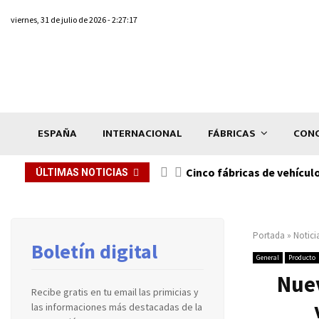
viernes, 31 de julio de 2026 - 2:27:17
ESPAÑA
INTERNACIONAL
FÁBRICAS
CONC
n de...
Cinco fábricas de vehícul
ÚLTIMAS NOTICIAS
Portada
»
Notici
Boletín digital
General
Producto
Nuev
Recibe gratis en tu email las primicias y
las informaciones más destacadas de la