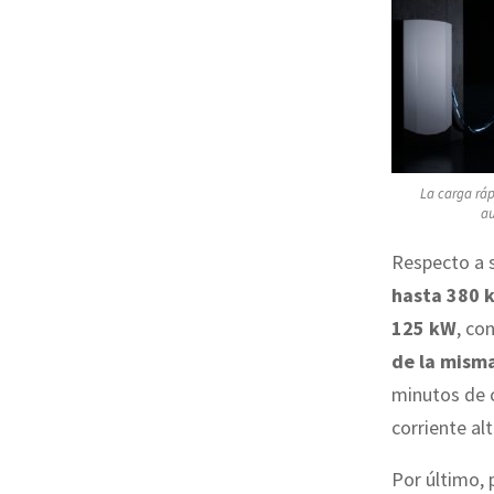
La carga ráp
au
Respecto a s
hasta 380 
125 kW
, co
de la mism
minutos de c
corriente al
Por último,