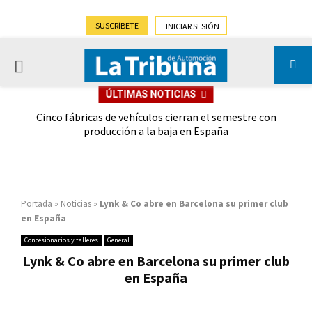
SUSCRÍBETE
INICIAR SESIÓN
PRIMARY
ÚLTIMAS NOTICIAS
MENU
 las
Cinco fábricas de vehículos cierran el semestre con
G
ión
producción a la baja en España
Portada
»
Noticias
»
Lynk & Co abre en Barcelona su primer club
en España
Concesionarios y talleres
General
Lynk & Co abre en Barcelona su primer club
en España