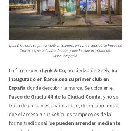
Lynk & Co abre su primer clulb en España, un centro situado en Paseo de
Gracia, 44, de la Ciudad Condal y que ha sido diseñado por
Masqueespacio.
La firma sueca
Lynk & Co
, propiedad de Geely,
ha
inaugurado en Barcelona su primer club en
España
donde descubrir la marca. Se ubica en el
Paseo de Gracia 44 de la Ciudad Conda
l y no se
trata de un concesionario al uso, del mismo modo
que el acceso a sus vehículos tampoco es de la
forma tradicional (
se pueden arrendar mediante