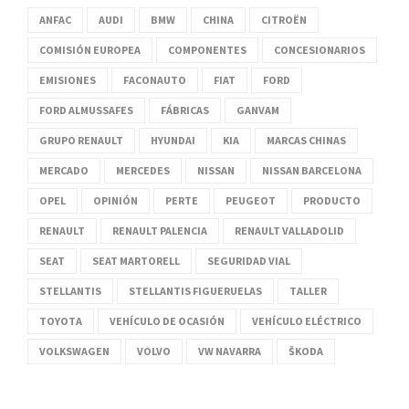
ANFAC
AUDI
BMW
CHINA
CITROËN
COMISIÓN EUROPEA
COMPONENTES
CONCESIONARIOS
EMISIONES
FACONAUTO
FIAT
FORD
FORD ALMUSSAFES
FÁBRICAS
GANVAM
GRUPO RENAULT
HYUNDAI
KIA
MARCAS CHINAS
MERCADO
MERCEDES
NISSAN
NISSAN BARCELONA
OPEL
OPINIÓN
PERTE
PEUGEOT
PRODUCTO
RENAULT
RENAULT PALENCIA
RENAULT VALLADOLID
SEAT
SEAT MARTORELL
SEGURIDAD VIAL
STELLANTIS
STELLANTIS FIGUERUELAS
TALLER
TOYOTA
VEHÍCULO DE OCASIÓN
VEHÍCULO ELÉCTRICO
VOLKSWAGEN
VOLVO
VW NAVARRA
ŠKODA