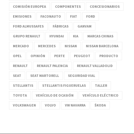
COMISIÓN EUROPEA
COMPONENTES
CONCESIONARIOS
EMISIONES
FACONAUTO
FIAT
FORD
FORD ALMUSSAFES
FÁBRICAS
GANVAM
GRUPO RENAULT
HYUNDAI
KIA
MARCAS CHINAS
MERCADO
MERCEDES
NISSAN
NISSAN BARCELONA
OPEL
OPINIÓN
PERTE
PEUGEOT
PRODUCTO
RENAULT
RENAULT PALENCIA
RENAULT VALLADOLID
SEAT
SEAT MARTORELL
SEGURIDAD VIAL
STELLANTIS
STELLANTIS FIGUERUELAS
TALLER
TOYOTA
VEHÍCULO DE OCASIÓN
VEHÍCULO ELÉCTRICO
VOLKSWAGEN
VOLVO
VW NAVARRA
ŠKODA