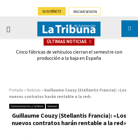
SUSCRÍBETE
INICIAR SESIÓN
PRIMARY
ÚLTIMAS NOTICIAS
MENU
 las
Cinco fábricas de vehículos cierran el semestre con
G
ión
producción a la baja en España
Portada
»
Noticias
»
Guillaume Couzy (Stellantis Francia): «Los
nuevos contratos harán rentable a la red»
Concesionarios y talleres
General
Guillaume Couzy (Stellantis Francia): «Los
nuevos contratos harán rentable a la red»