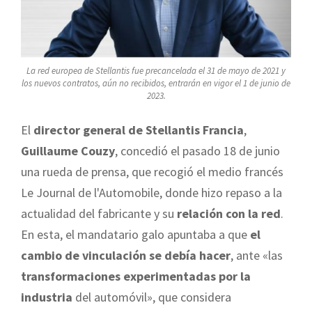
La red europea de Stellantis fue precancelada el 31 de mayo de 2021 y
los nuevos contratos, aún no recibidos, entrarán en vigor el 1 de junio de
2023.
El
director general de Stellantis Francia
,
Guillaume Couzy
, concedió el pasado 18 de junio
una rueda de prensa, que recogió el medio francés
Le Journal de l'Automobile, donde hizo repaso a la
actualidad del fabricante y su
relación con la red
.
En esta, el mandatario galo apuntaba a que
el
cambio de vinculación se debía hacer
, ante «las
transformaciones experimentadas por la
industria
del automóvil», que considera