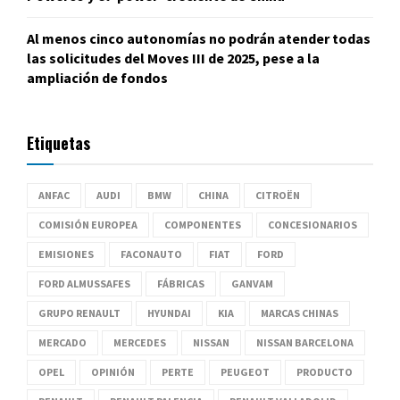
Al menos cinco autonomías no podrán atender todas
las solicitudes del Moves III de 2025, pese a la
ampliación de fondos
Etiquetas
ANFAC
AUDI
BMW
CHINA
CITROËN
COMISIÓN EUROPEA
COMPONENTES
CONCESIONARIOS
EMISIONES
FACONAUTO
FIAT
FORD
FORD ALMUSSAFES
FÁBRICAS
GANVAM
GRUPO RENAULT
HYUNDAI
KIA
MARCAS CHINAS
MERCADO
MERCEDES
NISSAN
NISSAN BARCELONA
OPEL
OPINIÓN
PERTE
PEUGEOT
PRODUCTO