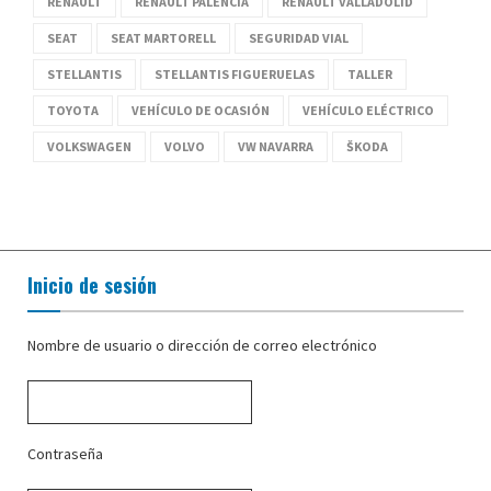
RENAULT
RENAULT PALENCIA
RENAULT VALLADOLID
SEAT
SEAT MARTORELL
SEGURIDAD VIAL
STELLANTIS
STELLANTIS FIGUERUELAS
TALLER
TOYOTA
VEHÍCULO DE OCASIÓN
VEHÍCULO ELÉCTRICO
VOLKSWAGEN
VOLVO
VW NAVARRA
ŠKODA
Inicio de sesión
Nombre de usuario o dirección de correo electrónico
Contraseña