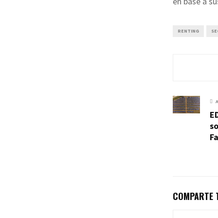
en base a su
RENTING
SE
ED
so
F
COMPARTE T