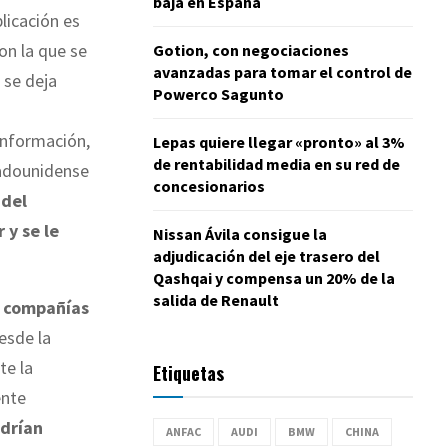
baja en España
plicación es
on la que se
Gotion, con negociaciones
avanzadas para tomar el control de
 se deja
Powerco Sagunto
 información,
Lepas quiere llegar «pronto» al 3%
de rentabilidad media en su red de
tadounidense
concesionarios
 del
 y se le
Nissan Ávila consigue la
adjudicación del eje trasero del
Qashqai y compensa un 20% de la
salida de Renault
a compañías
esde la
te la
Etiquetas
ente
drían
ANFAC
AUDI
BMW
CHINA