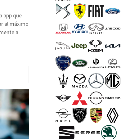
a app que
zar al máximo
lmente a