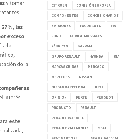
es
y tomar
CITROËN
COMISIÓN EUROPEA
tratantes.
COMPONENTES
CONCESIONARIOS
 67%, las
EMISIONES
FACONAUTO
FIAT
por exceso
FORD
FORD ALMUSSAFES
ás de
FÁBRICAS
GANVAM
ráfico,
GRUPO RENAULT
HYUNDAI
KIA
utación de la
MARCAS CHINAS
MERCADO
MERCEDES
NISSAN
 compañeros
NISSAN BARCELONA
OPEL
l interés
OPINIÓN
PERTE
PEUGEOT
PRODUCTO
RENAULT
RENAULT PALENCIA
para este
RENAULT VALLADOLID
SEAT
idualizada,
SEAT MARTORELL
SEGURIDAD VIAL