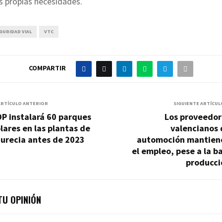
s propias necesidades.
GURIDAD VIAL
VTC
COMPARTIR
ARTÍCULO ANTERIOR
SIGUIENTE ARTÍCUL
P instalará 60 parques
Los proveedor
lares en las plantas de
valencianos 
aurecia antes de 2023
automoción mantien
el empleo, pese a la b
producci
U OPINIÓN