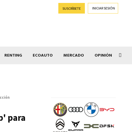
INICIAR SESIÓN
SUSCRÍBETE
RENTING
ECOAUTO
MERCADO
OPINIÓN
Goti
ucción
p' para