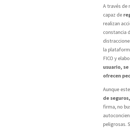
A través de
capaz de
re
realizan acc
constancia d
distraccione
la platafor
FICO y elabo
usuario, se
ofrecen pe
Aunque este
de seguros,
firma, no bu
autoconcienc
peligrosas. 