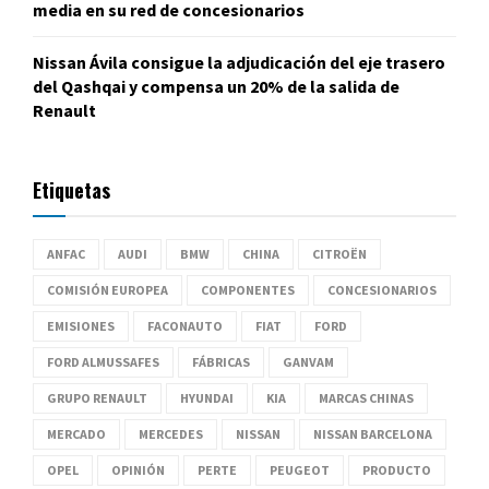
media en su red de concesionarios
Nissan Ávila consigue la adjudicación del eje trasero
del Qashqai y compensa un 20% de la salida de
Renault
Etiquetas
ANFAC
AUDI
BMW
CHINA
CITROËN
COMISIÓN EUROPEA
COMPONENTES
CONCESIONARIOS
EMISIONES
FACONAUTO
FIAT
FORD
FORD ALMUSSAFES
FÁBRICAS
GANVAM
GRUPO RENAULT
HYUNDAI
KIA
MARCAS CHINAS
MERCADO
MERCEDES
NISSAN
NISSAN BARCELONA
OPEL
OPINIÓN
PERTE
PEUGEOT
PRODUCTO