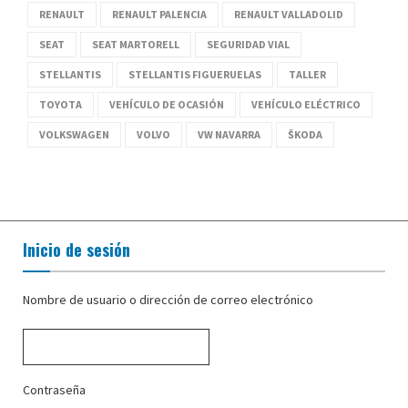
RENAULT
RENAULT PALENCIA
RENAULT VALLADOLID
SEAT
SEAT MARTORELL
SEGURIDAD VIAL
STELLANTIS
STELLANTIS FIGUERUELAS
TALLER
TOYOTA
VEHÍCULO DE OCASIÓN
VEHÍCULO ELÉCTRICO
VOLKSWAGEN
VOLVO
VW NAVARRA
ŠKODA
Inicio de sesión
Nombre de usuario o dirección de correo electrónico
Contraseña