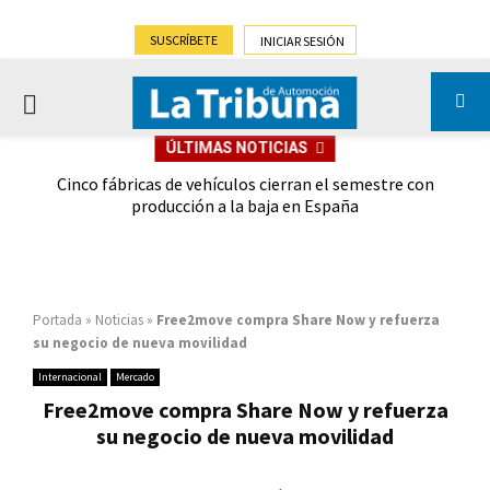
SUSCRÍBETE
INICIAR SESIÓN
PRIMARY
ÚLTIMAS NOTICIAS
MENU
 las
Cinco fábricas de vehículos cierran el semestre con
G
ión
producción a la baja en España
Portada
»
Noticias
»
Free2move compra Share Now y refuerza
su negocio de nueva movilidad
Internacional
Mercado
Free2move compra Share Now y refuerza
su negocio de nueva movilidad