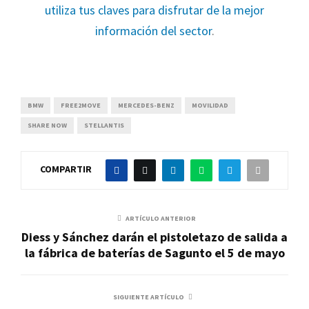
utiliza tus claves para disfrutar de la mejor
información del sector
.
BMW
FREE2MOVE
MERCEDES-BENZ
MOVILIDAD
SHARE NOW
STELLANTIS
COMPARTIR
ARTÍCULO ANTERIOR
Diess y Sánchez darán el pistoletazo de salida a
la fábrica de baterías de Sagunto el 5 de mayo
SIGUIENTE ARTÍCULO