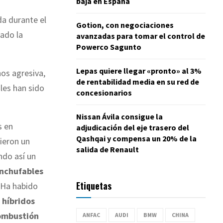
baja en España
ada durante el
Gotion, con negociaciones
mado la
avanzadas para tomar el control de
Powerco Sagunto
Lepas quiere llegar «pronto» al 3%
os agresiva,
de rentabilidad media en su red de
les han sido
concesionarios
Nissan Ávila consigue la
s en
adjudicación del eje trasero del
Qashqai y compensa un 20% de la
cieron un
salida de Renault
ndo así un
nchufables
Etiquetas
. Ha habido
s
híbridos
combustión
ANFAC
AUDI
BMW
CHINA