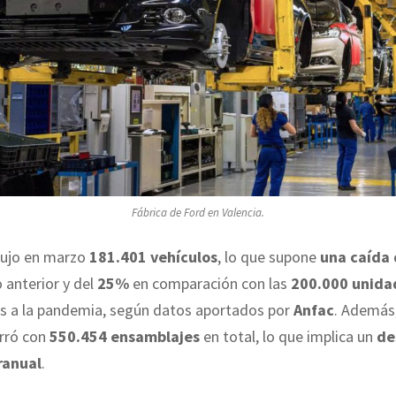
Fábrica de Ford en Valencia.
ujo en marzo
181.401 vehículos
, lo que supone
una caída
o anterior y del
25%
en comparación con las
200.000 unida
ias a la pandemia, según datos aportados por
Anfac
. Además,
erró con
550.454 ensamblajes
en total, lo que implica un
de
ranual
.