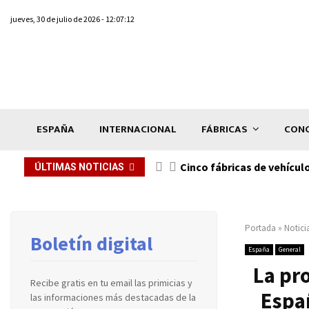
jueves, 30 de julio de 2026 - 12:07:12
ESPAÑA
INTERNACIONAL
FÁBRICAS
CONC
n de...
Cinco fábricas de vehícul
ÚLTIMAS NOTICIAS
Portada
»
Notici
Boletín digital
España
General
La pr
Recibe gratis en tu email las primicias y
Españ
las informaciones más destacadas de la