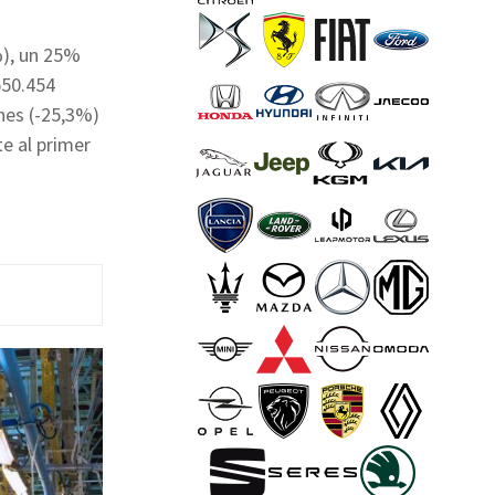
%), un 25%
550.454
nes (-25,3%)
e al primer