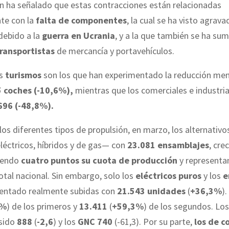
n ha señalado que estas contracciones están relacionadas
nte con la
falta de componentes
, la cual se ha visto agrav
debido a la
guerra en Ucrania
, y a la que también se ha su
ransportistas
de mercancía y portavehículos.
os
turismos
son los que han experimentado la reducción men
 coches (-10,6%),
mientras que los comerciales e industria
696 (-48,8%).
los diferentes tipos de propulsión, en marzo, los alternativo
léctricos, híbridos y de gas— con
23.081 ensamblajes
, cre
iendo
cuatro puntos su cuota de producción
y representa
otal nacional. Sin embargo, solo los
eléctricos puros
y los
e
entado realmente subidas con
21.543 unidades
(
+36,3%
)
8%
) de los primeros y
13.411
(
+59,3%
) de los segundos. Lo
sido
888
(
-2,6
) y los
GNC
740
(-61,3). Por su parte,
los de 