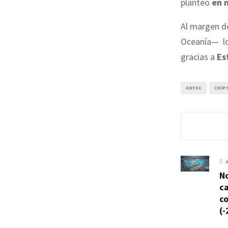
planteó
en 
Al margen de
Oceanía— lo
gracias a
Es
ANFAC
CHIP
N
ca
c
(