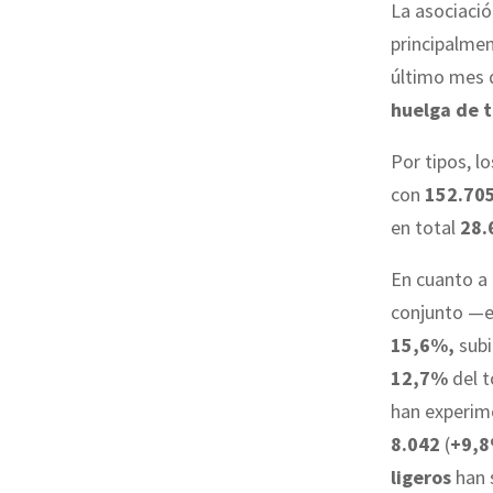
La asociació
principalme
último mes 
huelga de t
Por tipos, l
con
152.705
en total
28.
En cuanto a 
conjunto —e
15,6%,
sub
12,7%
del t
han experim
8.042
(
+9,
ligeros
han 