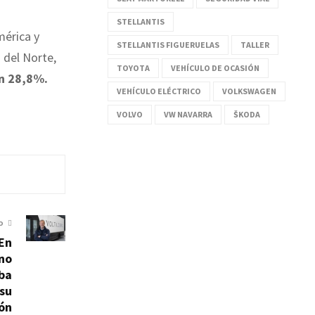
STELLANTIS
mérica y
STELLANTIS FIGUERUELAS
TALLER
 del Norte,
TOYOTA
VEHÍCULO DE OCASIÓN
n 28,8%.
VEHÍCULO ELÉCTRICO
VOLKSWAGEN
VOLVO
VW NAVARRA
ŠKODA
O
 En
no
ba
 su
ión