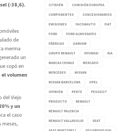
el (-38,6).
CITROËN
COMISIÓN EUROPEA
COMPONENTES
CONCESIONARIOS
EMISIONES
FACONAUTO
FIAT
tomóviles
FORD
FORD ALMUSSAFES
mulado de
FÁBRICAS
GANVAM
sta merma
GRUPO RENAULT
HYUNDAI
KIA
 generado un
MARCAS CHINAS
MERCADO
que copó en
MERCEDES
NISSAN
e
el volumen
NISSAN BARCELONA
OPEL
OPINIÓN
PERTE
PEUGEOT
 del Viejo
PRODUCTO
RENAULT
20% y un
RENAULT PALENCIA
aca el caso
RENAULT VALLADOLID
SEAT
os meses,
SEAT MARTORELL
SEGURIDAD VIAL