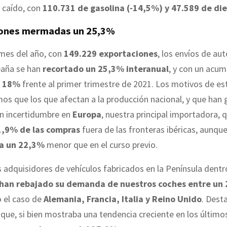
 caído, con
110.731 de gasolina (-14,5%) y 47.589 de dies
ones mermadas un 25,3%
 mes del año, con
149.229 exportaciones
, los envíos de au
paña se han
recortado un 25,3% interanual
, y con un acu
 18%
frente al primer trimestre de 2021. Los motivos de e
os que los que afectan a la producción nacional, y que han
an incertidumbre en
Europa
, nuestra principal importadora, 
1,9% de las compras
fuera de las fronteras ibéricas, aunqu
ea un 22,3%
menor que en el curso previo.
adquisidores de vehículos fabricados en la Península dentro
han rebajado su demanda de nuestros coches entre un 
 el caso de
Alemania, Francia, Italia y Reino Unido
. Dest
, que, si bien mostraba una tendencia creciente en los últim