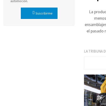
automoción.
La produc
Suscribirme
menos 
ensamblajes
el pasado 
LA TRIBUNA 