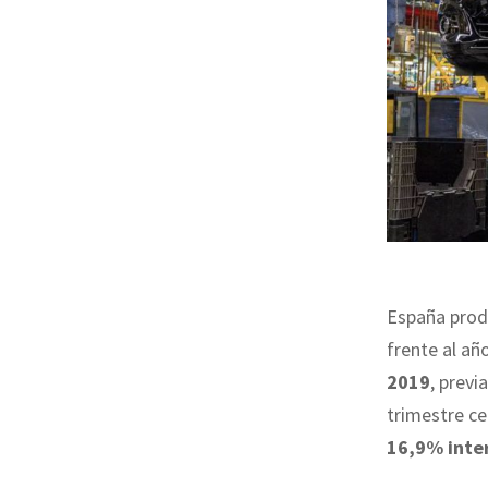
España prod
frente al añ
2019
, prev
trimestre c
16,9% inte