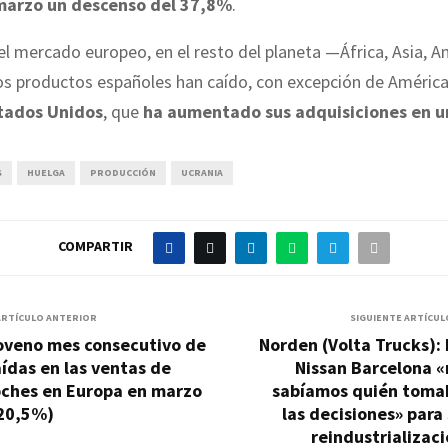
marzo un descenso del 37,8%
.
l mercado europeo, en el resto del planeta —África, Asia, A
s productos españoles han caído, con excepción de América
tados Unidos
, que
ha aumentado sus adquisiciones en u
S
HUELGA
PRODUCCIÓN
UCRANIA
COMPARTIR
ARTÍCULO ANTERIOR
SIGUIENTE ARTÍCUL
oveno mes consecutivo de
Norden (Volta Trucks):
ídas en las ventas de
Nissan Barcelona «
oches en Europa en marzo
sabíamos quién toma
-20,5%)
las decisiones» para
reindustrializac