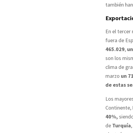
también han
Exportaci
En el tercer
fuera de Es
465.029
,
un
son los mism
clima de gr
marzo
un 7
de estas s
Los mayores 
Continente,
40%,
siendo
de
Turquía