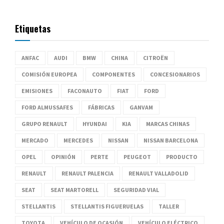
Etiquetas
ANFAC
AUDI
BMW
CHINA
CITROËN
COMISIÓN EUROPEA
COMPONENTES
CONCESIONARIOS
EMISIONES
FACONAUTO
FIAT
FORD
FORD ALMUSSAFES
FÁBRICAS
GANVAM
GRUPO RENAULT
HYUNDAI
KIA
MARCAS CHINAS
MERCADO
MERCEDES
NISSAN
NISSAN BARCELONA
OPEL
OPINIÓN
PERTE
PEUGEOT
PRODUCTO
RENAULT
RENAULT PALENCIA
RENAULT VALLADOLID
SEAT
SEAT MARTORELL
SEGURIDAD VIAL
STELLANTIS
STELLANTIS FIGUERUELAS
TALLER
TOYOTA
VEHÍCULO DE OCASIÓN
VEHÍCULO ELÉCTRICO