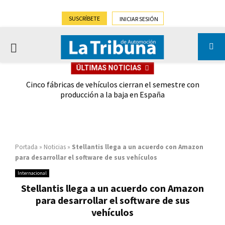
SUSCRÍBETE
INICIAR SESIÓN
PRIMARY
ÚLTIMAS NOTICIAS
MENU
 las
Cinco fábricas de vehículos cierran el semestre con
G
ión
producción a la baja en España
Portada
»
Noticias
»
Stellantis llega a un acuerdo con Amazon
para desarrollar el software de sus vehículos
Internacional
Stellantis llega a un acuerdo con Amazon
para desarrollar el software de sus
vehículos