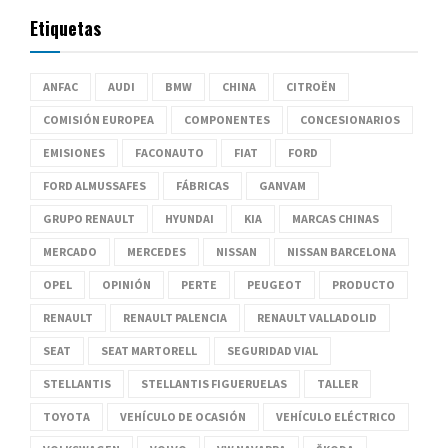
Etiquetas
ANFAC
AUDI
BMW
CHINA
CITROËN
COMISIÓN EUROPEA
COMPONENTES
CONCESIONARIOS
EMISIONES
FACONAUTO
FIAT
FORD
FORD ALMUSSAFES
FÁBRICAS
GANVAM
GRUPO RENAULT
HYUNDAI
KIA
MARCAS CHINAS
MERCADO
MERCEDES
NISSAN
NISSAN BARCELONA
OPEL
OPINIÓN
PERTE
PEUGEOT
PRODUCTO
RENAULT
RENAULT PALENCIA
RENAULT VALLADOLID
SEAT
SEAT MARTORELL
SEGURIDAD VIAL
STELLANTIS
STELLANTIS FIGUERUELAS
TALLER
TOYOTA
VEHÍCULO DE OCASIÓN
VEHÍCULO ELÉCTRICO