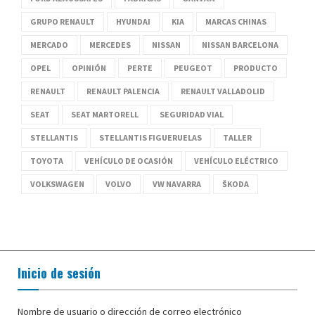
GRUPO RENAULT
HYUNDAI
KIA
MARCAS CHINAS
MERCADO
MERCEDES
NISSAN
NISSAN BARCELONA
OPEL
OPINIÓN
PERTE
PEUGEOT
PRODUCTO
RENAULT
RENAULT PALENCIA
RENAULT VALLADOLID
SEAT
SEAT MARTORELL
SEGURIDAD VIAL
STELLANTIS
STELLANTIS FIGUERUELAS
TALLER
TOYOTA
VEHÍCULO DE OCASIÓN
VEHÍCULO ELÉCTRICO
VOLKSWAGEN
VOLVO
VW NAVARRA
ŠKODA
Inicio de sesión
Nombre de usuario o dirección de correo electrónico