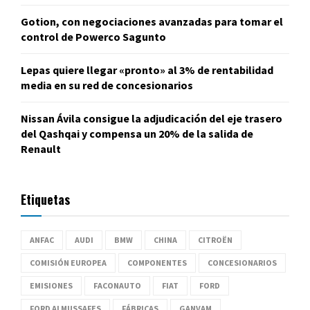
Gotion, con negociaciones avanzadas para tomar el
control de Powerco Sagunto
Lepas quiere llegar «pronto» al 3% de rentabilidad
media en su red de concesionarios
Nissan Ávila consigue la adjudicación del eje trasero
del Qashqai y compensa un 20% de la salida de
Renault
Etiquetas
ANFAC
AUDI
BMW
CHINA
CITROËN
COMISIÓN EUROPEA
COMPONENTES
CONCESIONARIOS
EMISIONES
FACONAUTO
FIAT
FORD
FORD ALMUSSAFES
FÁBRICAS
GANVAM